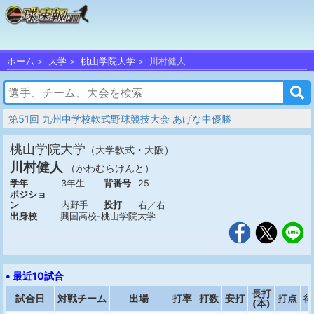
ホーム
大学
桃山学院大学
川村健人
第51回 九州中学校軟式野球競技大会 あげな中優勝
桃山学院大学
（大学軟式・大阪）
川村健人
（かわむらけんと）
学年
3年生
背番号
25
ポジショ
ン
内野手
投打
右／右
出身校
興国高校-桃山学院大学
• 最近10試合
長打
試合日
対戦チーム
出場
打率
打数
安打
打点
得
(本)