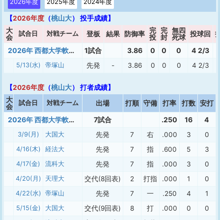
2026年度
2025年度
2024年度
【
2026年度
（
桃山大
） 投手成績】
大
完
完
無四
試合日
対戦チーム
登板
結果
防御率
投球回
会
投
封
死球
2026年 西都大学軟式春季（1部）
1試合
3.86
0
0
0
4 2/3
5/13(水)
帝塚山
先発
-
3.86
0
0
0
4 2/3
【
2026年度
（
桃山大
） 打者成績】
大
試合日
対戦チーム
出場
打順
守備
打率
打数
安打
会
2026年 西都大学軟式春季（1部）
7試合
.250
16
4
3/9(月)
大国大
先発
7
右
.000
3
0
4/16(木)
経法大
先発
7
指
.600
5
3
4/17(金)
流科大
先発
7
指
.000
3
0
4/20(月)
天理大
交代(8回表)
2
打指
.000
1
0
4/22(水)
帝塚山
先発
7
一
.250
4
1
5/15(金)
大国大
交代(9回表)
8
打
.000
0
0