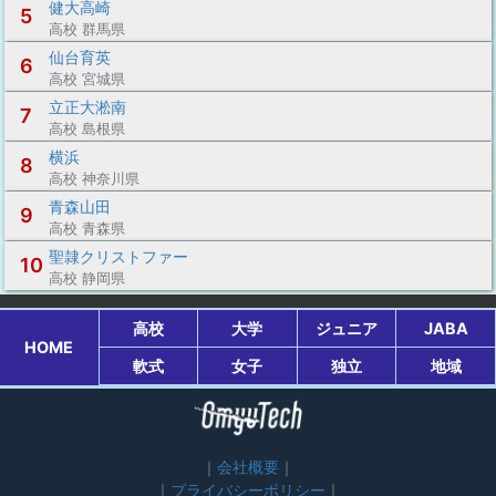
健大高崎
5
高校 群馬県
仙台育英
6
高校 宮城県
立正大淞南
7
高校 島根県
横浜
8
高校 神奈川県
青森山田
9
高校 青森県
聖隷クリストファー
10
高校 静岡県
高校
大学
ジュニア
JABA
HOME
軟式
女子
独立
地域
会社概要
プライバシーポリシー