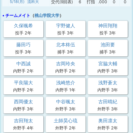
5/18(月)
流科大
交代(9回表)
6
打指
.000
0
0
• チームメイト
（
桃山学院大学
）
久保颯希
宇野健人
神田翔翔
投手 2年
投手 3年
投手 3年
藤田巧
北本柊伍
池田要
投手 3年
捕手 3年
捕手 3年
中西誠
吉岡玲央
宮脇大輔
内野手 2年
内野手 2年
内野手 3年
平良陽大
浅崎悠介
浅野蒼太
内野手 2年
内野手 1年
内野手 3年
西岡優太
中谷颯太
古田晴紀
内野手 3年
外野手 3年
外野手 3年
吉田翔太
土師昊心琉
奥田凛太
外野手 4年
外野手 2年
外野手 2年