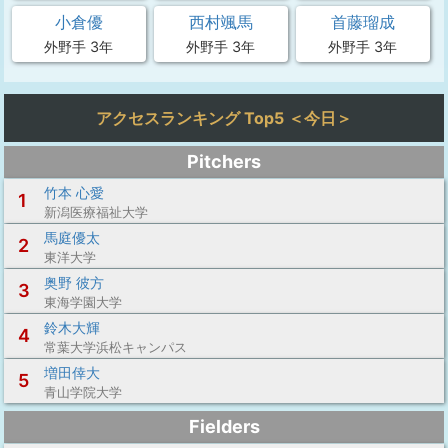
小倉優
西村颯馬
首藤瑠成
外野手 3年
外野手 3年
外野手 3年
アクセスランキング Top5 ＜今日＞
Pitchers
竹本 心愛
1
新潟医療福祉大学
馬庭優太
2
東洋大学
奥野 彼方
3
東海学園大学
鈴木大輝
4
常葉大学浜松キャンパス
増田倖大
5
青山学院大学
Fielders