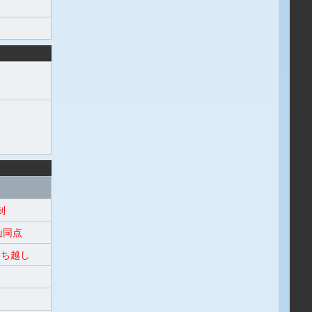
制
同点
ち越し