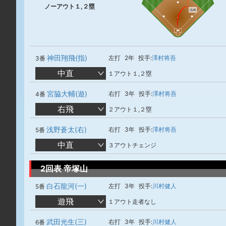
ノーアウト１,２塁
浅崎
神田翔飛(指)
左打
2年
投手:
澤村将吾
3番
中直
１アウト１,２塁
宮脇大輔(遊)
右打
3年
投手:
澤村将吾
4番
右飛
２アウト１,２塁
浅野蒼太(右)
右打
3年
投手:
澤村将吾
5番
中直
３アウトチェンジ
2回表 帝塚山
白石龍河(一)
左打
3年
投手:
川村健人
5番
遊飛
１アウト走者なし
武田光生(三)
右打
3年
投手:
川村健人
6番