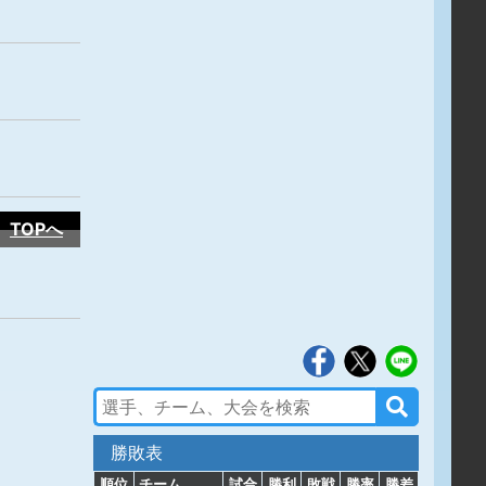
TOPへ
勝敗表
順位
チーム
試合
勝利
敗戦
勝率
勝差