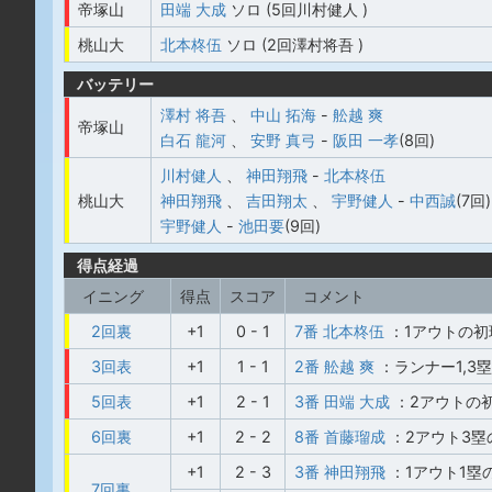
帝塚山
田端 大成
ソロ (5回川村健人 )
桃山大
北本柊伍
ソロ (2回澤村将吾 )
バッテリー
澤村 将吾
、
中山 拓海
-
舩越 爽
帝塚山
白石 龍河
、
安野 真弓
-
阪田 一孝
(8回)
川村健人
、
神田翔飛
-
北本柊伍
桃山大
神田翔飛
、
吉田翔太
、
宇野健人
-
中西誠
(7回)
宇野健人
-
池田要
(9回)
得点経過
イニング
得点
スコア
コメント
2回裏
+1
0 - 1
7番 北本柊伍
：1アウトの初
3回表
+1
1 - 1
2番 舩越 爽
：ランナー1,3
5回表
+1
2 - 1
3番 田端 大成
：2アウトの
6回裏
+1
2 - 2
8番 首藤瑠成
：2アウト3塁
+1
2 - 3
3番 神田翔飛
：1アウト1塁
7回裏