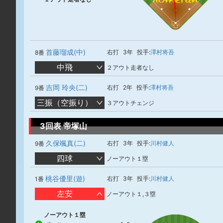
首藤瑠成(中)
右打
3年
投手:
澤村将吾
8番
中飛
２アウト走者なし
吉岡 玲央(二)
右打
2年
投手:
澤村将吾
9番
三振（空振り）
３アウトチェンジ
3回表 帝塚山
久保颯真(二)
右打
3年
投手:
川村健人
9番
四球
ノーアウト１塁
桃谷優里(遊)
右打
3年
投手:
川村健人
1番
左安
ノーアウト１,３塁
ノーアウト１塁