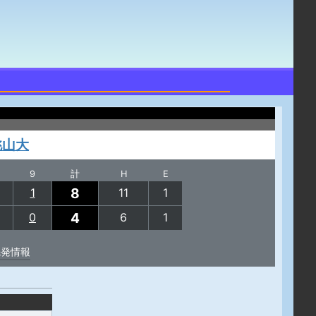
桃山大
9
計
H
E
8
1
11
1
4
0
6
1
先発情報