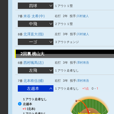
四球
１アウト１塁
米谷 太希(中)
右打
2年
投手:
川村健人
7番
中飛
２アウト１塁
北澤直大(指)
左打
3年
投手:
川村健人
8番
一ゴ
３アウトチェンジ
2回裏 桃山大
西村颯馬(左)
右打
3年
投手:
澤村将吾
6番
左飛
１アウト走者なし
北本柊伍(捕)
右打
3年
投手:
澤村将吾
7番
左越本
１アウト走者なし
+1点
0
-
1
１アウト走者なし
左越本
1
+1
(北本)
１アウト走者なし