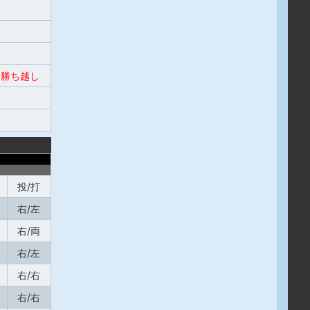
勝ち越し
投/打
右/左
右/両
右/左
右/右
右/右