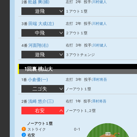
舩越 爽(捕)
左打
2年
投手:
川村健人
2番
遊飛
１アウト１塁
田端 大成(左)
左打
2年
投手:
川村健人
3番
中飛
２アウト１塁
河面翔(右)
右打
3年
投手:
川村健人
4番
遊飛
３アウトチェンジ
1回裏 桃山大
小倉優(一)
左打
3年
投手:
澤村将吾
1番
二ゴ失
ノーアウト１塁
浅崎 悠介(三)
右打
1年
投手:
澤村将吾
2番
右安
ノーアウト１,２塁
ノーアウト１塁
ストライク
0-1
1
小倉
右安
2