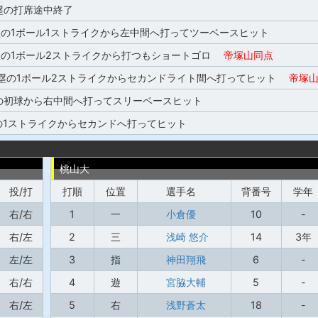
3塁の打席途中終了
塁の1ボール1ストライクから左中間へ打ってツーベースヒット
3塁の1ボール2ストライクから打つもショートゴロ
帝塚山同点
2塁の1ボール2ストライクからセカンドライト間へ打ってヒット
帝塚山
塁の初球から右中間へ打ってスリーベースヒット
の1ストライクからセカンドへ打ってヒット
桃山大
投/打
打順
位置
選手名
背番号
学年
右/右
1
一
小倉優
10
-
右/左
2
三
浅崎 悠介
14
3年
左/左
3
指
神田翔飛
6
-
右/右
4
遊
宮脇大輔
5
-
右/左
5
右
浅野蒼太
18
-