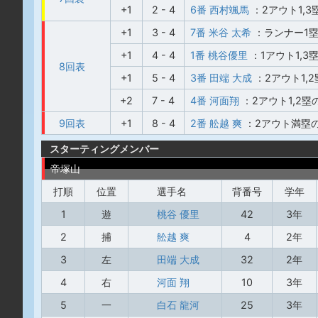
+1
2 - 4
6番 西村颯馬
：2アウト1,
+1
3 - 4
7番 米谷 太希
：ランナー1
+1
4 - 4
1番 桃谷優里
：1アウト1,
8回表
+1
5 - 4
3番 田端 大成
：2アウト1,
+2
7 - 4
4番 河面翔
：2アウト1,2
9回表
+1
8 - 4
2番 舩越 爽
：2アウト満塁
スターティングメンバー
帝塚山
打順
位置
選手名
背番号
学年
1
遊
桃谷 優里
42
3年
2
捕
舩越 爽
4
2年
3
左
田端 大成
32
2年
4
右
河面 翔
10
3年
5
一
白石 龍河
25
3年