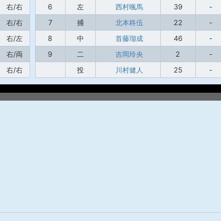
右/右
6
左
西村颯馬
39
-
右/右
7
捕
北本柊伍
22
-
右/左
8
中
首藤瑠成
46
-
右/両
9
二
吉岡玲央
2
-
右/右
投
川村健人
25
-