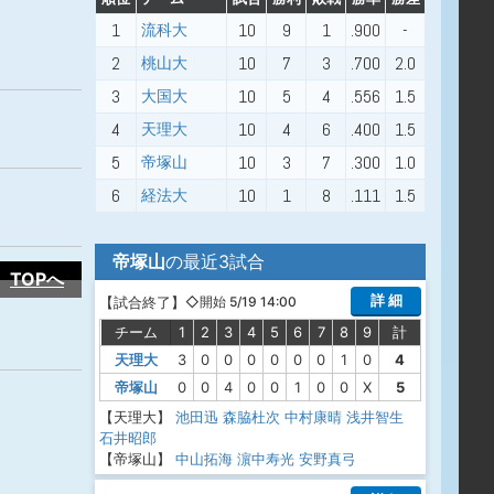
1
10
9
1
.900
-
流科大
2
10
7
3
.700
2.0
桃山大
3
10
5
4
.556
1.5
大国大
4
10
4
6
.400
1.5
天理大
5
10
3
7
.300
1.0
帝塚山
6
10
1
8
.111
1.5
経法大
帝塚山
の最近3試合
TOPへ
詳 細
【
試合終了
】
◇開始 5/19 14:00
チーム
1
2
3
4
5
6
7
8
9
計
天理大
3
0
0
0
0
0
0
1
0
4
帝塚山
0
0
4
0
0
1
0
0
X
5
【天理大】
池田迅
森脇杜次
中村康晴
浅井智生
石井昭郎
【帝塚山】
中山拓海
濵中寿光
安野真弓