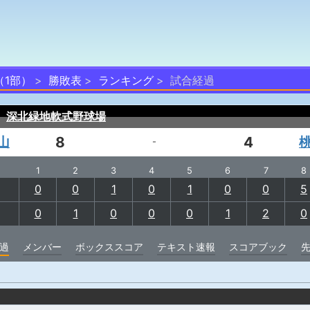
（1部）
勝敗表
ランキング
試合経過
）
深北緑地軟式野球場
山
8
4
-
1
2
3
4
5
6
7
8
0
0
1
0
1
0
0
5
0
1
0
0
0
1
2
0
過
メンバー
ボックススコア
テキスト速報
スコアブック