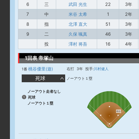
6
三
武田 光生
22
3年
7
中
米谷 太希
1
2年
8
指
北澤 直大
51
3年
9
二
久保 颯真
46
3年
投
澤村 将吾
16
4年
1回表 帝塚山
桃谷優里(遊)
右打
3年
投手:
川村健人
1番
死球
ノーアウト１塁
ノーアウト走者なし
死球
1
ノーアウト１塁
桃谷