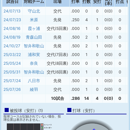
試合日
対戦チーム
出場
打率
打数
安打
打点
(本)
24/07/13
守山北
交代
.000
0
0
0(0)
0
24/07/23
米原
先発
.250
4
1
0(0)
0
24/08/16
霞ヶ浦
交代(5回裏)
.000
1
0
0(0)
0
24/08/19
青森山田
先発
.500
2
1
0(0)
0
24/10/27
智弁和歌山
先発
.500
2
1
0(0)
0
25/03/22
浦和実
交代(7回表)
.000
1
0
0(0)
0
25/05/24
奈良
交代(8回裏)
.000
0
0
0(0)
0
25/05/31
智弁和歌山
交代(6回裏)
.000
1
0
0(0)
0
25/07/24
八日市
先発
.500
2
1
0(0)
0
25/07/26
綾羽
交代
.000
1
0
0(0)
0
10試合
.286
14
4
0(0)
0
被投球（安打）(1)
打球（安打）
投球コースが記録されていない場合、投
球位置は表示されません。