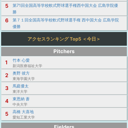
5
第71回全国高等学校軟式野球選手権西中国大会 広島学院優
勝
6
第７１回全国高等学校軟式野球選手権 西中国大会 広島学院
優勝
アクセスランキング Top5 ＜今日＞
Pitchers
竹本 心愛
1
新潟医療福祉大学
奥野 彼方
2
東海学園大学
馬庭優太
3
東洋大学
東恩納 蒼
4
中央大学
高橋 大喜地
5
愛知工業大学
Fielders