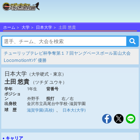
ホーム
大学
日本大学
土田 悠貴
チューリップテレビ杯争奪第１７回ヤングベースボール富山大会
Locomotionﾔﾝｸﾞ優勝
日本大学
（大学硬式・東京）
土田 悠貴
（ツチダ ユウキ）
学年
1年生
背番号
ポジショ
ン
外野手
投打
右／右
出身校
金沢市立高尾台中学校-滋賀学園
、
球 歴
滋賀学園(高校)
日本大(大学)
• キャリア