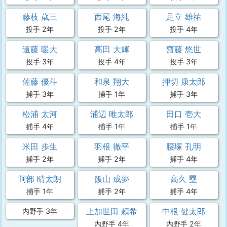
藤枝 歳三
西尾 海純
足立 雄祐
投手 2年
投手 2年
投手 4年
遠藤 暖大
高田 大輝
齋藤 悠世
投手 3年
投手 4年
投手 3年
佐藤 優斗
和泉 翔大
押切 康太郎
捕手 3年
捕手 1年
捕手 3年
松浦 太河
浦辺 唯太郎
田口 壱大
捕手 4年
捕手 1年
捕手 1年
米田 歩生
羽根 徹平
腰塚 孔明
捕手 2年
捕手 2年
捕手 4年
阿部 晴太朗
飯山 成夢
高久 塁
捕手 1年
捕手 2年
捕手 4年
上加世田 頼希
中根 健太郎
内野手 3年
内野手 4年
内野手 2年