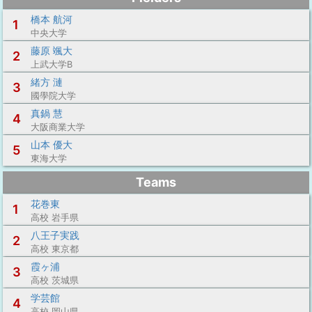
橋本 航河
1
中央大学
藤原 颯大
2
上武大学B
緒方 漣
3
國學院大学
真鍋 慧
4
大阪商業大学
山本 優大
5
東海大学
Teams
花巻東
1
高校 岩手県
八王子実践
2
高校 東京都
霞ヶ浦
3
高校 茨城県
学芸館
4
高校 岡山県