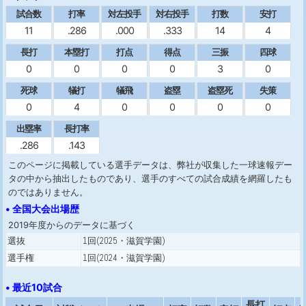
試合数
打率
対左投手
対右投手
打数
安打
11
.286
.000
.333
14
4
長打
本塁打
打点
得点
三振
四球
0
0
0
0
3
0
死球
犠打
犠飛
盗塁
盗塁死
失策
0
4
0
0
0
0
出塁率
長打率
.286
.143
このページに掲載している選手データは、弊社が収集した一球速報デー
タの中から抽出したものであり、選手のすべての試合成績を網羅したも
のではありません。
• 全国大会出場歴
2019年度からのデータに基づく
選抜
1回(2025・滋賀学園)
選手権
1回(2024・滋賀学園)
• 最近10試合
長打