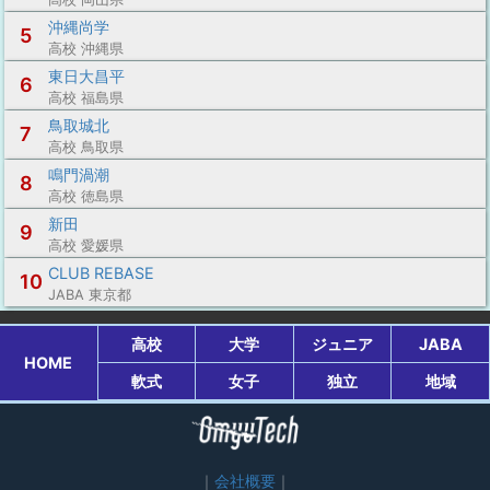
沖縄尚学
5
高校 沖縄県
東日大昌平
6
高校 福島県
鳥取城北
7
高校 鳥取県
鳴門渦潮
8
高校 徳島県
新田
9
高校 愛媛県
CLUB REBASE
10
JABA 東京都
高校
大学
ジュニア
JABA
HOME
軟式
女子
独立
地域
会社概要