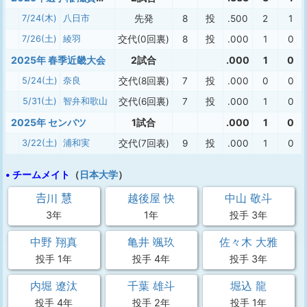
7/24(木)
八日市
先発
8
投
.500
2
1
7/26(土)
綾羽
交代(0回裏)
8
投
.000
1
0
2025年 春季近畿大会
2試合
.000
1
0
5/24(土)
奈良
交代(8回裏)
7
投
.000
0
0
5/31(土)
智弁和歌山
交代(6回裏)
7
投
.000
1
0
2025年 センバツ
1試合
.000
1
0
3/22(土)
浦和実
交代(7回表)
9
投
.000
1
0
• チームメイト
（
日本大学
）
𠮷川 慧
越後屋 快
中山 敬斗
3年
1年
投手 3年
中野 翔真
亀井 颯玖
佐々木 大雅
投手 1年
投手 4年
投手 3年
内堀 遼汰
千葉 雄斗
堀込 龍
投手 4年
投手 2年
投手 1年