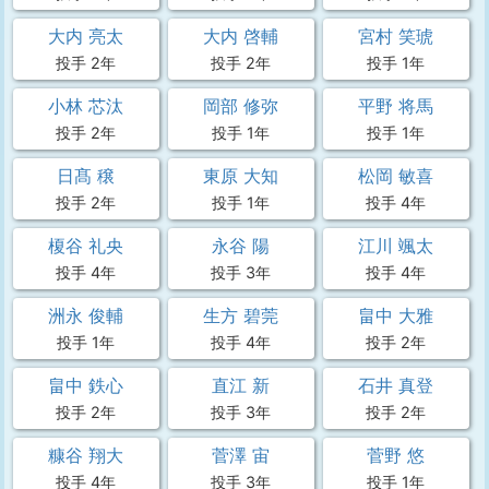
大内 亮太
大内 啓輔
宮村 笑琥
投手 2年
投手 2年
投手 1年
小林 芯汰
岡部 修弥
平野 将馬
投手 2年
投手 1年
投手 1年
日髙 穣
東原 大知
松岡 敏喜
投手 2年
投手 1年
投手 4年
榎谷 礼央
永谷 陽
江川 颯太
投手 4年
投手 3年
投手 4年
洲永 俊輔
生方 碧莞
畠中 大雅
投手 1年
投手 4年
投手 2年
畠中 鉄心
直江 新
石井 真登
投手 2年
投手 3年
投手 2年
糠谷 翔大
菅澤 宙
菅野 悠
投手 4年
投手 3年
投手 1年