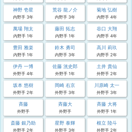
神野 壱星
荒谷 龍ノ介
菊地 弘樹
内野手 3年
内野手 3年
内野手 4年
萬場 翔太
藤田 拓志
谷口 大翔
内野手 1年
内野手 1年
内野手 4年
豊田 雅楽
鈴木 勇司
高川 莉玖
内野手 1年
内野手 3年
内野手 2年
伊丹 一博
佐藤 洸史郎
土井 貴仙
外野手 4年
外野手 1年
外野手 2年
坂本 悠樹
岡崎 右京
川原崎 太一
外野手 2年
外野手 3年
外野手 3年
斉藤
斉藤大
斉藤 大将
外野手
外野手
外野手 1年
斎藤 銀乃助
星野 泰輝
根立 陸斗
外野手 2年
外野手 3年
外野手 2年