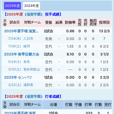
2025年度
2024年度
【
2025年度
（
滋賀学園
） 投手成績】
大
完
完
無四
試合日
対戦チーム
登板
結果
防御率
投球回
会
投
封
死球
2025年選手権 滋賀大会
2試合
0.66
0
0
0
13 2/3
7/24(木)
八日市
先発
-
0.00
0
0
0
7
7/26(土)
綾羽
交代
-
1.35
0
0
0
6 2/3
2025年 春季近畿大会
2試合
8.10
0
0
0
3 1/3
5/24(土)
奈良
交代
-
0.00
0
0
0
1 2/3
5/31(土)
智弁和歌山
交代
-
---
0
0
0
1 2/3
2025年 センバツ
1試合
0.00
0
0
0
2 2/3
3/22(土)
浦和実
交代
-
0.00
0
0
0
2 2/3
【
2025年度
（
滋賀学園
） 打者成績】
大
試合日
対戦チーム
出場
打順
守備
打率
打数
安打
会
2025年選手権 滋賀大会
2試合
.333
3
1