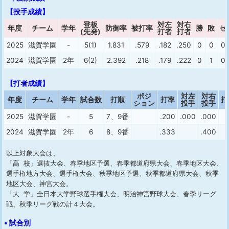
【投手成績】
登板
対左
対右
年度
チーム
学年
防御率
被打率
勝
敗
セ
(先発)
打者
打者
2025
滋賀学園
-
5(1)
1.831
.579
.182
.250
0
0
0
2024
滋賀学園
2年
6(2)
2.392
.218
.179
.222
0
1
0
【打者成績】
ポジ
対左
対右
年度
チーム
学年
試合数
打順
打率
打
ション
投手
投手
2025
滋賀学園
-
5
7、9番
.200
.000
.000
2024
滋賀学園
2年
6
8、9番
.333
.400
以上対象大会は、
「高 校」選抜大会、春季地区予選、春季都道府県大会、春季地区大会、
選手権地方大会、選手権大会、秋季地区予選、秋季都道府県大会、秋季
地区大会、神宮大会。
「大 学」全日本大学野球選手権大会、明治神宮野球大会、春季リーグ
戦、秋季リーグ戦の計４大会。
• 試合別