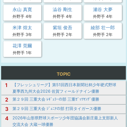
永山 真寛
澁谷 剛生
瀬谷 大夢
外野手 4年
外野手 4年
外野手 4年
米津 煌太
紫垣 俊吾
綾部 壮一郎
外野手 3年
外野手 2年
外野手 2年
花澤 莞爾
外野手 1年
TOPIC
1
【フレッシュリーグ】第51回西日本新聞社杯少年硬式野球
夏季西九州大会2026 佐賀フィールドナイン優勝
2
第２９回 三重大会 ﾚｷﾞｭﾗｰの部 三重ｾﾞｯﾂﾔﾝｸﾞ優勝
3
第２９回 三重大会 ｼﾞｭﾆｱの部 打田タイガース優勝
4
2026年山形県野球スポーツ少年団協議会新庄最上支部新人
交流大会 大蔵一球優勝