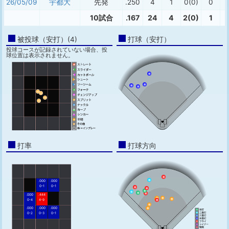
26/05/09
宇都大
先発
.250
4
1
0(0)
0
10試合
.167
24
4
2(0)
1
被投球（安打）(4)
打球（安打）
投球コースが記録されていない場合、投
球位置は表示されません。
打率
打球方向
.000
.000
0-1
0-1
.000
.444
0-4
4-9
.000
.000
.000
0-2
0-3
0-1