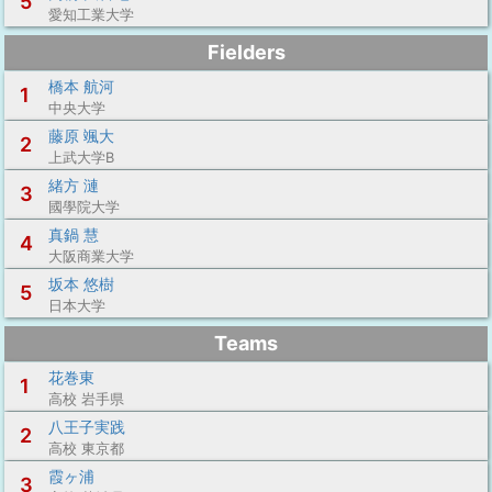
5
愛知工業大学
Fielders
橋本 航河
1
中央大学
藤原 颯大
2
上武大学B
緒方 漣
3
國學院大学
真鍋 慧
4
大阪商業大学
坂本 悠樹
5
日本大学
Teams
花巻東
1
高校 岩手県
八王子実践
2
高校 東京都
霞ヶ浦
3