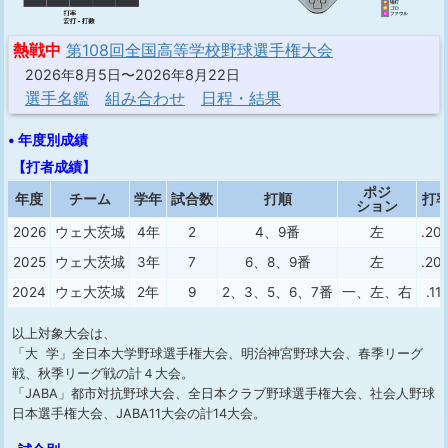
熱戦中
第108回全国高等学校野球選手権大会
2026年8月5日〜2026年8月22日
選手名鑑
組み合わせ
日程・結果
• 年度別成績
【打者成績】
ポジ
年度
チーム
学年
試合数
打順
打
ション
2026
ウェ大 茨城
4年
2
4、9番
左
.20
2025
ウェ大 茨城
3年
7
6、8、9番
左
.20
2024
ウェ大 茨城
2年
9
2、3、5、6、7番
一、左、右
.111
以上対象大会は、
「大 学」全日本大学野球選手権大会、明治神宮野球大会、春季リーグ
戦、秋季リーグ戦の計４大会。
「JABA」都市対抗野球大会、全日本クラブ野球選手権大会、社会人野球
日本選手権大会、JABA11大会の計14大会。