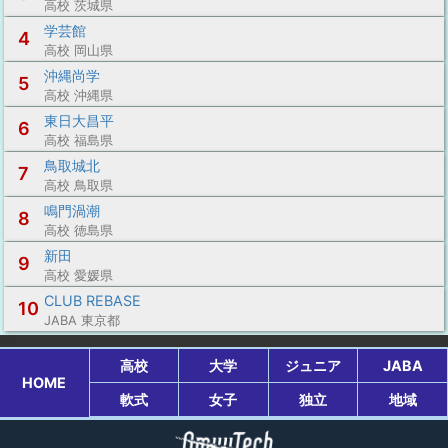
高校 茨城県
学芸館
4
高校 岡山県
沖縄尚学
5
高校 沖縄県
東日大昌平
6
高校 福島県
鳥取城北
7
高校 鳥取県
鳴門渦潮
8
高校 徳島県
新田
9
高校 愛媛県
CLUB REBASE
10
JABA 東京都
高校
大学
ジュニア
JABA
HOME
軟式
女子
独立
地域