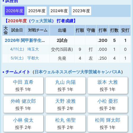
• 試合別
2026年度
2025年度
2024年度
2023年度
【
2026年度
（
ウェ大 茨城
） 打者成績】
大
試合日
対戦チーム
出場
打順
守備
打率
打数
安打
会
2026年 関甲新学生春季2部東
2試合
.200
5
1
4/11(土)
埼玉大
交代(5回表)
9
打
.000
1
0
5/9(土)
宇都大
先発
4
左
.250
4
1
• チームメイト
（
日本ウェルネススポーツ大学茨城キャンパスA
）
中田 直希
丸山 向陽
坂本 大雅
投手 1年
投手 1年
投手 1年
外崎 健次郎
天野 凌雅
小松 憂邪
投手 1年
投手 2年
投手 2年
小林 俊太
松丸 侑聖
松岡 輝太郎
投手 2年
投手 2年
投手 1年