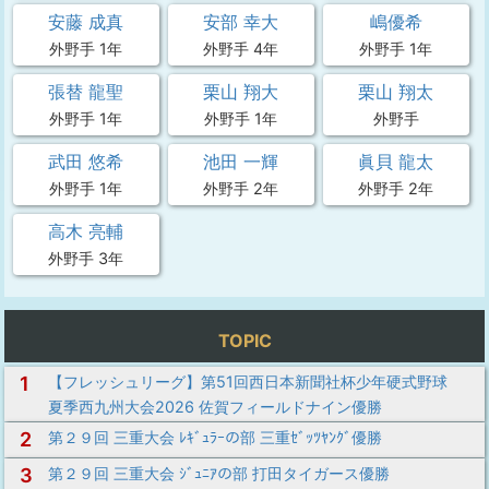
安藤 成真
安部 幸大
嶋優希
外野手 1年
外野手 4年
外野手 1年
張替 龍聖
栗山 翔大
栗山 翔太
外野手 1年
外野手 1年
外野手
武田 悠希
池田 一輝
眞貝 龍太
外野手 1年
外野手 2年
外野手 2年
高木 亮輔
外野手 3年
TOPIC
1
【フレッシュリーグ】第51回西日本新聞社杯少年硬式野球
夏季西九州大会2026 佐賀フィールドナイン優勝
2
第２９回 三重大会 ﾚｷﾞｭﾗｰの部 三重ｾﾞｯﾂﾔﾝｸﾞ優勝
3
第２９回 三重大会 ｼﾞｭﾆｱの部 打田タイガース優勝