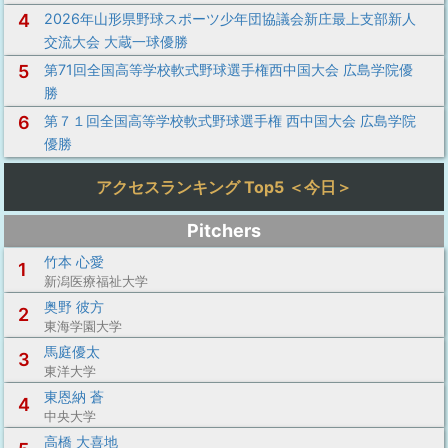
4
2026年山形県野球スポーツ少年団協議会新庄最上支部新人
交流大会 大蔵一球優勝
5
第71回全国高等学校軟式野球選手権西中国大会 広島学院優
勝
6
第７１回全国高等学校軟式野球選手権 西中国大会 広島学院
優勝
アクセスランキング Top5 ＜今日＞
Pitchers
竹本 心愛
1
新潟医療福祉大学
奥野 彼方
2
東海学園大学
馬庭優太
3
東洋大学
東恩納 蒼
4
中央大学
高橋 大喜地