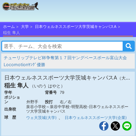
ホーム
大学
日本ウェルネススポーツ大学茨城キャンパスA
稲生 隼人
チューリップテレビ杯争奪第１７回ヤングベースボール富山大会
Locomotionﾔﾝｸﾞ優勝
日本ウェルネススポーツ大学茨城キャンパスA
（大学硬式・茨城）
稲生 隼人
（いのう はやと）
学年
背番号
79
ポジショ
ン
外野手
投打
右／右
泉谷小学校～泉谷中学校-明聖高校-日本ウェルネススポー
出身校
ツ大学茨城キャンパス
、
球 歴
ウェ大 茨城(大学)
日本ウェルネススポーツ大学(企業)