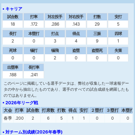
• キャリア
試合数
打率
対左投手
対右投手
打数
安打
18
.172
.286
.143
29
5
長打
本塁打
打点
得点
三振
四球
2
0
3
4
9
1
死球
犠打
犠飛
盗塁
盗塁死
失策
0
0
2
0
0
0
出塁率
長打率
.188
.241
このページに掲載している選手データは、弊社が収集した一球速報デー
タの中から抽出したものであり、選手のすべての試合成績を網羅したも
のではありません。
• 2026年リーグ戦
大会
打率
試合数
打席数
打数
得点
安打
２塁打
３塁打
本塁打
春季
.200
2
6
5
1
1
0
0
0
• 対チーム別成績(2026年春季)