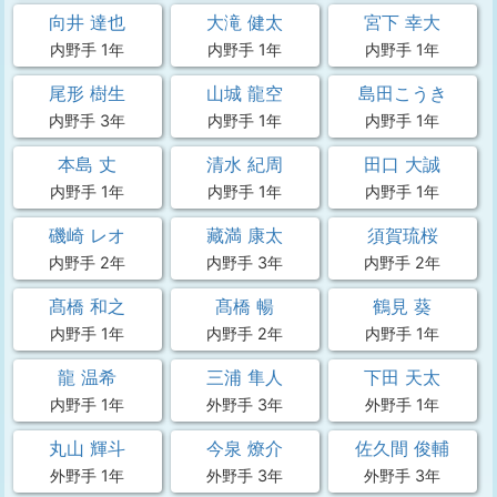
向井 達也
大滝 健太
宮下 幸大
内野手 1年
内野手 1年
内野手 1年
尾形 樹生
山城 龍空
島田こうき
内野手 3年
内野手 1年
内野手 1年
本島 丈
清水 紀周
田口 大誠
内野手 1年
内野手 1年
内野手 1年
磯崎 レオ
藏満 康太
須賀琉桜
内野手 2年
内野手 3年
内野手 2年
髙橋 和之
髙橋 暢
鶴見 葵
内野手 1年
内野手 2年
内野手 1年
龍 温希
三浦 隼人
下田 天太
内野手 1年
外野手 3年
外野手 1年
丸山 輝斗
今泉 燎介
佐久間 俊輔
外野手 1年
外野手 3年
外野手 3年