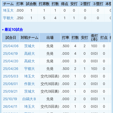
チーム
打率
試合数
打席数
打数
得点
安打
２塁打
３塁打
本塁
埼玉大
.000
1
1
1
0
0
0
0
0
宇都大
.250
1
5
4
1
1
0
0
0
• 最近10試合
長打
試合日
対戦チーム
出場
打率
打数
安打
打点
(本)
25/04/06
茨城大
先発
.500
4
2
1(0)
0
25/04/19
高経大
先発
.000
4
0
0(0)
0
25/04/20
高経大
先発
.000
3
0
0(0)
0
25/04/26
宇都大
先発
.500
2
1
1(0)
0
25/05/03
埼玉大
交代(9回表)
.000
1
0
0(0)
0
25/06/01
作新大
交代(6回表)
.000
2
0
0(0)
0
25/09/21
茨城大
交代(9回裏)
.000
1
0
0(0)
0
25/10/19
白鷗大Ｂ
先発
.000
2
0
0(0)
1
26/04/11
埼玉大
交代(5回表)
.000
1
0
0(0)
0