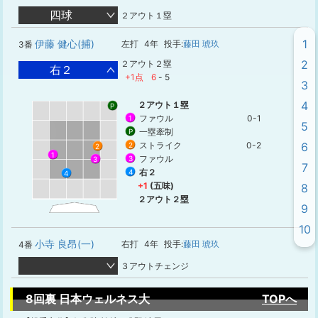
四球
２アウト１塁
1
伊藤 健心(捕)
左打
4年
投手:
藤田 琥玖
3番
2
２アウト２塁
右２
+1点
6
-
5
3
4
２アウト１塁
P
ファウル
0-1
1
5
一塁牽制
P
ストライク
0-2
6
2
2
1
ファウル
3
3
7
右２
4
4
+1
(五味)
8
２アウト２塁
9
10
小寺 良昂(一)
右打
4年
投手:
藤田 琥玖
4番
３アウトチェンジ
8回裏 日本ウェルネス大
TOPへ