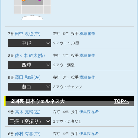
田中 滉也(中)
左打
3年
投手:
横瀬 侑作
7番
中飛
２アウト１,３塁
佐々木 幹太(指)
左打
4年
投手:
横瀬 侑作
8番
四球
２アウト満塁
澤田 和輝(左)
右打
3年
投手:
横瀬 侑作
9番
遊ゴ
３アウトチェンジ
2回裏 日本ウェルネス大
TOPへ
高木 亮輔(左)
右打
4年
投手:
伊集院 祐希
5番
三振（空振り）
１アウト走者なし
仲村 有喜(中)
右打
4年
投手:
伊集院 祐希
6番