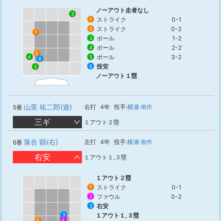
ノーアウト走者なし
3
ストライク
0-1
1
ストライク
0-2
2
1
ボール
1-2
3
ボール
2-2
4
2
ボール
3-2
4
5
6
投安
6
5
ノーアウト１塁
山里 祐二郎(遊)
右打
4年
投手:
横瀬 侑作
5番
三ギ
１アウト２塁
落合 顕(右)
左打
4年
投手:
横瀬 侑作
6番
右安
１アウト１,３塁
１アウト２塁
ストライク
0-1
1
ファウル
0-2
2
右安
3
3
１アウト１,３塁
2
1