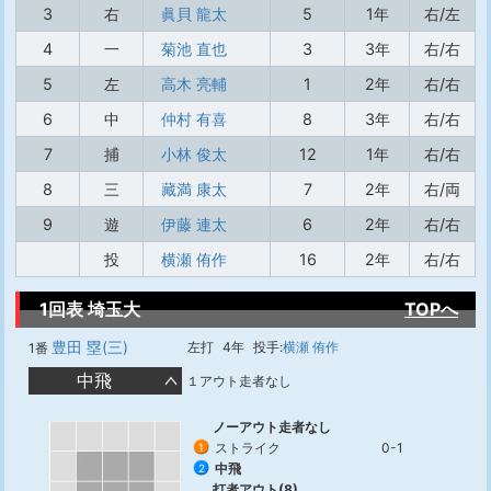
3
右
眞貝 龍太
5
1年
右/左
4
一
菊池 直也
3
3年
右/右
5
左
高木 亮輔
1
2年
右/右
6
中
仲村 有喜
8
3年
右/右
7
捕
小林 俊太
12
1年
右/右
8
三
藏満 康太
7
2年
右/両
9
遊
伊藤 連太
6
2年
右/右
投
横瀬 侑作
16
2年
右/右
1回表 埼玉大
TOPへ
豊田 塁(三)
左打
4年
投手:
横瀬 侑作
1番
中飛
１アウト走者なし
ノーアウト走者なし
ストライク
0-1
1
中飛
2
打者アウト(8)