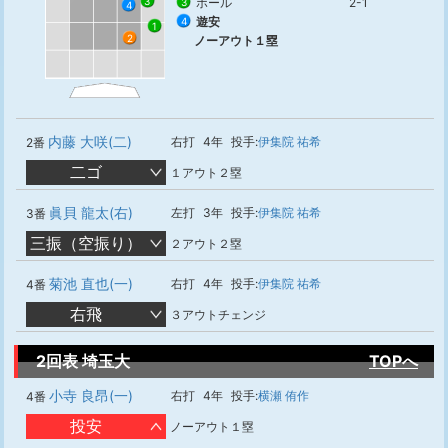
3
ボール
2-1
3
4
遊安
4
1
2
ノーアウト１塁
内藤 大咲(二)
右打
4年
投手:
伊集院 祐希
2番
二ゴ
１アウト２塁
眞貝 龍太(右)
左打
3年
投手:
伊集院 祐希
3番
三振（空振り）
２アウト２塁
菊池 直也(一)
右打
4年
投手:
伊集院 祐希
4番
右飛
３アウトチェンジ
2回表 埼玉大
TOPへ
小寺 良昂(一)
右打
4年
投手:
横瀬 侑作
4番
投安
ノーアウト１塁