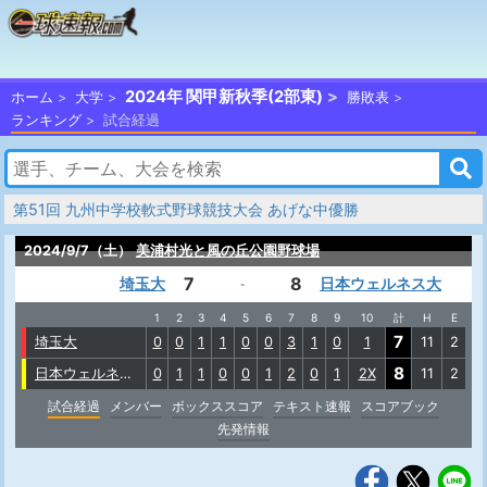
2024年 関甲新秋季(2部東)
ホーム
大学
勝敗表
ランキング
試合経過
第51回 九州中学校軟式野球競技大会 あげな中優勝
2024/9/7（土）
美浦村光と風の丘公園野球場
7
8
埼玉大
日本ウェルネス大
-
1
2
3
4
5
6
7
8
9
10
計
H
E
7
埼玉大
0
0
1
1
0
0
3
1
0
1
11
2
8
日本ウェルネス大
0
1
1
0
0
1
2
0
1
2X
11
2
試合経過
メンバー
ボックススコア
テキスト速報
スコアブック
先発情報