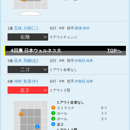
五味 大樹(二)
右打
4年
投手:
横瀬 侑作
2番
右飛
３アウトチェンジ
4回裏 日本ウェルネス大
TOPへ
高木 亮輔(左)
右打
4年
投手:
伊集院 祐希
5番
二ゴ
１アウト走者なし
仲村 有喜(中)
右打
4年
投手:
伊集院 祐希
6番
左２
１アウト２塁
１アウト走者なし
ストライク
0-1
1
ボール
1-1
2
1
ボール
2-1
3
左２
4
4
１アウト２塁