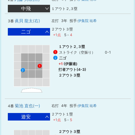
中飛
１アウト２,３塁
眞貝 龍太(右)
左打
3年
投手:
伊集院 祐希
3番
２アウト３塁
二ゴ
+1点
5
-
4
１アウト２,３塁
ストライク（空振り）
0-1
1
二ゴ
2
+1
(伊藤連)
1
打者アウト(4-3)
2
２アウト３塁
菊池 直也(一)
右打
4年
投手:
伊集院 祐希
4番
２アウト１塁
遊安
+1点
5
-
5
２アウト３塁