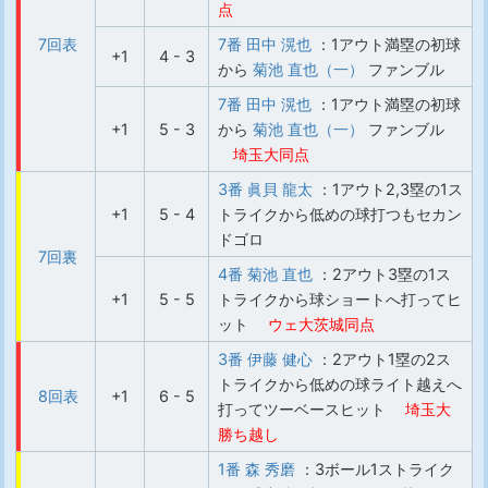
点
7回表
7番 田中 滉也
：1アウト満塁の初球
+1
4 - 3
から
菊池 直也（一）
ファンブル
7番 田中 滉也
：1アウト満塁の初球
+1
5 - 3
から
菊池 直也（一）
ファンブル
埼玉大同点
3番 眞貝 龍太
：1アウト2,3塁の1ス
+1
5 - 4
トライクから低めの球打つもセカン
ドゴロ
7回裏
4番 菊池 直也
：2アウト3塁の1ス
+1
5 - 5
トライクから球ショートへ打ってヒ
ット
ウェ大 茨城同点
3番 伊藤 健心
：2アウト1塁の2ス
トライクから低めの球ライト越えへ
8回表
+1
6 - 5
打ってツーベースヒット
埼玉大
勝ち越し
1番 森 秀磨
：3ボール1ストライク