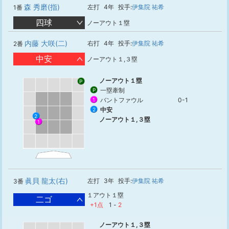
森 秀磨(指)
左打
4年
投手:
伊集院 祐希
1番
四球
ノーアウト１塁
内藤 大咲(二)
右打
4年
投手:
伊集院 祐希
2番
中安
ノーアウト１,３塁
ノーアウト１塁
P
一塁牽制
P
バントファウル
0-1
1
中安
2
2
ノーアウト１,３塁
1
眞貝 龍太(右)
左打
3年
投手:
伊集院 祐希
3番
１アウト１塁
二ゴ
+1点
1
-
2
ノーアウト１,３塁