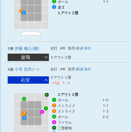
ボール
1-1
2
左２
3
1
１アウト２塁
3
伊藤 健心(捕)
左打
4年
投手:
横瀬 侑作
3番
遊飛
２アウト２塁
小寺 良昂(一)
右打
4年
投手:
横瀬 侑作
4番
２アウト１塁
右安
+1点
1
-
1
２アウト２塁
P
4
ボール
1-0
1
ストライク
1-1
2
1
ストライク
1-2
3
5
3
2
ボール
2-2
4
6
ファウル
5
二塁牽制
P