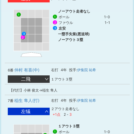
ノーアウト走者なし
1
ボール
1-0
1
ファウル
1-1
2
左安
3
一塁手失策(悪送球)
3
2
ノーアウト３塁
仲村 有喜(中)
右打
4年
投手:
伊集院 祐希
6番
二飛
１アウト３塁
【代打】小林 俊太→稲生 隼人
稲生 隼人(打)
右打
4年
投手:
伊集院 祐希
7番
２アウト走者なし
左犠
+1点
2
-
3
１アウト３塁
ボール
1-0
1