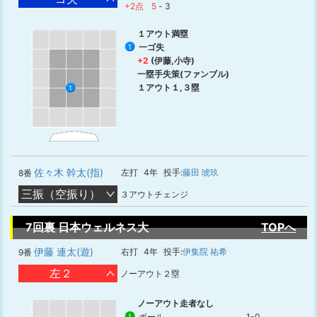
+2点
5
-
3
１アウト満塁
一ゴ失
1
+2
(伊藤,小寺)
一塁手失策(ファンブル)
１アウト１,３塁
1
佐々木 幹太(指)
左打
4年
投手:
藤田 琥玖
8番
三振（空振り）
３アウトチェンジ
7回裏 日本ウェルネス大
TOPへ
伊藤 連太(遊)
右打
4年
投手:
伊集院 祐希
9番
左２
ノーアウト２塁
ノーアウト走者なし
ボール
1-0
1