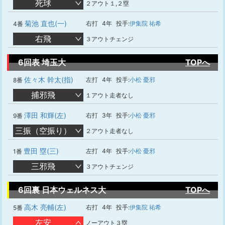
死球
２アウト１,２塁
菊池 直也(一)
右打
4年
投手:
伊集院 祐希
4番
右飛
３アウトチェンジ
6回表 埼玉大
TOPへ
佐々木 幹太(指)
左打
4年
投手:
小松 憂邪
8番
捕邪飛
１アウト走者なし
澤田 和輝(左)
右打
3年
投手:
小松 憂邪
9番
三振（空振り）
２アウト走者なし
豊田 塁(三)
左打
4年
投手:
小松 憂邪
1番
三邪飛
３アウトチェンジ
6回裏 日本ウェルネス大
TOPへ
高木 亮輔(左)
右打
4年
投手:
伊集院 祐希
5番
左安
ノーアウト３塁