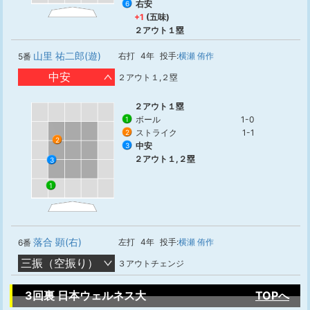
右安
6
+1
(五味)
２アウト１塁
山里 祐二郎(遊)
右打
4年
投手:
横瀬 侑作
5番
中安
２アウト１,２塁
２アウト１塁
ボール
1-0
1
ストライク
1-1
2
2
中安
3
２アウト１,２塁
3
1
落合 顕(右)
左打
4年
投手:
横瀬 侑作
6番
三振（空振り）
３アウトチェンジ
3回裏 日本ウェルネス大
TOPへ