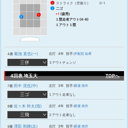
ストライク（空振り）
0-1
1
二ゴ
2
+1
(森秀)
1
2
１塁走者アウト(4-6)
１アウト１塁
菊池 直也(一)
右打
4年
投手:
伊集院 祐希
4番
三併
３アウトチェンジ
4回表 埼玉大
TOPへ
田中 滉也(中)
左打
3年
投手:
横瀬 侑作
7番
三ゴ
１アウト走者なし
佐々木 幹太(指)
左打
4年
投手:
横瀬 侑作
8番
三飛
２アウト走者なし
澤田 和輝(左)
右打
3年
投手:
横瀬 侑作
9番