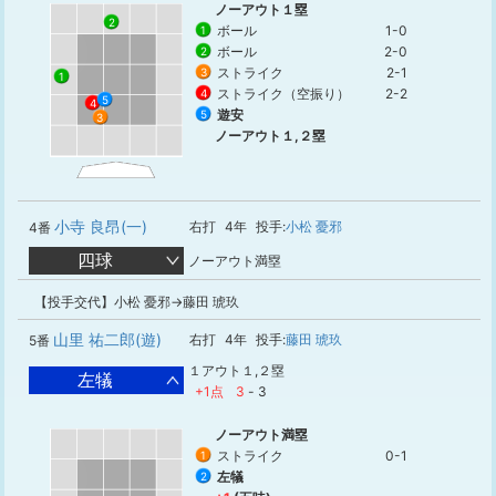
ノーアウト１塁
2
ボール
1-0
1
ボール
2-0
2
ストライク
2-1
3
1
ストライク（空振り）
2-2
4
5
4
遊安
5
3
ノーアウト１,２塁
小寺 良昂(一)
右打
4年
投手:
小松 憂邪
4番
四球
ノーアウト満塁
【投手交代】小松 憂邪→藤田 琥玖
山里 祐二郎(遊)
右打
4年
投手:
藤田 琥玖
5番
１アウト１,２塁
左犠
+1点
3
-
3
ノーアウト満塁
ストライク
0-1
1
左犠
2