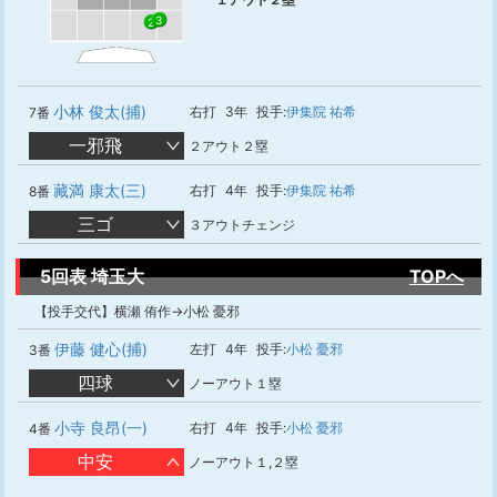
3
2
小林 俊太(捕)
右打
3年
投手:
伊集院 祐希
7番
一邪飛
２アウト２塁
藏満 康太(三)
右打
4年
投手:
伊集院 祐希
8番
三ゴ
３アウトチェンジ
5回表 埼玉大
TOPへ
【投手交代】横瀬 侑作→小松 憂邪
伊藤 健心(捕)
左打
4年
投手:
小松 憂邪
3番
四球
ノーアウト１塁
小寺 良昂(一)
右打
4年
投手:
小松 憂邪
4番
中安
ノーアウト１,２塁