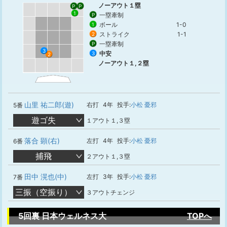
ノーアウト１塁
P
P
1
一塁牽制
P
ボール
1-0
1
ストライク
1-1
2
一塁牽制
P
3
中安
3
2
ノーアウト１,２塁
山里 祐二郎(遊)
右打
4年
投手:
小松 憂邪
5番
遊ゴ失
１アウト１,３塁
落合 顕(右)
左打
4年
投手:
小松 憂邪
6番
捕飛
２アウト１,３塁
田中 滉也(中)
左打
3年
投手:
小松 憂邪
7番
三振（空振り）
３アウトチェンジ
5回裏 日本ウェルネス大
TOPへ