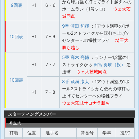
から球力強く打ってライト越えへの
9回裏
+1
6 - 6
ホームラン（1号ソロ）
ウェ大 茨
城同点
9番 澤田 和輝
：1アウト満塁の1ボ
ール2ストライクから球打ち上げて
10回表
+1
7 - 6
センターへの犠牲フライ
埼玉大
勝ち越し
5番 高木 亮輔
：ランナー1,2塁の1
+1
7 - 7
ストライクから
田宮 勇吹（投）
悪
送球
ウェ大 茨城同点
10回裏
8番 藏満 康太
：1アウト満塁の1ボ
ール2ストライクから低めの球打ち
+1
7 - 8
上げてセンターへの犠牲フライ
ウェ大 茨城サヨナラ勝ち
スターティングメンバー
埼玉大
打順
位置
選手名
背番号
学年
投/打