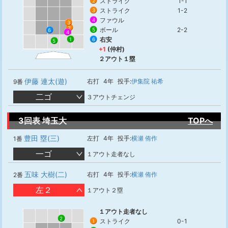
ストライク
1-1
2
ストライク
1-2
3
ファウル
4
3
2
ボール
2-2
5
6
4
右安
1
6
5
+1
(仲村)
２アウト１塁
伊藤 連太(遊)
右打
4年
投手:
伊集院 祐希
9番
二ゴ
３アウトチェンジ
3回表 埼玉大
TOPへ
豊田 塁(三)
左打
4年
投手:
横瀬 侑作
1番
一ゴ
１アウト走者なし
五味 大樹(二)
右打
4年
投手:
横瀬 侑作
2番
左２
１アウト２塁
１アウト走者なし
2
ストライク
0-1
1