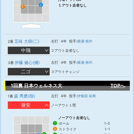
１アウト走者なし
2
1
五味 大樹(二)
右打
4年
投手:
横瀬 侑作
2番
中飛
２アウト走者なし
伊藤 健心(捕)
左打
4年
投手:
横瀬 侑作
3番
二ゴ
３アウトチェンジ
1回裏 日本ウェルネス大
TOPへ
森 秀磨(指)
左打
4年
投手:
伊集院 祐希
1番
遊安
ノーアウト１塁
ノーアウト走者なし
ボール
1-0
1
ストライク
1-1
2