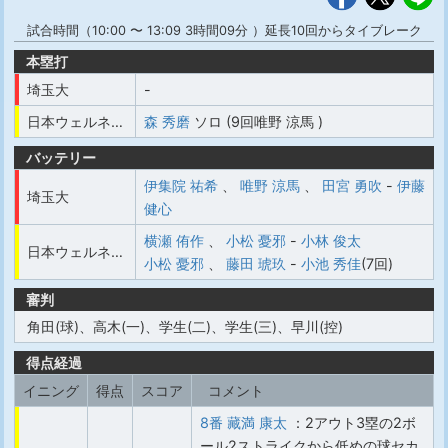
試合時間（10:00 〜 13:09 3時間09分 ）延長10回からタイブレーク
本塁打
埼玉大
-
日本ウェルネス大
森 秀磨
ソロ (9回唯野 涼馬 )
バッテリー
伊集院 祐希
、
唯野 涼馬
、
田宮 勇吹
-
伊藤
埼玉大
健心
横瀬 侑作
、
小松 憂邪
-
小林 俊太
日本ウェルネス大
小松 憂邪
、
藤田 琥玖
-
小池 秀佳
(7回)
審判
角田(球)、高木(一)、学生(二)、学生(三)、早川(控)
得点経過
イニング
得点
スコア
コメント
8番 藏満 康太
：2アウト3塁の2ボ
ール2ストライクから低めの球セカ