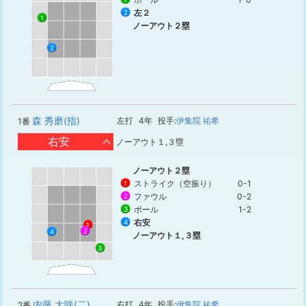
左２
2
1
ノーアウト２塁
2
森 秀磨(指)
左打
4年
投手:
伊集院 祐希
1番
右安
ノーアウト１,３塁
ノーアウト２塁
ストライク（空振り）
0-1
1
ファウル
0-2
2
ボール
1-2
3
右安
4
1
2
4
ノーアウト１,３塁
3
内藤 大咲(二)
右打
4年
投手:
伊集院 祐希
2番