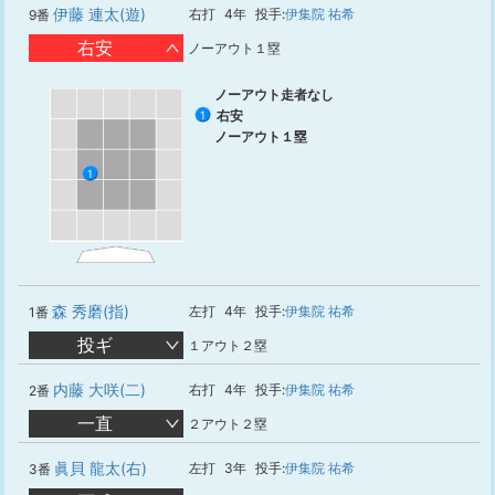
伊藤 連太(遊)
右打
4年
投手:
伊集院 祐希
9番
右安
ノーアウト１塁
ノーアウト走者なし
右安
1
ノーアウト１塁
1
森 秀磨(指)
左打
4年
投手:
伊集院 祐希
1番
投ギ
１アウト２塁
内藤 大咲(二)
右打
4年
投手:
伊集院 祐希
2番
一直
２アウト２塁
眞貝 龍太(右)
左打
3年
投手:
伊集院 祐希
3番