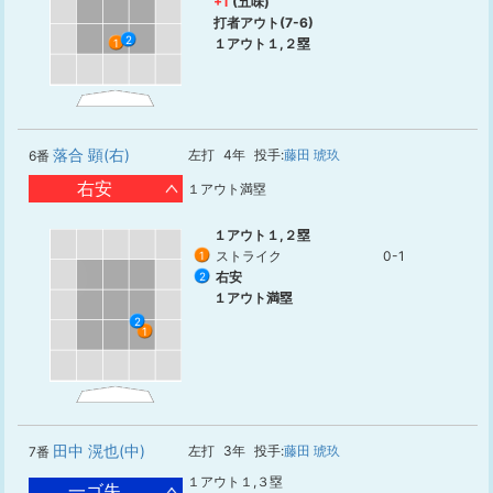
+1
(五味)
打者アウト(7-6)
2
１アウト１,２塁
1
落合 顕(右)
左打
4年
投手:
藤田 琥玖
6番
右安
１アウト満塁
１アウト１,２塁
ストライク
0-1
1
右安
2
１アウト満塁
2
1
田中 滉也(中)
左打
3年
投手:
藤田 琥玖
7番
１アウト１,３塁
一ゴ失