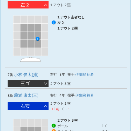
左２
１アウト２塁
１アウト走者なし
左２
1
１アウト２塁
1
小林 俊太(捕)
右打
3年
投手:
伊集院 祐希
7番
三ゴ
２アウト３塁
藏満 康太(三)
右打
4年
投手:
伊集院 祐希
8番
２アウト１塁
右安
+1点
0
-
1
２アウト３塁
ボール
1-0
1