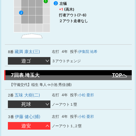
1
左犠
2
+1
(高木)
2
打者アウト(7-6)
２アウト走者なし
藏満 康太(三)
右打
4年
投手:
伊集院 祐希
8番
遊ゴ
３アウトチェンジ
7回表 埼玉大
TOPへ
【守備交代】稲生 隼人→小池 秀佳(捕)
五味 大樹(二)
右打
4年
投手:
小松 憂邪
2番
死球
ノーアウト１塁
伊藤 健心(捕)
左打
4年
投手:
小松 憂邪
3番
遊安
ノーアウト１,２塁