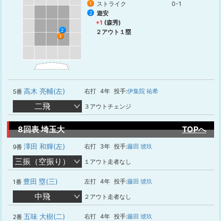
ストライク
0-1
1
遊安
2
+1
(森秀)
2
２アウト１塁
1
高木 亮輔(左)
右打
4年
投手:
伊集院 祐希
5番
二飛
３アウトチェンジ
8回表 埼玉大
TOPへ
澤田 和輝(左)
右打
3年
投手:
藤田 琥玖
9番
三振（空振り）
１アウト走者なし
豊田 塁(三)
左打
4年
投手:
藤田 琥玖
1番
中飛
２アウト走者なし
五味 大樹(二)
右打
4年
投手:
藤田 琥玖
2番