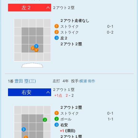
左２
２アウト２塁
２アウト走者なし
ストライク
0-1
1
ストライク
0-2
2
左２
3
２アウト２塁
3
2
1
豊田 塁(三)
左打
4年
投手:
横瀬 侑作
1番
２アウト１塁
右安
+1点
2
-
2
２アウト２塁
ストライク
0-1
1
ボール
1-1
2
2
右安
3
3
+1
(澤田)
２アウト１塁
1