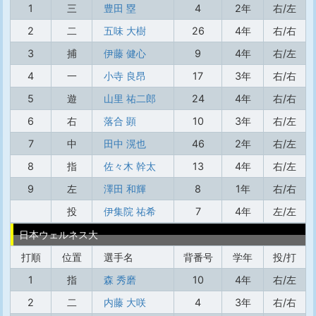
1
三
豊田 塁
4
2年
右/左
2
二
五味 大樹
26
4年
右/右
3
捕
伊藤 健心
9
4年
右/左
4
一
小寺 良昂
17
3年
右/右
5
遊
山里 祐二郎
24
4年
右/右
6
右
落合 顕
10
3年
右/左
7
中
田中 滉也
46
2年
右/左
8
指
佐々木 幹太
13
4年
右/左
9
左
澤田 和輝
8
1年
右/右
投
伊集院 祐希
7
4年
左/左
日本ウェルネス大
打順
位置
選手名
背番号
学年
投/打
1
指
森 秀磨
10
4年
右/左
2
二
内藤 大咲
4
3年
右/右