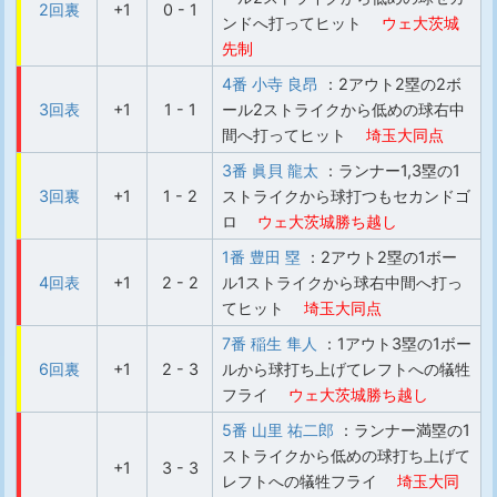
2回裏
+1
0 - 1
ンドへ打ってヒット
ウェ大 茨城
先制
4番 小寺 良昂
：2アウト2塁の2ボ
3回表
+1
1 - 1
ール2ストライクから低めの球右中
間へ打ってヒット
埼玉大同点
3番 眞貝 龍太
：ランナー1,3塁の1
3回裏
+1
1 - 2
ストライクから球打つもセカンドゴ
ロ
ウェ大 茨城勝ち越し
1番 豊田 塁
：2アウト2塁の1ボー
4回表
+1
2 - 2
ル1ストライクから球右中間へ打っ
てヒット
埼玉大同点
7番 稲生 隼人
：1アウト3塁の1ボー
6回裏
+1
2 - 3
ルから球打ち上げてレフトへの犠牲
フライ
ウェ大 茨城勝ち越し
5番 山里 祐二郎
：ランナー満塁の1
ストライクから低めの球打ち上げて
+1
3 - 3
レフトへの犠牲フライ
埼玉大同