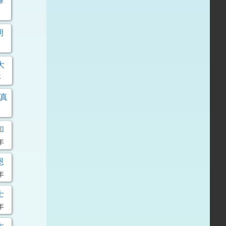
輝
朗
大
年
生真
和
年
恩
年
士
年