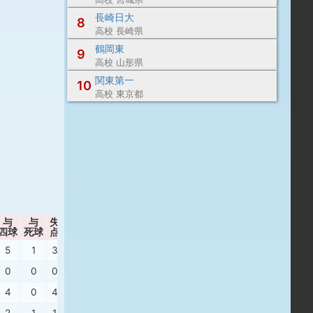
長崎日大
8
高校 長崎県
鶴岡東
9
高校 山形県
関東第一
10
高校 東京都
与
与
失
暴
自責点
ボーク
P/IP
WHIP
四球
死球
点
投
5
1
3
3
1
0
17.08
1.50
0
0
0
0
0
0
19.00
1.00
4
0
4
4
0
0
15.86
1.71