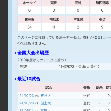
ホールド
完投
完封
無四死球
0
0
0
0
奪三振
与四球
与死球
失点
34
11
2
9
このページに掲載している選手データは、弊社が収集した一
のではありません。
• 全国大会出場歴
2019年度からのデータに基づく
選抜
1回(2023・東海大菅生)
• 最近10試合
試合
登板
結果
防
24/10/23
vs.
東洋大
交代
-
0
24/10/28
vs.
国士大
交代
-
0
25/05/14
vs.
東農大
交代
-
0