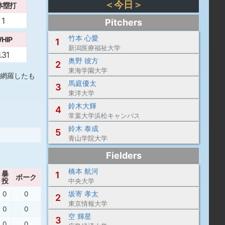
＜今日＞
本塁打
1
Pitchers
竹本 心愛
HIP
1
新潟医療福祉大学
1.31
奥野 彼方
2
東海学園大学
網羅したも
馬庭優太
3
東洋大学
鈴木大輝
4
常葉大学浜松キャンパス
鈴木 泰成
5
青山学院大学
Fielders
橋本 航河
暴
1
ボーク
投
中央大学
坂寄 孝太
0
0
2
東京情報大学
0
0
空 輝星
3
0
0