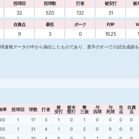
投球回
投球数
打者
被安打
被
32
520
132
31
自責点
暴投
ボーク
P/IP
W
9
3
0
16.25
球速報データの中から抽出したものであり、選手のすべての試合成績を
被
被本
奪
与
与
失
自責
御率
投球回
球数
打者
安打
塁打
三振
四球
死球
点
点
.00
1
17
3
1
0
1
0
0
0
0
.00
1
21
4
1
0
2
0
0
0
0
.00
1
20
4
0
0
2
1
0
0
0