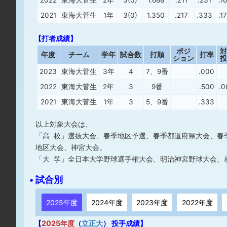
2022
東海大菅生
2年
3(0)
1.688
.211
.231
.1
2021
東海大菅生
1年
3(0)
1.350
.217
.333
.1
【打者成績】
ポジ
対
年度
チーム
学年
試合数
打順
打率
ション
投
2023
東海大菅生
3年
4
7、9番
.000
2022
東海大菅生
2年
3
9番
.500
.0
2021
東海大菅生
1年
3
5、9番
.333
以上対象大会は、
「高 校」選抜大会、春季地区予選、春季都道府県大会、春
地区大会、神宮大会。
「大 学」全日本大学野球選手権大会、明治神宮野球大会、
• 試合別
2025年度
2024年度
2023年度
2022年度
【
2025年度
（
立正大
） 投手成績】