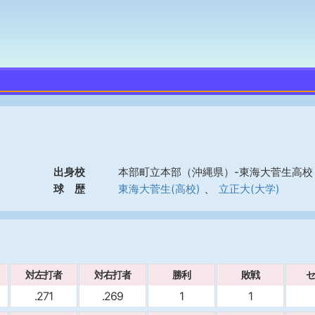
出身校
本部町立本部（沖縄県）-東海大菅生高校
、
球 歴
東海大菅生(高校)
立正大(大学)
対左打者
対右打者
勝利
敗戦
セ
.271
.269
1
1