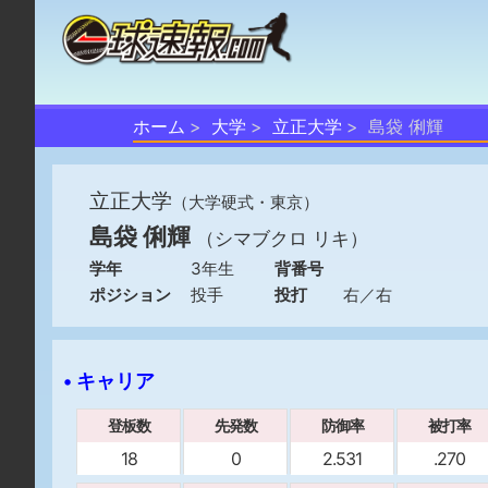
ホーム
大学
立正大学
島袋 俐輝
立正大学
（大学硬式・東京）
島袋 俐輝
（シマブクロ リキ）
学年
3年生
背番号
ポジション
投手
投打
右／右
• キャリア
登板数
先発数
防御率
被打率
18
0
2.531
.270