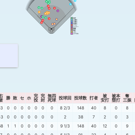
右
完
完
無四
被
被本
奪
勝
敗
セ
ホ
投球回
投球数
打者
者
投
封
死球
安打
塁打
三振
63
0
0
0
0
0
0
0
8 2/3
148
40
8
0
8
33
0
0
0
0
0
0
0
2
38
7
2
0
3
68
1
1
0
0
0
0
0
9 1/3
148
40
12
0
9