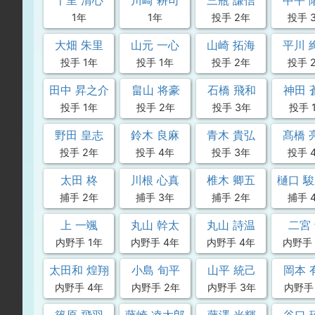
千里 清心
川崎 耕司
三瓶 謙信
中平 
1年
1年
投手 2年
投手 
大畑 朱里
山元 一心
山崎 拓海
平川 
投手 1年
投手 1年
投手 2年
投手 
田中 昇之介
畠山 将豪
石橋 飛和
神田 
投手 1年
投手 2年
投手 3年
投手 
野田 皇志
鈴木 良麻
青木 貴弘
髙橋 
投手 2年
投手 4年
投手 3年
投手 
太田 柊
川根 心真
椎木 卿五
樋口 
捕手 2年
捕手 3年
捕手 2年
捕手 
上 一颯
丸山 幹太
丸山 詩温
二宮
内野手 1年
内野手 4年
内野手 4年
内野手 
太田和 煌翔
小島 旬平
山平 統己
岡本 
内野手 4年
内野手 2年
内野手 3年
内野手