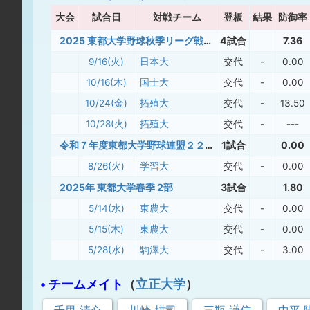
大
会
試合日
対戦チーム
登板
結果
防御率
2025 東都大学野球秋季リーグ戦2部
4試合
7.36
9/16(火)
日本大
交代
-
0.00
10/16(木)
国士大
交代
-
0.00
10/24(金)
拓殖大
交代
-
13.50
10/28(火)
拓殖大
交代
-
---
令和７年度東都大学野球連盟２２大学交流戦
1試合
0.00
8/26(火)
学習大
交代
-
0.00
2025年 東都大学春季 2部
3試合
1.80
5/14(水)
東農大
交代
-
0.00
5/15(木)
東農大
交代
-
0.00
5/28(水)
駒澤大
交代
-
3.00
• チームメイト
（
立正大学
）