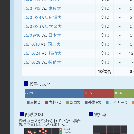
25/05/15
vs.
東農大
交代
-
0
25/05/28
vs.
駒澤大
交代
-
3
25/08/26
vs.
学習大
交代
-
0
25/09/16
vs.
日本大
交代
-
0
25/10/16
vs.
国士大
交代
-
0
25/10/24
vs.
拓殖大
交代
-
13
25/10/28
vs.
拓殖大
交代
-
-
10試合
3
投手リスク
22.6%
11.3%
18.8%
■
三振%
■
内野F%
■
ゴロ%
■
外野F%
■
ライナー%
配球(213)
被打率
投球コースが記録されていない場合、
投球位置は表示されません。