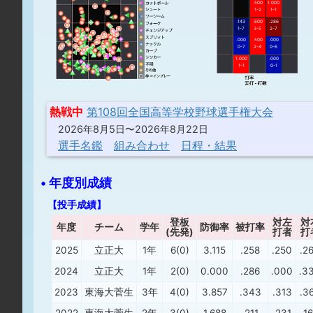
.500
1.000
1-2
1-1
.143
.600
.286
1-7
3-5
2-7
.000
.500
.000
0-7
2-4
0-6
1.000
.000
1-1
0-1
熱戦中
第108回全国高等学校野球選手権大会
2026年8月5日〜2026年8月22日
選手名鑑
組み合わせ
日程・結果
• 年度別成績
【投手成績】
登板
対左
対
年度
チーム
学年
防御率
被打率
(先発)
打者
打
2025
立正大
1年
6(0)
3.115
.258
.250
.2
2024
立正大
1年
2(0)
0.000
.286
.000
.3
2023
東海大菅生
3年
4(0)
3.857
.343
.313
.3