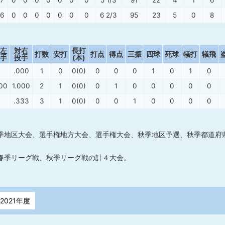
67
0
0
0
0
0
0
0
5 1/3
91
22
4
1
6
76
0
0
0
0
0
0
0
6 2/3
95
23
5
0
8
左
対右
長打
打数
安打
打点
得点
三振
四球
死球
犠打
犠飛
手
投手
(本)
.000
1
0
0(0)
0
0
0
1
0
1
0
00
1.000
2
1
0(0)
0
1
0
0
0
0
0
.333
3
1
0(0)
0
0
1
0
0
0
0
季地区大会、選手権地方大会、選手権大会、秋季地区予選、秋季都道府
春季リーグ戦、秋季リーグ戦の計４大会。
2021年度