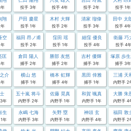
陽翔
仁田 陽翔
只友 雄大
吉田 玲凰
大村 昂
3年
投手 3年
投手 4年
投手 2年
投手 1年
絢翔
戸田 慶星
木村 大輝
清家 瑠偉
田中 太
2年
投手 1年
投手 2年
投手 3年
投手 4年
蒼空
福田 昂ノ甫
窪田 瑶
細窪 優良
衛藤 巧
1年
投手 2年
投手 1年
投手 4年
投手 4
亮匡
倉田 陽人
勝部 友悠
吉村 優輝
塚原 歩
4年
捕手 2年
捕手 2年
捕手 3年
捕手 3年
駿之介
横山 悠
橋本 虹輝
黒田 倖雅
三浦 天
4年
捕手 1年
捕手 4年
捕手 1年
内野手 2
 士
五十嵐 将斗
佐藤 晃真
和賀 颯真
大勝 朱
3年
内野手 2年
内野手 1年
内野手 1年
内野手 4
有生
永嶋 七海
矢野 塁
神頭 玄
福田 敦
 1年
内野手 3年
内野手 1年
内野手 4年
内野手 2