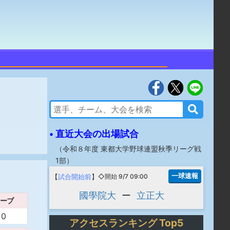
• 直近大会の出場試合
（
令和８年度 東都大学野球連盟秋季リーグ戦
1部
）
一球速報
【
試合開始前
】
◇開始 9/7 09:00
國學院大
ー
立正大
ーブ
0
アクセスランキング Top5