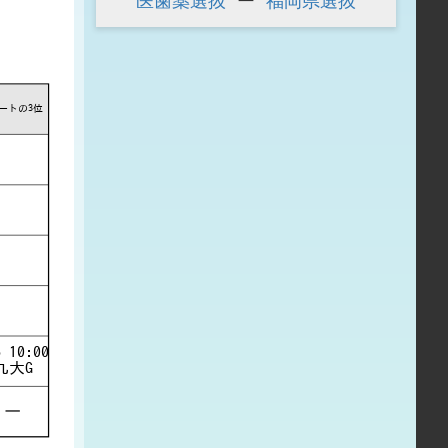
医歯薬選抜
ー
福岡県選抜