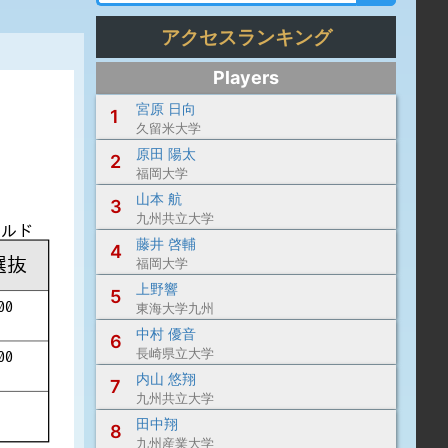
アクセスランキング
Players
宮原 日向
1
久留米大学
原田 陽太
2
福岡大学
山本 航
3
九州共立大学
藤井 啓輔
4
福岡大学
上野響
5
東海大学九州
中村 優音
6
長崎県立大学
内山 悠翔
7
九州共立大学
田中翔
8
九州産業大学