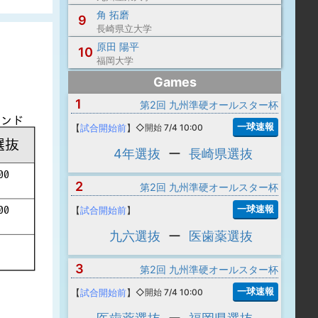
角 拓磨
9
長崎県立大学
原田 陽平
10
福岡大学
Games
1
第2回 九州準硬オールスター杯
一球速報
【
試合開始前
】
◇開始 7/4 10:00
4年選抜
ー
長崎県選抜
2
第2回 九州準硬オールスター杯
一球速報
【
試合開始前
】
九六選抜
ー
医歯薬選抜
3
第2回 九州準硬オールスター杯
一球速報
【
試合開始前
】
◇開始 7/4 10:00