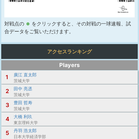
対戦点の
をクリックすると、その対戦の一球速報、試
合データをご覧いただけます。
アクセスランキング
Players
廣江 直太郎
1
茨城大学
田中 亮丞
2
茨城大学
豊田 哲寿
3
茨城大学
大橋 利玖
4
東京理科大学
丹羽 浩太郎
5
日本大学経済学部