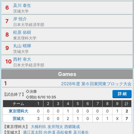
及川 泰生
6
茨城大学
岸 恒介
7
日本大学経済学部
松原 佑樹
8
東京理科大学
丸山 晴輝
9
茨城大学
西村 幸大
10
日本大学経済学部
Games
1
2026年度 第６回東関東ブロック大会
◇決勝
詳 細
【
試合終了
】
◇開始 6/10 10:35
チーム
1
2
3
4
5
6
7
8
9
計
東京理科大
0
0
0
1
0
0
0
0
1
2
茨城大
3
0
0
2
1
0
0
1
X
7
【東京理科大】
大橋利玖
友井翔太
西郷隆成
【茨城大】
廣江直太郎
向井凜
高松俊希
及川泰生