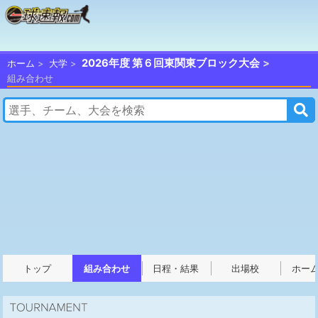
2026年度 第６回東関東ブロック大会
ホーム
大学
組み合わせ
トップ
組み合わせ
日程・結果
出場校
ホー