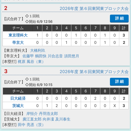
2
2026年度 第６回東関東ブロック大会
◇１回戦
詳 細
【
試合終了
】
◇開始 6/9 12:56
チーム
1
2
3
4
5
6
7
8
9
計
東京理科大
1
0
0
0
1
0
0
1
0
3
帝京大
0
0
0
1
0
0
0
1
0
2
【東京理科大】
大橋利玖
【帝京大】
佐藤甲
鶴田快
川合志音
須田悠月
[本塁打]
梶原 風谷（東）
3
2026年度 第６回東関東ブロック大会
◇１回戦
詳 細
【
試合終了
】
◇開始 6/9 10:15
チーム
1
2
3
4
5
6
7
8
9
計
日大経済
0
0
0
0
0
0
2
0
0
2
茨城大
0
1
2
0
0
0
0
0
X
3
【日大経済】
岸恒介
丹羽浩太郎
【茨城大】
廣江直太郎
向井凜
及川泰生
[本塁打]
田中 亮丞（茨）