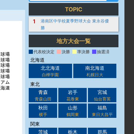
TOPIC
1
港南区中学校夏季野球大会 東永谷優
勝
地方大会一覧
代表校決定
決勝
準決勝
抽選済
北海道
北北海道
南北海道
白樺学園
札幌日大
東北
青森
岩手
宮城
青森山田
花巻東
仙台育英
秋田
山形
福島
横手
鶴岡東
東日大昌平
関東
茨城
栃木
群馬