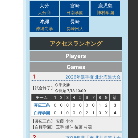
大分
宮崎
鹿児島
大分商
日南学園
神村学園
沖縄
長崎
沖縄尚学
長崎日大
アクセスランキング
Players
Games
1
2026年選手権 北北海道大会
◇準決勝
【
試合終了
】
◇開始 7/18 10:00
チーム
1
2
3
4
5
6
7
8
9
計
帯広三条
0
0
0
0
0
0
0
1
2
3
白樺学園
0
1
0
0
0
2
1
0
X
4
【帯広三条】
安藤
小池
【白樺学園】
玉手
鎌仲
後藤
村端
2
2026年選手権 北北海道大会