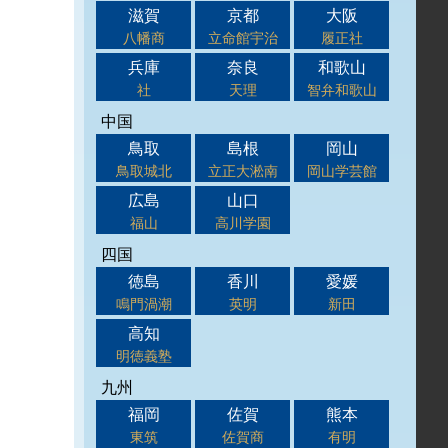
滋賀
京都
大阪
八幡商
立命館宇治
履正社
兵庫
奈良
和歌山
社
天理
智弁和歌山
中国
鳥取
島根
岡山
鳥取城北
立正大淞南
岡山学芸館
広島
山口
福山
高川学園
四国
徳島
香川
愛媛
鳴門渦潮
英明
新田
高知
明徳義塾
九州
福岡
佐賀
熊本
東筑
佐賀商
有明