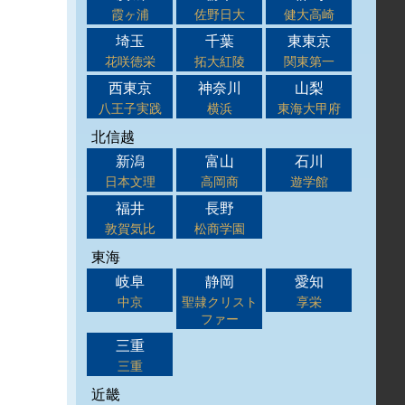
霞ヶ浦
佐野日大
健大高崎
埼玉
千葉
東東京
花咲徳栄
拓大紅陵
関東第一
西東京
神奈川
山梨
八王子実践
横浜
東海大甲府
北信越
新潟
富山
石川
日本文理
高岡商
遊学館
福井
長野
敦賀気比
松商学園
東海
岐阜
静岡
愛知
中京
聖隷クリスト
享栄
ファー
三重
三重
近畿