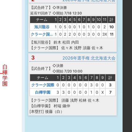
【
試合終了
】
◇準決勝
◇開始 7/18 12:30
延長11回終了
チーム
1
2
3
4
5
6
7
8
9
10
11
計
旭川龍谷
1
0
5
0
0
1
0
1
0
0
2
10
クラーク国際
1
0
2
2
0
0
0
3
0
0
3X
11
【旭川龍谷】
鈴木
松田
内田
【クラーク国際】
佐々木
浅野
須藤
佐々木
3
2026年選手権 北北海道大会
◇決勝
【
試合終了
】
◇開始 7/20 10:00
チーム
1
2
3
4
5
6
7
8
9
計
クラーク国際
0
0
0
0
0
0
3
0
0
3
白樺学園
3
3
0
0
0
0
1
0
X
7
【クラーク国際】
須藤
浅野
松林
佐々木
【白樺学園】
村端
鎌仲
[本塁打]
後藤（白）