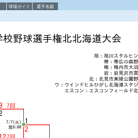
校
球場ガイド
選手名鑑