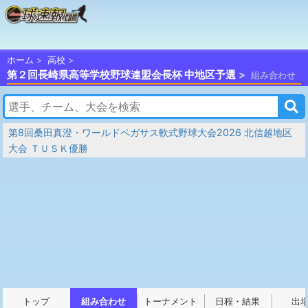
ホーム
高校
第２回長崎県高等学校野球連盟会長杯 中地区予選
組み合わせ
第8回桑田真澄・ワールドペガサス軟式野球大会2026 北信越地区
大会 ＴＵＳＫ優勝
トップ
組み合わせ
トーナメント
日程・結果
出