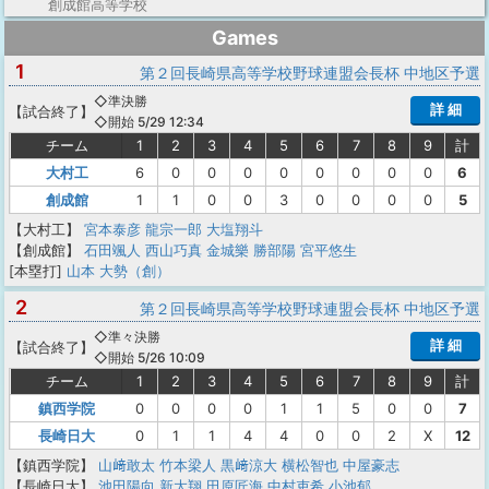
創成館高等学校
Games
1
第２回長崎県高等学校野球連盟会長杯 中地区予選
◇準決勝
詳 細
【
試合終了
】
◇開始 5/29 12:34
チーム
1
2
3
4
5
6
7
8
9
計
大村工
6
0
0
0
0
0
0
0
0
6
創成館
1
1
0
0
3
0
0
0
0
5
【大村工】
宮本泰彦
龍宗一郎
大塩翔斗
【創成館】
石田颯人
西山巧真
金城樂
勝部陽
宮平悠生
[本塁打]
山本 大勢（創）
2
第２回長崎県高等学校野球連盟会長杯 中地区予選
◇準々決勝
詳 細
【
試合終了
】
◇開始 5/26 10:09
チーム
1
2
3
4
5
6
7
8
9
計
鎮西学院
0
0
0
0
1
1
5
0
0
7
長崎日大
0
1
1
4
4
0
0
2
X
12
【鎮西学院】
山﨑敢太
竹本梁人
黒﨑涼大
横松智也
中屋豪志
【長崎日大】
池田陽向
新大翔
田原匠海
中村吏希
小池郁