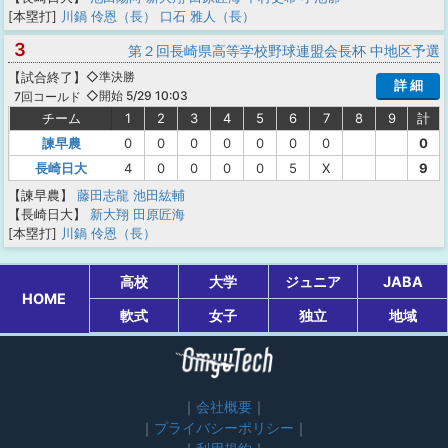
[本塁打]
川鍋 伶恩（長）
口石 雅人（長）
3
第２回長崎県高等学校野球連盟会長杯 中地区予選
【
試合終了
】
◇準決勝
詳 細
◇開始 5/29 10:03
7回コールド
チーム
1
2
3
4
5
6
7
8
9
計
諫早農
0
0
0
0
0
0
0
0
長崎日大
4
0
0
0
0
5
X
9
【諫早農】
藤田志龍
池田紘輔
【長崎日大】
新大翔
田原匠海
[本塁打]
川鍋 伶恩（長）
高校
大学
ジュニア
JABA
HOME
軟式
女子
独立
地域
会社概要
プライバシーポリシー