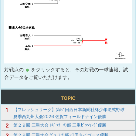
対戦点の
をクリックすると、その対戦の一球速報、試
合データをご覧いただけます。
TOPIC
1
【フレッシュリーグ】第51回西日本新聞社杯少年硬式野球
夏季西九州大会2026 佐賀フィールドナイン優勝
2
第２９回 三重大会 ﾚｷﾞｭﾗｰの部 三重ｾﾞｯﾂﾔﾝｸﾞ優勝
3
第２９回 三重大会 ｼﾞｭﾆｱの部 打田タイガース優勝