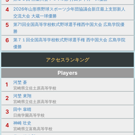
4
2026年山形県野球スポーツ少年団協議会新庄最上支部新人
交流大会 大蔵一球優勝
5
第71回全国高等学校軟式野球選手権西中国大会 広島学院優
勝
6
第７１回全国高等学校軟式野球選手権 西中国大会 広島学院
優勝
アクセスランキング
Players
河埜 蒼
1
宮崎県立佐土原高等学校
河埜 來翔
2
宮崎県立佐土原高等学校
田中 皐晴
3
日南学園高等学校
神崎 壮史
4
宮崎県立富島高等学校