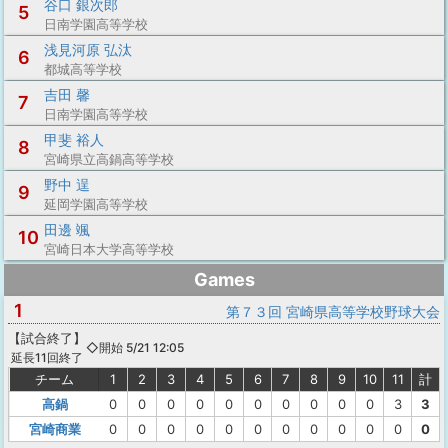
谷口 銀次郎
5
日南学園高等学校
浅見河原 弘汰
6
都城高等学校
吉田 馨
7
日南学園高等学校
甲斐 裕人
8
宮崎県立高鍋高等学校
野中 逞
9
延岡学園高等学校
田邊 颯
10
宮崎日本大学高等学校
Games
1
第７３回 宮崎県高等学校野球大会
【
試合終了
】
◇開始 5/21 12:05
延長11回終了
チーム
1
2
3
4
5
6
7
8
9
10
11
計
高鍋
0
0
0
0
0
0
0
0
0
0
3
3
宮崎商業
0
0
0
0
0
0
0
0
0
0
0
0