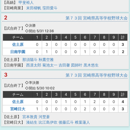
【高鍋】
甲斐裕人
【宮崎商業】
末田櫂帆
窪田愛斗
2
第７３回 宮崎県高等学校野球大会
◇決勝
【
試合終了
】
◇開始 5/31 12:36
チーム
1
2
3
4
5
6
7
8
9
計
佐土原
0
3
0
0
0
0
0
0
0
3
日南学園
0
1
0
0
0
1
0
0
0
2
【佐土原】
那須陽斗
秋鷹空雅
【日南学園】
西凛太郎
菊池太一
吉田馨
図師叶
黒木悠生
3
第７３回 宮崎県高等学校野球大会
◇準決勝
【
試合終了
】
◇開始 5/30 10:02
チーム
1
2
3
4
5
6
7
8
9
計
佐土原
0
0
0
1
0
1
2
0
0
4
宮崎日大
1
0
0
0
0
2
0
0
0
3
【佐土原】
宮本敦貴
河埜蒼
【宮崎日大】
湊結生
比江島伊吹
後藤広斗
椎葉蓮人