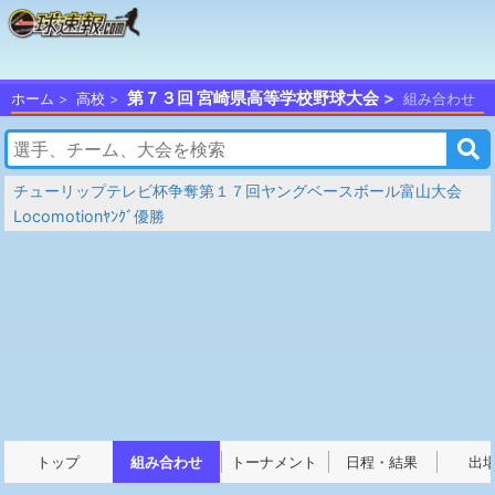
第７３回 宮崎県高等学校野球大会
ホーム
高校
組み合わせ
チューリップテレビ杯争奪第１７回ヤングベースボール富山大会
Locomotionﾔﾝｸﾞ優勝
トップ
組み合わせ
トーナメント
日程・結果
出