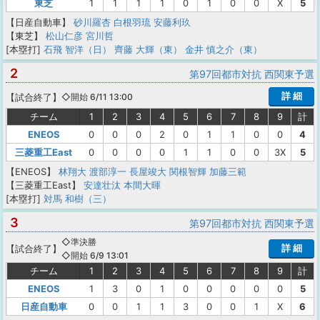
東芝
1
1
1
1
0
1
0
0
X
5
【日産自動車】
砂川羅杏
白根羽琉
安藤利玖
【東芝】
松山仁彦
宮川哲
[本塁打]
石飛 智洋（日）
齊藤 大輝（東）
金井 慎之介（東）
2
第97回都市対抗 西関東予選
詳 細
【
試合終了
】
◇開始 6/11 13:00
チーム
1
2
3
4
5
6
7
8
9
計
ENEOS
0
0
0
2
0
1
1
0
0
4
三菱重工East
0
0
0
0
1
1
0
0
3X
5
【ENEOS】
林翔大
渡部淳一
長屋竣大
関根智輝
加藤三範
【三菱重工East】
安達壮汰
本間大暉
[本塁打]
対馬 和樹（三）
3
第97回都市対抗 西関東予選
◇準決勝
詳 細
【
試合終了
】
◇開始 6/9 13:01
チーム
1
2
3
4
5
6
7
8
9
計
ENEOS
1
3
0
1
0
0
0
0
0
5
日産自動車
0
0
1
1
3
0
0
1
X
6