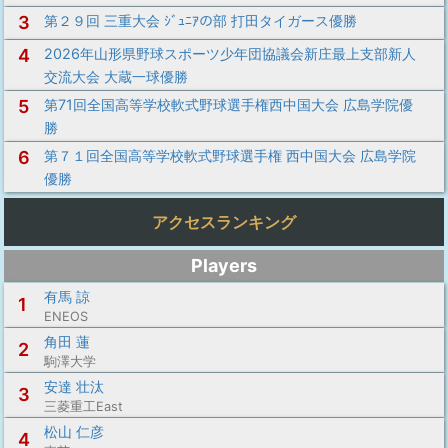
3
第２９回 三重大会 ｼﾞｭﾆｱの部 打田タイガース優勝
4
2026年山形県野球スポーツ少年団協議会新庄最上支部新人
交流大会 大蔵一球優勝
5
第71回全国高等学校軟式野球選手権西中国大会 広島学院優
勝
6
第７１回全国高等学校軟式野球選手権 西中国大会 広島学院
優勝
アクセスランキング
Players
有馬 諒
1
ENEOS
角田 蓮
2
駒澤大学
安達 壮汰
3
三菱重工East
松山 仁彦
4