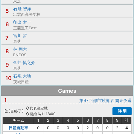
東芝
石飛 智洋
5
出雲西高等学校
印出 太一
6
三菱重工East
宮川 哲
7
東芝
林 翔大
8
ENEOS
金井 慎之介
9
東芝
石毛 大地
10
茨城日産
Games
1
第97回都市対抗 西関東予選
◇代表決定戦
詳 細
【
試合終了
】
◇開始 6/11 18:00
チーム
1
2
3
4
5
6
7
8
9
計
日産自動車
0
0
0
0
0
2
0
0
2
4