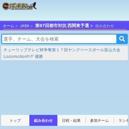
第97回都市対抗 西関東予選
ホーム
JABA
組み合わせ
チューリップテレビ杯争奪第１７回ヤングベースボール富山大会
Locomotionﾔﾝｸﾞ優勝
トップ
組み合わせ
日程・結果
参加チーム
ラン