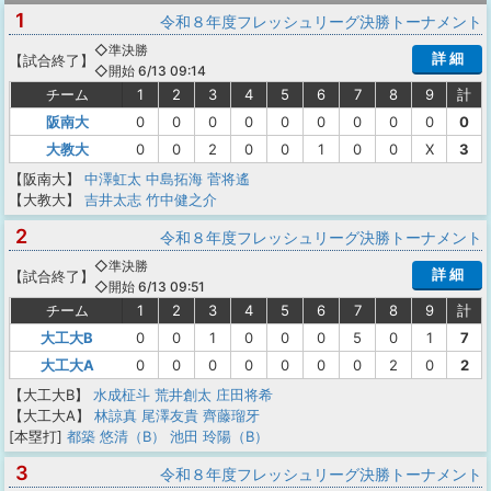
1
令和８年度フレッシュリーグ決勝トーナメント
◇準決勝
詳 細
【
試合終了
】
◇開始 6/13 09:14
チーム
1
2
3
4
5
6
7
8
9
計
阪南大
0
0
0
0
0
0
0
0
0
0
大教大
0
0
2
0
0
1
0
0
X
3
【阪南大】
中澤虹太
中島拓海
菅将遙
【大教大】
吉井太志
竹中健之介
2
令和８年度フレッシュリーグ決勝トーナメント
◇準決勝
詳 細
【
試合終了
】
◇開始 6/13 09:51
チーム
1
2
3
4
5
6
7
8
9
計
大工大B
0
0
1
0
0
0
5
0
1
7
大工大A
0
0
0
0
0
0
0
2
0
2
【大工大B】
水成柾斗
荒井創太
庄田将希
【大工大A】
林諒真
尾澤友貴
齊藤瑠牙
[本塁打]
都築 悠清（B）
池田 玲陽（B）
3
令和８年度フレッシュリーグ決勝トーナメント