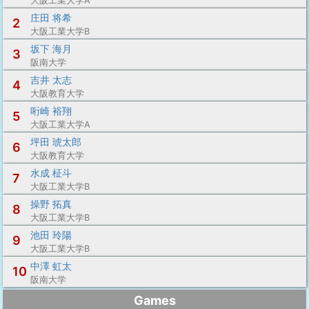
大阪工業大学A
庄田 将希
2
大阪工業大学B
坂下 海月
3
阪南大学
吉井 太志
4
大阪教育大学
哘崎 裕翔
5
大阪工業大学A
坪田 琥太郎
6
大阪教育大学
水成 柾斗
7
大阪工業大学B
操野 拓真
8
大阪工業大学B
池田 玲陽
9
大阪工業大学B
中澤 虹太
10
阪南大学
Games