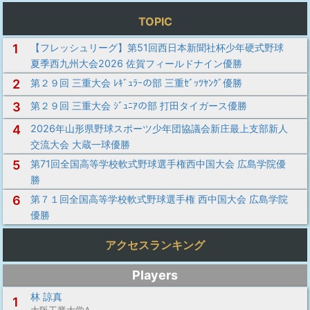
TOPIC
1
【フレッシュリーグ】第51回西日本新聞社杯少年硬式野球
夏季西九州大会2026 佐賀フィールドナイン優勝
2
第２９回 三重大会 ﾚｷﾞｭﾗｰの部 三重ｾﾞｯﾂﾔﾝｸﾞ優勝
3
第２９回 三重大会 ｼﾞｭﾆｱの部 打田タイガース優勝
4
2026年山形県野球スポーツ少年団協議会新庄最上支部新人
交流大会 大蔵一球優勝
5
第71回全国高等学校軟式野球選手権西中国大会 広島学院優
勝
6
第７１回全国高等学校軟式野球選手権 西中国大会 広島学院
優勝
アクセスランキング
Players
林 諒真
1