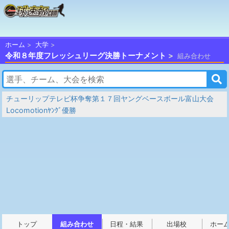
ホーム
大学
令和８年度フレッシュリーグ決勝トーナメント
組み合わせ
チューリップテレビ杯争奪第１７回ヤングベースボール富山大会
Locomotionﾔﾝｸﾞ優勝
トップ
組み合わせ
日程・結果
出場校
ホー