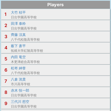
Players
大竹 桔平
1
日出学園高等学校
田澤 泰粋
2
日出学園高等学校
齊藤 涼真
3
八千代松陰高等学校
薮下 蒼平
4
拓殖大学紅陵高等学校
内田 竜空
5
木更津総合高等学校
松嵜 紳誉
6
八千代松陰高等学校
八倉 洸貴
7
市川高等学校
赤木 恒一郎
8
日出学園高等学校
三代川 想空
9
日出学園高等学校