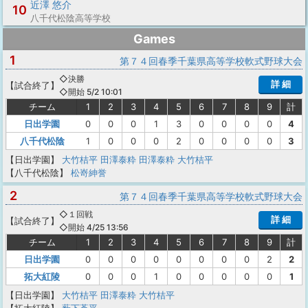
近澤 悠介
10
八千代松陰高等学校
Games
1
第７４回春季千葉県高等学校軟式野球大会
◇決勝
詳 細
【
試合終了
】
◇開始 5/2 10:01
チーム
1
2
3
4
5
6
7
8
9
計
日出学園
0
0
0
1
3
0
0
0
0
4
八千代松陰
1
0
0
0
2
0
0
0
0
3
【日出学園】
大竹桔平
田澤泰粋
田澤泰粋
大竹桔平
【八千代松陰】
松嵜紳誉
2
第７４回春季千葉県高等学校軟式野球大会
◇１回戦
詳 細
【
試合終了
】
◇開始 4/25 13:56
チーム
1
2
3
4
5
6
7
8
9
計
日出学園
0
0
0
0
0
0
0
0
2
2
拓大紅陵
0
0
0
1
0
0
0
0
0
1
【日出学園】
大竹桔平
田澤泰粋
大竹桔平
【拓大紅陵】
薮下蒼平