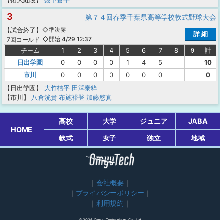
3
第７４回春季千葉県高等学校軟式野球大会
【
試合終了
】
◇準決勝
詳 細
◇開始 4/29 12:37
7回コールド
チーム
1
2
3
4
5
6
7
8
9
計
日出学園
0
0
0
0
1
4
5
10
市川
0
0
0
0
0
0
0
0
【日出学園】
大竹桔平
田澤泰粋
【市川】
八倉洸貴
布施裕登
加藤悠真
高校
大学
ジュニア
JABA
HOME
軟式
女子
独立
地域
会社概要
プライバシーポリシー
利用規約
© 2026 Omyu Technology Co.,Ltd