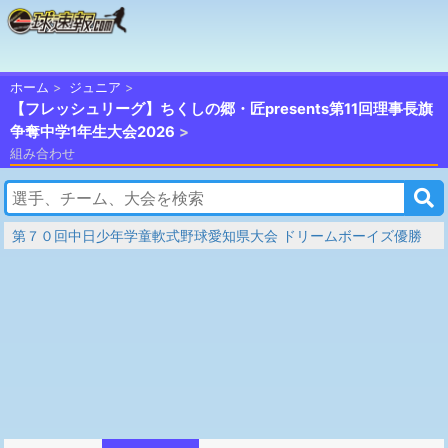
ホーム
ジュニア
【フレッシュリーグ】ちくしの郷・匠presents第11回理事長旗
争奪中学1年生大会2026
組み合わせ
第７０回中日少年学童軟式野球愛知県大会 ドリームボーイズ優勝