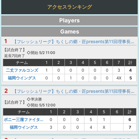
アクセスランキング
Players
Games
1
【フレッシュリーグ】ちくしの郷・匠presents第11回理事長旗争奪中学1年生大会2026
【
試合終了
】
◇開始 5/2 11:00
延長7回終了
チーム
1
2
3
4
5
6
7
計
二丈ファルコンズ
1
0
0
0
0
0
3
4
福岡ウイングス
0
0
1
0
0
0
4X
5
2
【フレッシュリーグ】ちくしの郷・匠presents第11回理事長旗争奪中学1年生大会2026
◇準決勝
【
試合終了
】
◇開始 5/5 12:00
チーム
1
2
3
4
5
6
計
ポニー三潴ファイターズ
0
0
0
5
1
6
福岡ウイングス
3
0
0
4
X
7