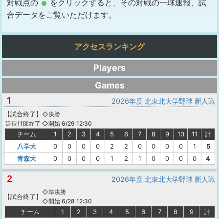
対戦点の
をクリックすると、その対戦の一球速報、試
合データをご覧いただけます。
アクセスランキング
Players
Games
1
2026年度 北東北大学野球 新人戦
【
試合終了
】
◇決勝
◇開始 6/29 12:30
延長11回終了
チーム
1
2
3
4
5
6
7
8
9
10
11
計
八学大
0
0
0
0
2
2
0
0
0
0
1
5
青森大
0
0
0
0
1
2
1
0
0
0
0
4
2
2026年度 北東北大学野球 新人戦
◇準決勝
【
試合終了
】
◇開始 6/28 12:30
チーム
1
2
3
4
5
6
7
8
9
計