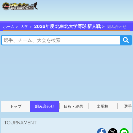
2026年度 北東北大学野球 新人戦
ホーム
大学
組み合わせ
トップ
組み合わせ
日程・結果
出場校
選手