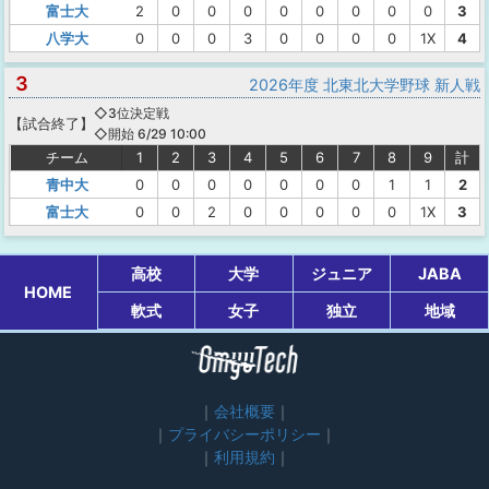
富士大
2
0
0
0
0
0
0
0
0
3
八学大
0
0
0
3
0
0
0
0
1X
4
3
2026年度 北東北大学野球 新人戦
◇3位決定戦
【
試合終了
】
◇開始 6/29 10:00
チーム
1
2
3
4
5
6
7
8
9
計
青中大
0
0
0
0
0
0
0
1
1
2
富士大
0
0
2
0
0
0
0
0
1X
3
高校
大学
ジュニア
JABA
HOME
軟式
女子
独立
地域
会社概要
プライバシーポリシー
利用規約