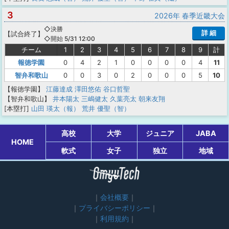
3
2026年 春季近畿大会
◇決勝
詳 細
【
試合終了
】
◇開始 5/31 12:00
チーム
1
2
3
4
5
6
7
8
9
計
報徳学園
0
4
2
1
0
0
0
0
4
11
智弁和歌山
0
0
3
0
2
0
0
0
5
10
【報徳学園】
江藤達成
澤田悠佑
谷口哲聖
【智弁和歌山】
井本陽太
三嶋健太
久葉亮太
朝来友翔
[本塁打]
山田 瑛太（報）
荒井 優聖（智）
高校
大学
ジュニア
JABA
HOME
軟式
女子
独立
地域
会社概要
プライバシーポリシー
利用規約