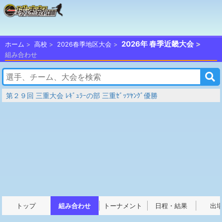
2026年 春季近畿大会
ホーム
高校
2026春季地区大会
組み合わせ
第２９回 三重大会 ﾚｷﾞｭﾗｰの部 三重ｾﾞｯﾂﾔﾝｸﾞ優勝
トップ
組み合わせ
トーナメント
日程・結果
出