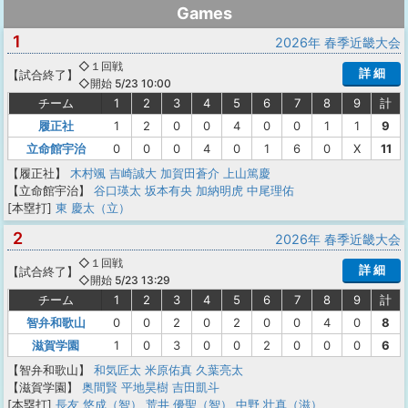
Games
1
2026年 春季近畿大会
◇１回戦
詳 細
【
試合終了
】
◇開始 5/23 10:00
チーム
1
2
3
4
5
6
7
8
9
計
履正社
1
2
0
0
4
0
0
1
1
9
立命館宇治
0
0
0
4
0
1
6
0
X
11
【履正社】
木村颯
吉崎誠大
加賀田蒼介
上山篤慶
【立命館宇治】
谷口瑛太
坂本有央
加納明虎
中尾理佑
[本塁打]
東 慶太（立）
2
2026年 春季近畿大会
◇１回戦
詳 細
【
試合終了
】
◇開始 5/23 13:29
チーム
1
2
3
4
5
6
7
8
9
計
智弁和歌山
0
0
2
0
2
0
0
4
0
8
滋賀学園
1
0
3
0
0
2
0
0
0
6
【智弁和歌山】
和気匠太
米原佑真
久葉亮太
【滋賀学園】
奥間賢
平地昊樹
吉田凱斗
[本塁打]
長友 悠成（智）
荒井 優聖（智）
中野 壮真（滋）