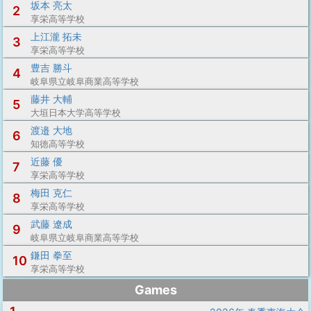
坂本 亮太
2
享栄高等学校
上江瀧 拓未
3
享栄高等学校
豊吉 勝斗
4
岐阜県立岐阜商業高等学校
藤井 大輔
5
大垣日本大学高等学校
渡邉 大地
6
知徳高等学校
近藤 優
7
享栄高等学校
梅田 克仁
8
享栄高等学校
武藤 遼成
9
岐阜県立岐阜商業高等学校
鎌田 拳至
10
享栄高等学校
Games