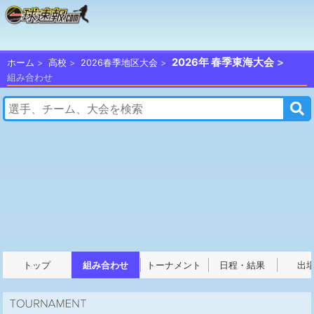
2026年 春季東海大会
ホーム
高校
2026春季地区大会
組み合わせ
トップ
組み合わせ
トーナメント
日程・結果
出