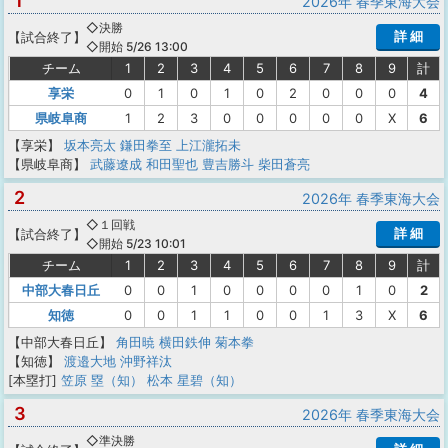
1
2026年 春季東海大会
◇決勝
詳 細
【
試合終了
】
◇開始 5/26 13:00
チーム
1
2
3
4
5
6
7
8
9
計
享栄
0
1
0
1
0
2
0
0
0
4
県岐阜商
1
2
3
0
0
0
0
0
X
6
【享栄】
坂本亮太
鎌田拳至
上江瀧拓未
【県岐阜商】
武藤遼成
和田聖也
豊吉勝斗
柴田蒼亮
2
2026年 春季東海大会
◇１回戦
詳 細
【
試合終了
】
◇開始 5/23 10:01
チーム
1
2
3
4
5
6
7
8
9
計
中部大春日丘
0
0
1
0
0
0
0
1
0
2
知徳
0
0
1
1
0
0
1
3
X
6
【中部大春日丘】
角田暁
横田鉄伸
菊本拳
【知徳】
渡邉大地
沖野祥汰
[本塁打]
笠原 塁（知）
松本 星碧（知）
3
2026年 春季東海大会
◇準決勝