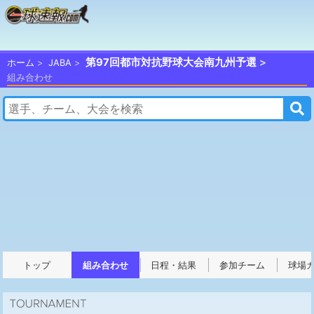
第97回都市対抗野球大会南九州予選
ホーム
JABA
組み合わせ
トップ
組み合わせ
日程・結果
参加チーム
球場