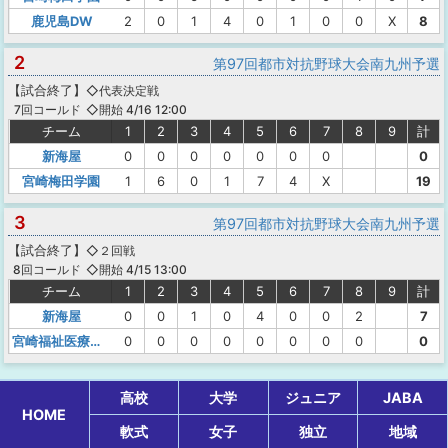
鹿児島DW
2
0
1
4
0
1
0
0
X
8
2
第97回都市対抗野球大会南九州予選
【
試合終了
】
◇代表決定戦
◇開始 4/16 12:00
7回コールド
チーム
1
2
3
4
5
6
7
8
9
計
新海屋
0
0
0
0
0
0
0
0
宮崎梅田学園
1
6
0
1
7
4
X
19
3
第97回都市対抗野球大会南九州予選
【
試合終了
】
◇２回戦
◇開始 4/15 13:00
8回コールド
チーム
1
2
3
4
5
6
7
8
9
計
新海屋
0
0
1
0
4
0
0
2
7
宮崎福祉医療カレッジ
0
0
0
0
0
0
0
0
0
高校
大学
ジュニア
JABA
HOME
軟式
女子
独立
地域