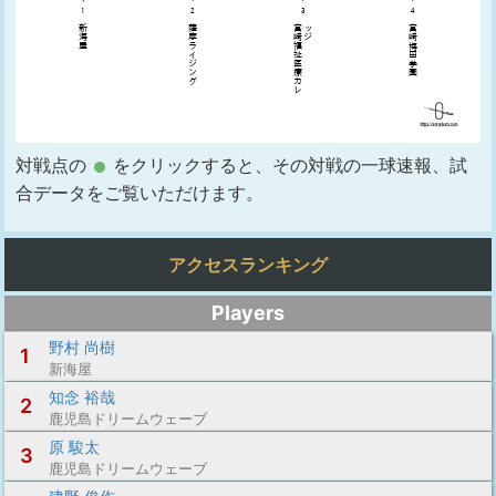
対戦点の
をクリックすると、その対戦の一球速報、試
合データをご覧いただけます。
アクセスランキング
Players
野村 尚樹
1
新海屋
知念 裕哉
2
鹿児島ドリームウェーブ
原 駿太
3
鹿児島ドリームウェーブ