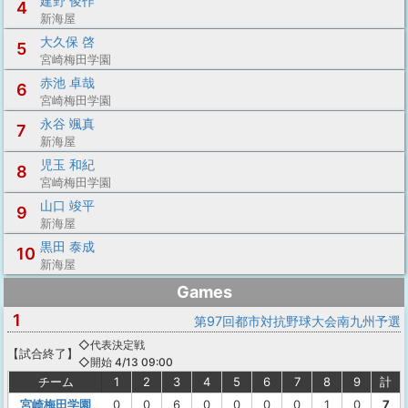
建野 俊作
4
新海屋
大久保 啓
5
宮崎梅田学園
赤池 卓哉
6
宮崎梅田学園
永谷 颯真
7
新海屋
児玉 和紀
8
宮崎梅田学園
山口 竣平
9
新海屋
黒田 泰成
10
新海屋
Games
1
第97回都市対抗野球大会南九州予選
◇代表決定戦
【
試合終了
】
◇開始 4/13 09:00
チーム
1
2
3
4
5
6
7
8
9
計
宮崎梅田学園
0
0
6
0
0
0
0
1
0
7