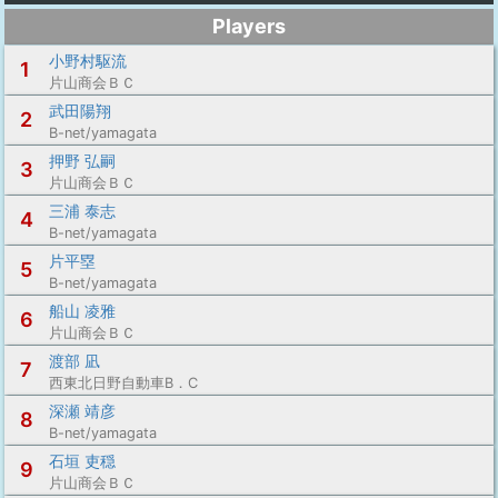
Players
小野村駆流
1
片山商会ＢＣ
武田陽翔
2
B-net/yamagata
押野 弘嗣
3
片山商会ＢＣ
三浦 泰志
4
B-net/yamagata
片平塁
5
B-net/yamagata
船山 凌雅
6
片山商会ＢＣ
渡部 凪
7
西東北日野自動車B．C
深瀬 靖彦
8
B-net/yamagata
石垣 吏穏
9
片山商会ＢＣ