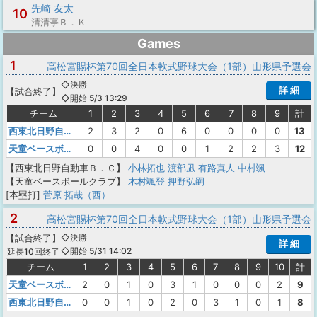
先崎 友太
10
清清亭Ｂ．Ｋ
Games
1
高松宮賜杯第70回全日本軟式野球大会（1部）山形県予選会
◇決勝
詳 細
【
試合終了
】
◇開始 5/3 13:29
チーム
1
2
3
4
5
6
7
8
9
計
西東北日野自動車Ｂ．Ｃ
2
3
2
0
6
0
0
0
0
13
天童ベースボールクラブ
0
0
4
0
0
1
2
2
3
12
【西東北日野自動車Ｂ．Ｃ】
小林拓也
渡部凪
有路真人
中村颯
【天童ベースボールクラブ】
木村颯登
押野弘嗣
[本塁打]
菅原 拓哉（西）
2
高松宮賜杯第70回全日本軟式野球大会（1部）山形県予選会
【
試合終了
】
◇決勝
詳 細
◇開始 5/31 14:02
延長10回終了
チーム
1
2
3
4
5
6
7
8
9
10
計
天童ベースボールクラブ
2
0
1
0
3
1
0
0
0
2
9
西東北日野自動車Ｂ．Ｃ
0
0
1
0
2
0
3
1
0
1
8