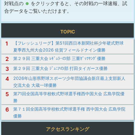
対戦点の
をクリックすると、その対戦の一球速報、試
合データをご覧いただけます。
TOPIC
1
【フレッシュリーグ】第51回西日本新聞社杯少年硬式野球
夏季西九州大会2026 佐賀フィールドナイン優勝
2
第２９回 三重大会 ﾚｷﾞｭﾗｰの部 三重ｾﾞｯﾂﾔﾝｸﾞ優勝
3
第２９回 三重大会 ｼﾞｭﾆｱの部 打田タイガース優勝
4
2026年山形県野球スポーツ少年団協議会新庄最上支部新人
交流大会 大蔵一球優勝
5
第71回全国高等学校軟式野球選手権西中国大会 広島学院優
勝
6
第７１回全国高等学校軟式野球選手権 西中国大会 広島学院
優勝
アクセスランキング