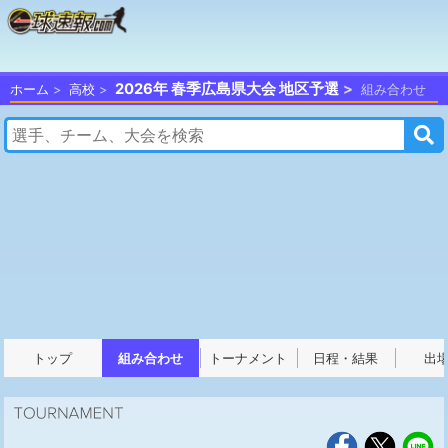
2026年 春季広島県大会 地区予選
ホーム
高校
組み合わせ
トップ
組み合わせ
トーナメント
日程・結果
出