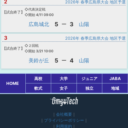
2
2026年 春季広島県大会 地区予選
◇代表決定戦
【
試合終了
】
◇開始 4/11 09:00
5
3
広島城北
ー
山陽
3
2026年 春季広島県大会 地区予選
◇２回戦
【
試合終了
】
◇開始 3/21 10:00
5
4
美鈴が丘
ー
山陽
高校
大学
ジュニア
JABA
HOME
軟式
女子
独立
地域
会社概要
プライバシーポリシー
利用規約