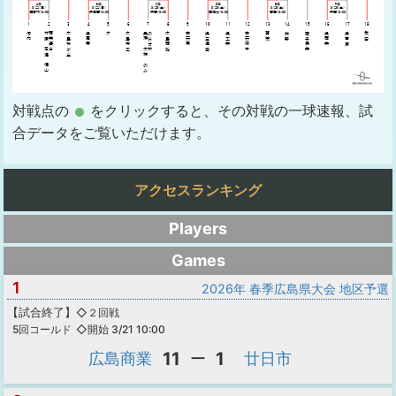
対戦点の
をクリックすると、その対戦の一球速報、試
合データをご覧いただけます。
アクセスランキング
Players
Games
1
2026年 春季広島県大会 地区予選
【
試合終了
】
◇２回戦
◇開始 3/21 10:00
5回コールド
11
1
広島商業
ー
廿日市