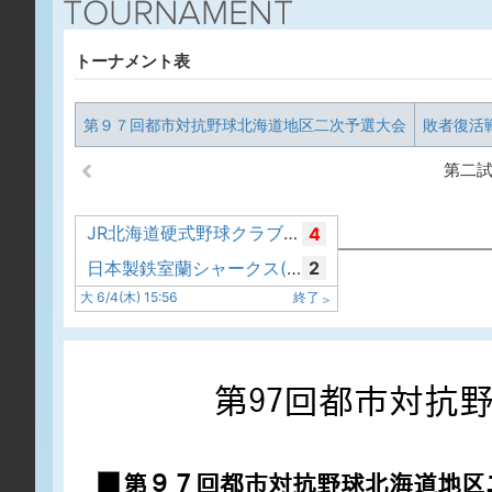
トーナメント表
第９７回都市対抗野球北海道地区二次予選大会
敗者復活
第二
JR北海道硬式野球クラブ(北海道)
4
日本製鉄室蘭シャークス(北海道)
2
大 6/4(木) 15:56
終了