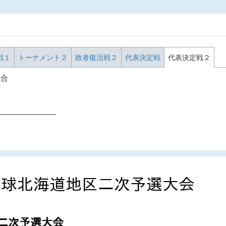
戦１
トーナメント２
敗者復活戦２
代表決定戦
代表決定戦２
試合