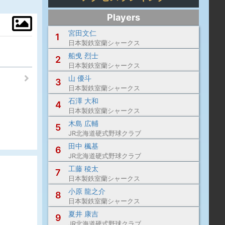
Players
宮田文仁
1
日本製鉄室蘭シャークス
船曵 烈士
2
日本製鉄室蘭シャークス
山 優斗
3
日本製鉄室蘭シャークス
石澤 大和
4
日本製鉄室蘭シャークス
木島 広輔
5
JR北海道硬式野球クラブ
田中 楓基
6
JR北海道硬式野球クラブ
工藤 稜太
7
日本製鉄室蘭シャークス
小原 龍之介
8
日本製鉄室蘭シャークス
夏井 康吉
9
JR北海道硬式野球クラブ