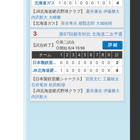
北海道ガス
1
0
0
1
0
0
0
1
0
1
4
【JR北海道硬式野球クラブ】
夏井康吉
伊藤勝大
内沢航大
大崎黎
【北海道ガス】
長谷隼兵
畑賢志郎
大城祐樹
3
第97回都市対抗 北海道二次予選
◇第二試合
詳 細
【
試合終了
】
◇開始 6/4 15:56
チーム
1
2
3
4
5
6
7
8
9
計
日本製鉄室蘭シャークス
0
0
0
2
0
0
0
0
0
2
JR北海道硬式野球クラブ
1
3
0
0
0
0
0
0
X
4
【日本製鉄室蘭シャークス】
宮田文仁
工藤稜太
石井竜弥
松田航瑠
【JR北海道硬式野球クラブ】
夏井康吉
伊藤勝大
内沢航大