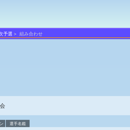
次予選
組み合わせ
会
ン
選手名鑑