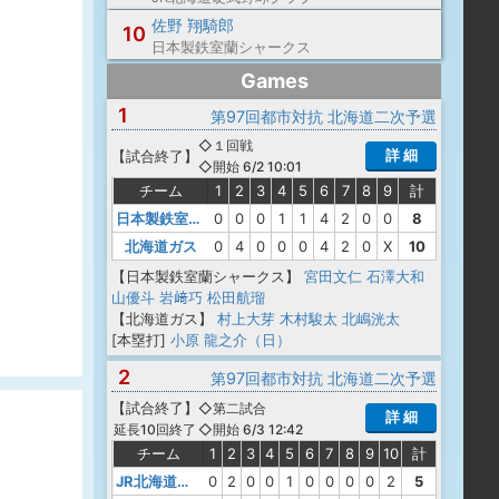
佐野 翔騎郎
10
日本製鉄室蘭シャークス
Games
1
第97回都市対抗 北海道二次予選
◇１回戦
詳 細
【
試合終了
】
◇開始 6/2 10:01
チーム
1
2
3
4
5
6
7
8
9
計
日本製鉄室蘭シャークス
0
0
0
1
1
4
2
0
0
8
北海道ガス
0
4
0
0
0
4
2
0
X
10
【日本製鉄室蘭シャークス】
宮田文仁
石澤大和
山優斗
岩﨑巧
松田航瑠
【北海道ガス】
村上大芽
木村駿太
北嶋洸太
[本塁打]
小原 龍之介（日）
2
第97回都市対抗 北海道二次予選
【
試合終了
】
◇第二試合
詳 細
◇開始 6/3 12:42
延長10回終了
チーム
1
2
3
4
5
6
7
8
9
10
計
JR北海道硬式野球クラブ
0
2
0
0
1
0
0
0
0
2
5