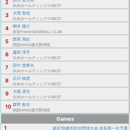
2
SUNホールディングスWEST
大西 智也
3
SUNホールディングスWEST
桐木 陽介
4
奈良Friend BASEBALL CLUB
西尾 篤紀
5
関西HANG硬式野球団
藤田 淳平
6
SUNホールディングスWEST
田中 悠希矢
7
SUNホールディングスWEST
石川 槙貴
8
SUNホールディングスWEST
大槻 虎生
9
SUNホールディングスWEST
森野 創太
10
関西HANG硬式野球団
Games
1
第97回都市対抗野球大会 奈良県一次予選