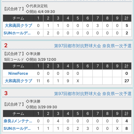
◇代表決定戦
【
試合終了
】
◇開始 4/4 09:30
チーム
1
2
3
4
5
6
7
8
9
計
大和高田クラブ
0
1
1
0
0
0
3
0
0
5
SUNホールディングスWEST
0
2
0
0
0
0
0
0
0
2
2
第97回都市対抗野球大会 奈良県一次予選
【
試合終了
】
◇準決勝
◇開始 3/29 12:00
5回コールド
チーム
1
2
3
4
5
6
7
8
9
計
NineForce
0
0
0
0
0
0
大和高田クラブ
11
6
1
9
X
27
3
第97回都市対抗野球大会 奈良県一次予選
◇準決勝
【
試合終了
】
◇開始 3/29 09:30
チーム
1
2
3
4
5
6
7
8
9
計
奈良Jメンテナンス野球クラブ
0
0
4
0
0
0
0
0
0
4
SUNホールディングスWEST
1
1
1
0
2
3
0
0
X
8