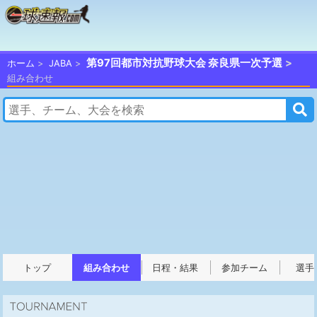
第97回都市対抗野球大会 奈良県一次予選
ホーム
JABA
組み合わせ
トップ
組み合わせ
日程・結果
参加チーム
選手