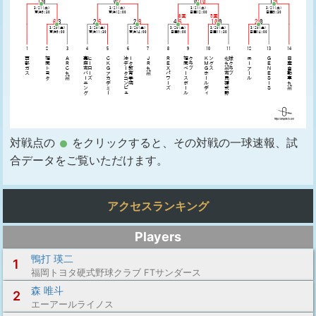
対戦点の
をクリックすると、その対戦の一球速報、試
合データをご覧いただけます。
アクセスランキング
Players
鴨打 瑛二
1
福岡トヨタ硬式野球クラブ FTサンダース
森 唯斗
2
エーアールライノス