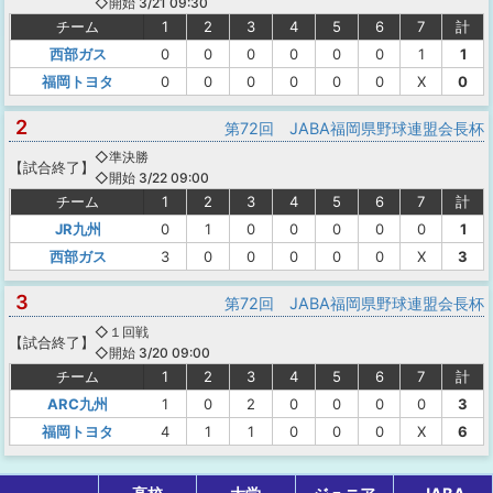
◇開始 3/21 09:30
チーム
1
2
3
4
5
6
7
計
西部ガス
0
0
0
0
0
0
1
1
福岡トヨタ
0
0
0
0
0
0
X
0
2
第72回 JABA福岡県野球連盟会長杯
◇準決勝
【
試合終了
】
◇開始 3/22 09:00
チーム
1
2
3
4
5
6
7
計
JR九州
0
1
0
0
0
0
0
1
西部ガス
3
0
0
0
0
0
X
3
3
第72回 JABA福岡県野球連盟会長杯
◇１回戦
【
試合終了
】
◇開始 3/20 09:00
チーム
1
2
3
4
5
6
7
計
ARC九州
1
0
2
0
0
0
0
3
福岡トヨタ
4
1
1
0
0
0
X
6