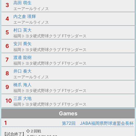
高田 萌生
3
エーアールライノス
内之倉 瑛輝
4
エーアールライノス
村口 英大
5
福岡トヨタ硬式野球クラブ FTサンダース
安川 喬矢
6
福岡トヨタ硬式野球クラブ FTサンダース
渡邊 龍樹
7
福岡トヨタ硬式野球クラブ FTサンダース
井口 奏大
8
エーアールライノス
橋爪 海人
9
福岡トヨタ硬式野球クラブ FTサンダース
三原 大地
10
福岡トヨタ硬式野球クラブ FTサンダース
Games
1
第72回 JABA福岡県野球連盟会長杯
◇２回戦
【
試合終了
】