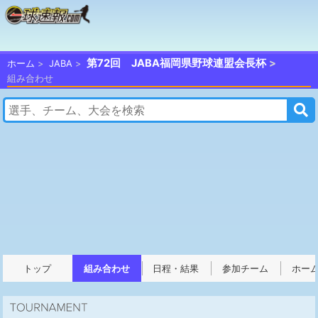
第72回 JABA福岡県野球連盟会長杯
ホーム
JABA
組み合わせ
トップ
組み合わせ
日程・結果
参加チーム
ホー