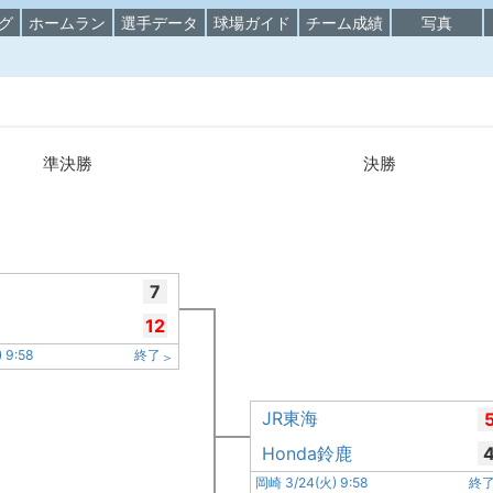
グ
ホームラン
選手データ
球場ガイド
チーム成績
写真
準決勝
決勝
7
12
 9:58
終了
JR東海
Honda鈴鹿
岡崎 3/24(火) 9:58
終