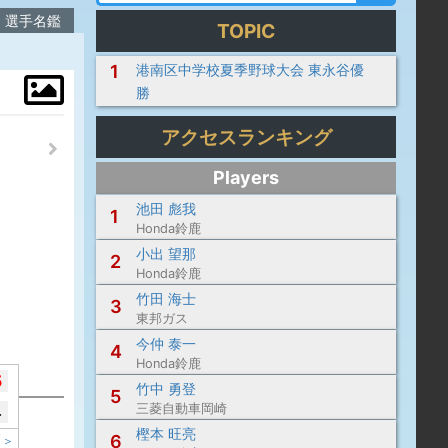
選手名鑑
TOPIC
1
港南区中学校夏季野球大会 東永谷優
勝
アクセスランキング
Players
池田 彪我
1
Honda鈴鹿
小出 望那
2
Honda鈴鹿
竹田 海士
3
東邦ガス
今仲 泰一
4
Honda鈴鹿
5
竹中 勇登
5
三菱自動車岡崎
4
樫本 旺亮
6
了