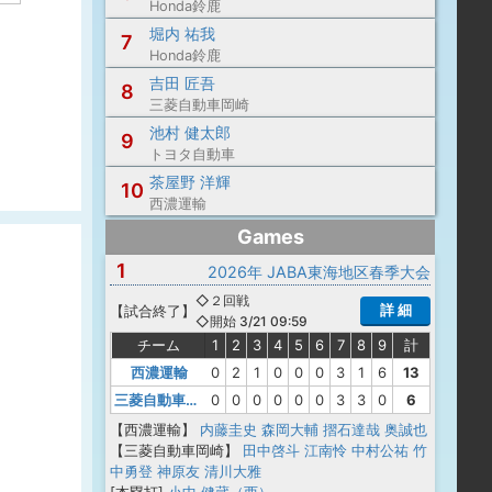
Honda鈴鹿
堀内 祐我
7
Honda鈴鹿
吉田 匠吾
8
三菱自動車岡崎
池村 健太郎
9
トヨタ自動車
茶屋野 洋輝
10
西濃運輸
Games
1
2026年 JABA東海地区春季大会
◇２回戦
詳 細
【
試合終了
】
◇開始 3/21 09:59
チーム
1
2
3
4
5
6
7
8
9
計
西濃運輸
0
2
1
0
0
0
3
1
6
13
三菱自動車岡崎
0
0
0
0
0
0
3
3
0
6
【西濃運輸】
内藤圭史
森岡大輔
摺石達哉
奥誠也
【三菱自動車岡崎】
田中啓斗
江南怜
中村公祐
竹
中勇登
神原友
清川大雅