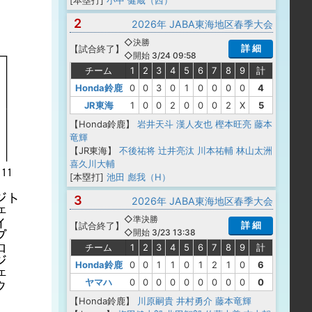
[本塁打]
小中 健蔵（西）
2
2026年 JABA東海地区春季大会
◇決勝
詳 細
【
試合終了
】
◇開始 3/24 09:58
チーム
1
2
3
4
5
6
7
8
9
計
Honda鈴鹿
0
0
3
0
1
0
0
0
0
4
JR東海
1
0
0
2
0
0
0
2
X
5
【Honda鈴鹿】
岩井天斗
漢人友也
樫本旺亮
藤本
竜輝
【JR東海】
不後祐将
辻井亮汰
川本祐輔
林山太洲
喜久川大輔
[本塁打]
池田 彪我（H）
3
2026年 JABA東海地区春季大会
◇準決勝
詳 細
【
試合終了
】
◇開始 3/23 13:38
チーム
1
2
3
4
5
6
7
8
9
計
Honda鈴鹿
0
0
1
1
0
1
2
1
0
6
ヤマハ
0
0
0
0
0
0
0
0
0
0
【Honda鈴鹿】
川原嗣貴
井村勇介
藤本竜輝