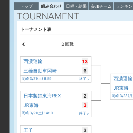
トップ
組み合わせ
日程・結果
参加チーム
ランキン
トーナメント表
２回戦
西濃運輸
13
三菱自動車岡崎
6
西濃運輸
岡崎 3/21(土) 9:59
終了
JR東海
日本製鉄東海REX
2
岡崎 3/23(月)
JR東海
3
岡崎 3/21(土) 14:10
終了
王子
3