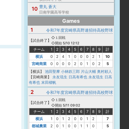
豊丸 蒼大
10
日南学園高等学校
Games
1
令和7年度宮崎県高野連招待高校野球
◇１回戦
【
試合終了
】
◇開始 5/10 12:12
チーム
1
2
3
4
5
6
7
8
9
計
横浜
0
2
4
1
0
0
0
2
1
10
宮崎商業
0
0
0
0
2
0
1
0
2
5
【横浜】
池田聖摩
小林鉄三郎
片山大輔
奥村頼人
【宮崎商業】
永友琉生
日高有希也
永友琉生
日高
有希也
末田櫂帆
2
令和7年度宮崎県高野連招待高校野球
◇１回戦
【
試合終了
】
◇開始 5/11 09:02
チーム
1
2
3
4
5
6
7
8
9
計
横浜
1
0
1
2
0
0
1
2
7
都城農業
2
0
1
0
0
1
1
0
5