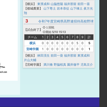
【横浜】
東濱成和
山脇悠陽
福井那留
前田一葵
【都城農業】
山下尊土
岩本恭征
山下棟土
眞方光
翔
3
令和7年度宮崎県高野連招待高校野球
◇１回戦
【
試合終了
】
◇開始 5/10 15:13
チーム
1
2
3
4
5
6
7
8
9
計
横浜
0
0
0
0
0
0
0
5
0
5
宮崎学園
1
0
0
0
0
0
0
0
0
1
【横浜】
林田滉生
前田一葵
福井那留
東濱成和
片山大輔
【宮崎学園】
満川脩
野脇桜真
園井徹平
児島京介