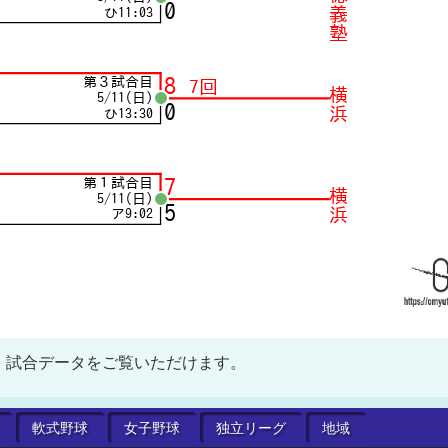
、試合データをご覧いただけます。
軟式
野球
女子
野球
独立
リーグ
地域