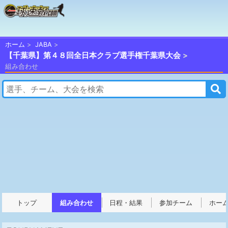
ホーム
JABA
【千葉県】第４８回全日本クラブ選手権千葉県大会
組み合わせ
トップ
組み合わせ
日程・結果
参加チーム
ホー