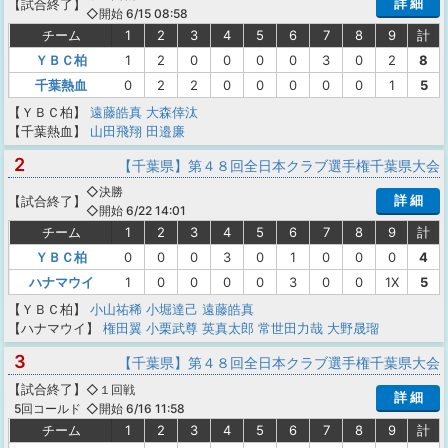
詳 細
【
試合終了
】
◇開始 6/15 08:58
チーム
1
2
3
4
5
6
7
8
9
計
ＹＢＣ柏
1
2
0
0
0
0
3
0
2
8
千葉熱血
0
2
2
0
0
0
0
0
1
5
【ＹＢＣ柏】
遠藤皓真
大森倖汰
【千葉熱血】
山田飛翔
田邉廉
2
【千葉県】第４８回全日本クラブ選手権千葉県大会
◇決勝
詳 細
【
試合終了
】
◇開始 6/22 14:01
チーム
1
2
3
4
5
6
7
8
9
計
ＹＢＣ柏
0
0
0
3
0
1
0
0
0
4
ハナマウイ
1
0
0
0
0
3
0
0
1X
5
【ＹＢＣ柏】
小山祐稀
小堀達己
遠藤皓真
【ハナマウイ】
権田翼
小栗武尊
英真太郎
常世田力哉
大野晟瑠
3
【千葉県】第４８回全日本クラブ選手権千葉県大会
【
試合終了
】
◇１回戦
詳 細
◇開始 6/16 11:58
5回コールド
チーム
1
2
3
4
5
6
7
8
9
計