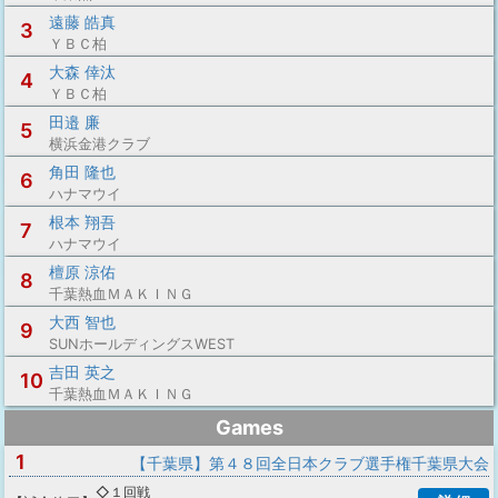
遠藤 皓真
3
ＹＢＣ柏
大森 倖汰
4
ＹＢＣ柏
田邉 廉
5
横浜金港クラブ
角田 隆也
6
ハナマウイ
根本 翔吾
7
ハナマウイ
檀原 涼佑
8
千葉熱血ＭＡＫＩＮＧ
大西 智也
9
SUNホールディングスWEST
吉田 英之
10
千葉熱血ＭＡＫＩＮＧ
Games
1
【千葉県】第４８回全日本クラブ選手権千葉県大会
◇１回戦