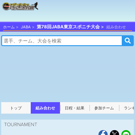
第78回JABA東京スポニチ大会
ホーム
JABA
組み合わせ
トップ
組み合わせ
日程・結果
参加チーム
ラン