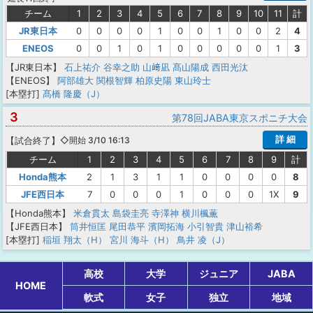
チーム
1
2
3
4
5
6
7
8
9
10
11
計
JR東日本
0
0
0
0
1
0
0
1
0
0
2
4
ENEOS
0
0
1
0
1
0
0
0
0
0
1
3
【JR東日本】
石上祐介
谷幸之助
山﨑凪
髙山陽成
西田光汰
【ENEOS】
阿部雄大
関根智輝
柏原史陽
東山玲士
[本塁打]
髙橋 隆慶（J）
3
第78回JABA東京スポニチ大会
詳 細
【
試合終了
】
◇開始 3/10 16:13
チーム
1
2
3
4
5
6
7
8
9
計
Honda熊本
2
1
3
1
1
0
0
0
0
8
JFE西日本
7
0
0
0
1
0
0
0
1X
9
【Honda熊本】
米倉貫太
島袋圭亮
寺澤神
横川楓薫
【JFE西日本】
筒井恒匡
尾田恭平
濱岡拓海
小引智貴
津山裕希
[本塁打]
稲垣 翔太（H）
宮川 海斗（H）
鳥井 凌（J）
高校
大学
ジュニア
JABA
HOME
軟式
女子
独立
地域