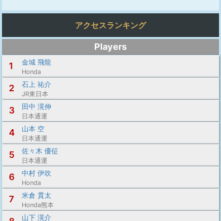
アクセスランキング
Players
金城 飛龍
1
Honda
石上 祐介
2
JR東日本
田中 滉伸
3
日本通運
山本 空
4
日本通運
佐々木 優征
5
日本通運
中村 伊吹
6
Honda
米倉 貫太
7
Honda熊本
山下 滉介