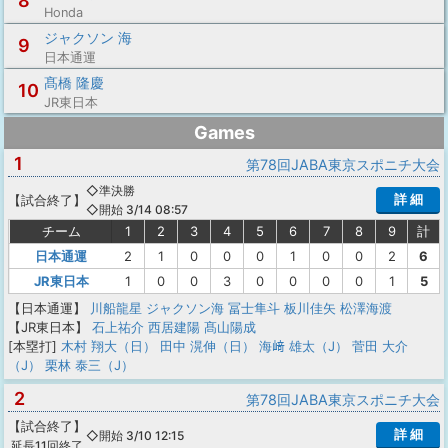
8
Honda
ジャクソン 海
9
日本通運
髙橋 隆慶
10
JR東日本
Games
1
第78回JABA東京スポニチ大会
◇準決勝
詳 細
【
試合終了
】
◇開始 3/14 08:57
チーム
1
2
3
4
5
6
7
8
9
計
日本通運
2
1
0
0
0
1
0
0
2
6
JR東日本
1
0
0
3
0
0
0
0
1
5
【日本通運】
川船龍星
ジャクソン海
冨士隼斗
板川佳矢
松澤海渡
【JR東日本】
石上祐介
西居建陽
髙山陽成
[本塁打]
木村 翔大（日）
田中 滉伸（日）
海﨑 雄太（J）
菅田 大介
（J）
栗林 泰三（J）
2
第78回JABA東京スポニチ大会
【
試合終了
】
詳 細
◇開始 3/10 12:15
延長11回終了