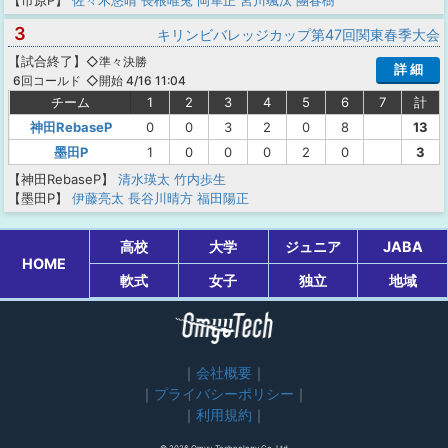
【市原P】
佐々木悠晴
長根唯兎
岡隼正
宮川颯汰
團春樹
3
キリンビバレッジカップ第47回関東春季大会
【
試合終了
】
◇準々決勝
詳 細
◇開始 4/16 11:04
6回コールド
チーム
1
2
3
4
5
6
7
計
神田RebaseP
0
0
3
2
0
8
13
墨田P
1
0
0
0
2
0
3
【神田RebaseP】
清水瑛太
竹内歩生
【墨田P】
伊藤亮太
長谷川晴方
福田陽正
高校
大学
ジュニア
JABA
HOME
軟式
女子
独立
地域
会社概要
プライバシーポリシー
利用規約
© 2026 Omyu Technology Co.,Ltd