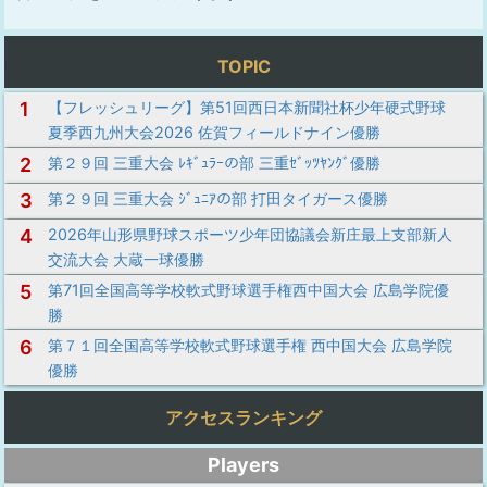
TOPIC
1
【フレッシュリーグ】第51回西日本新聞社杯少年硬式野球
夏季西九州大会2026 佐賀フィールドナイン優勝
2
第２９回 三重大会 ﾚｷﾞｭﾗｰの部 三重ｾﾞｯﾂﾔﾝｸﾞ優勝
3
第２９回 三重大会 ｼﾞｭﾆｱの部 打田タイガース優勝
4
2026年山形県野球スポーツ少年団協議会新庄最上支部新人
交流大会 大蔵一球優勝
5
第71回全国高等学校軟式野球選手権西中国大会 広島学院優
勝
6
第７１回全国高等学校軟式野球選手権 西中国大会 広島学院
優勝
アクセスランキング
Players