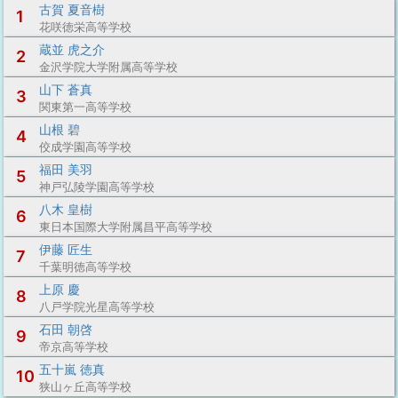
古賀 夏音樹
1
花咲徳栄高等学校
蔵並 虎之介
2
金沢学院大学附属高等学校
山下 蒼真
3
関東第一高等学校
山根 碧
4
佼成学園高等学校
福田 美羽
5
神戸弘陵学園高等学校
八木 皇樹
6
東日本国際大学附属昌平高等学校
伊藤 匠生
7
千葉明徳高等学校
上原 慶
8
八戸学院光星高等学校
石田 朝啓
9
帝京高等学校
五十嵐 徳真
10
狭山ヶ丘高等学校