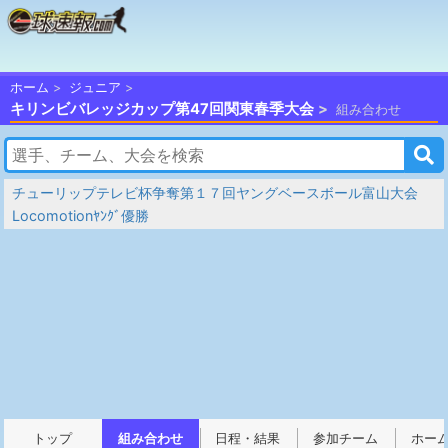
ホーム
ジュニア
キリンビバレッジカップ第47回関東春季大会
組み合わせ
チューリップテレビ杯争奪第１７回ヤングベースボール富山大会
Locomotionﾔﾝｸﾞ優勝
トップ
組み合わせ
日程・結果
参加チーム
ホー