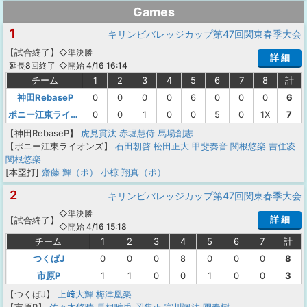
Games
1
キリンビバレッジカップ第47回関東春季大会
【
試合終了
】
◇準決勝
詳 細
◇開始 4/16 16:14
延長8回終了
チーム
1
2
3
4
5
6
7
8
計
神田RebaseP
0
0
0
0
6
0
0
0
6
ポニー江東ライオンズ
0
0
1
0
0
5
0
1X
7
【神田RebaseP】
虎見貫汰
赤堀慧侍
馬場創志
【ポニー江東ライオンズ】
石田朝啓
松田正大
甲斐奏音
関根悠楽
吉住凌
関根悠楽
[本塁打]
齋藤 輝（ポ）
小椋 翔真（ポ）
2
キリンビバレッジカップ第47回関東春季大会
◇準決勝
詳 細
【
試合終了
】
◇開始 4/16 15:18
チーム
1
2
3
4
5
6
7
計
つくばJ
0
0
0
8
0
0
0
8
市原P
1
1
0
0
1
0
0
3
【つくばJ】
上﨑大輝
梅津凰楽