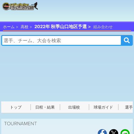
2022年 秋季山口地区予選
ホーム
高校
組み合わせ
トップ
日程・結果
出場校
球場ガイド
選手