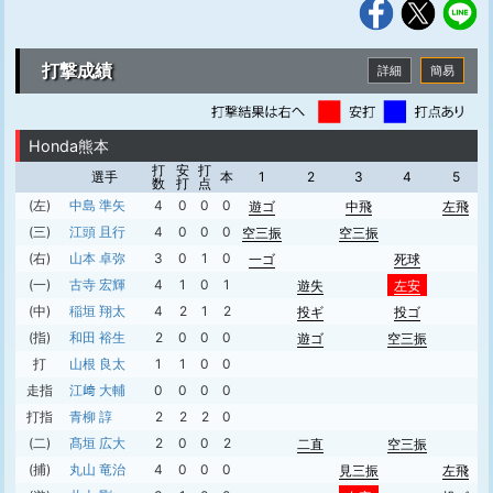
打撃成績
詳細
簡易
Honda熊本
打
安
打
選手
本
1
2
3
4
5
数
打
点
(左)
中島 準矢
4
0
0
0
遊ゴ
中飛
左飛
(三)
江頭 且行
4
0
0
0
空三振
空三振
(右)
山本 卓弥
3
0
1
0
一ゴ
死球
(一)
古寺 宏輝
4
1
0
1
遊失
左安
(中)
稲垣 翔太
4
2
1
2
投ギ
投ゴ
(指)
和田 裕生
2
0
0
0
遊ゴ
空三振
打
山根 良太
1
1
0
0
走指
江﨑 大輔
0
0
0
0
打指
青柳 諄
2
2
2
0
(二)
髙垣 広大
2
0
0
2
二直
空三振
(捕)
丸山 竜治
4
0
0
0
見三振
左飛