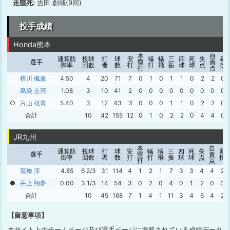
走塁死:
吉田 創哉(9回)
投手成績
Honda熊本
本
自
通算防
投球
打
球
安
犠
犠
三
四
死
失
暴
選手
塁
責
御率
回数
者
数
打
打
飛
振
球
球
点
投
打
点
横川 楓薫
4.50
4
20
71
7
0
1
0
1
1
0
2
2
0
島袋 圭亮
1.08
3
10
41
2
0
0
0
0
0
0
0
0
0
○
片山 雄貴
5.40
3
12
43
3
0
0
0
1
1
0
2
2
0
合計
10
42
155
12
0
1
0
2
2
0
4
4
0
JR九州
本
自
通算防
投球
打
球
安
犠
犠
三
四
死
失
暴
選手
塁
責
御率
回数
者
数
打
打
飛
振
球
球
点
投
打
点
鷲﨑 淳
4.85
6 2/3
31
114
4
1
2
1
7
3
3
4
4
2
●
井上 翔夢
0.00
3 1/3
14
54
3
0
2
0
4
0
1
2
0
0
合計
10
45
168
7
1
4
1
11
3
4
6
4
2
【留意事項】
本サイト上のチームページ及び選手ページに掲載されている成績データ