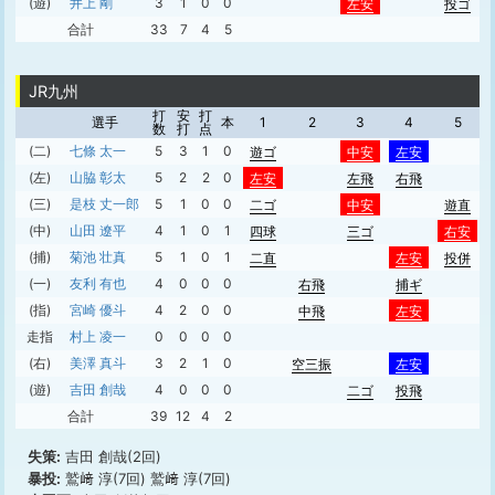
(遊)
井上 剛
3
1
0
0
左安
投ゴ
合計
33
7
4
5
JR九州
打
安
打
選手
本
1
2
3
4
5
数
打
点
(二)
七條 太一
5
3
1
0
遊ゴ
中安
左安
(左)
山脇 彰太
5
2
2
0
左安
左飛
右飛
(三)
是枝 丈一郎
5
1
0
0
二ゴ
中安
遊直
(中)
山田 遼平
4
1
0
1
四球
三ゴ
右安
(捕)
菊池 壮真
5
1
0
1
二直
左安
投併
(一)
友利 有也
4
0
0
0
右飛
捕ギ
(指)
宮崎 優斗
4
2
0
0
中飛
左安
走指
村上 凌一
0
0
0
0
(右)
美澤 真斗
3
2
1
0
空三振
左安
(遊)
吉田 創哉
4
0
0
0
二ゴ
投飛
合計
39
12
4
2
失策:
吉田 創哉(2回)
暴投:
鷲﨑 淳(7回) 鷲﨑 淳(7回)