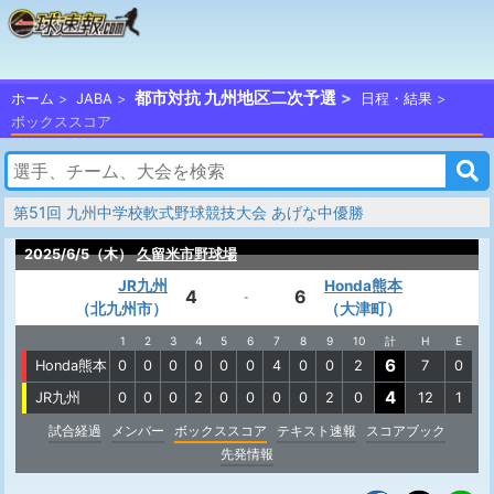
都市対抗 九州地区二次予選
ホーム
JABA
日程・結果
ボックススコア
第51回 九州中学校軟式野球競技大会 あげな中優勝
2025/6/5（木）
久留米市野球場
JR九州
Honda熊本
4
6
-
（北九州市）
（大津町）
1
2
3
4
5
6
7
8
9
10
計
H
E
6
Honda熊本
0
0
0
0
0
0
4
0
0
2
7
0
4
JR九州
0
0
0
2
0
0
0
0
2
0
12
1
試合経過
メンバー
ボックススコア
テキスト速報
スコアブック
先発情報