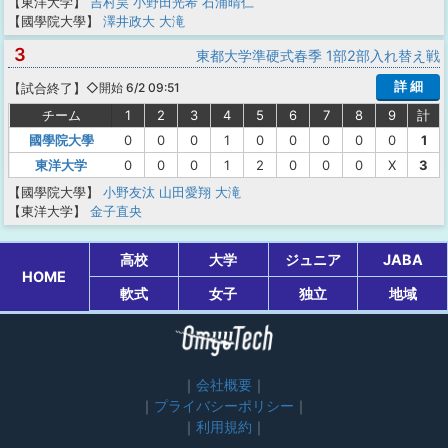
【東洋大学】
吉村昊
小野田光希
石浦晴仁
【國學院大學】
澤井政大
大滝
3
東都大学準硬式春季 1部2部入れ替え戦
詳 細
【
試合終了
】
◇開始 6/2 09:51
チーム
1
2
3
4
5
6
7
8
9
計
國學院大學
0
0
0
1
0
0
0
0
0
1
東洋大学
0
0
0
1
2
0
0
0
X
3
【國學院大學】
小野友汰
山田愛翔
大滝
【東洋大学】
金子直央
高校
大学
ジュニア
JABA
HOME
軟式
女子
独立
地域
会社概要
プライバシーポリシー
利用規約