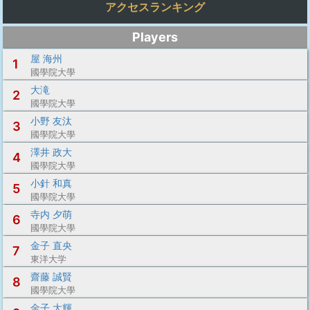
アクセスランキング
Players
屋 海州
1
國學院大學
大滝
2
國學院大學
小野 友汰
3
國學院大學
澤井 政大
4
國學院大學
小針 和真
5
國學院大學
寺内 夕萌
6
國學院大學
金子 直央
7
東洋大学
齋藤 誠賢
8
國學院大學
金子 大輝