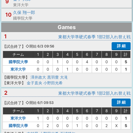
9
東洋大学
久保 翔一郎
10
國學院大學
Games
1
東都大学準硬式春季 1部2部入れ替え戦
詳 細
【
試合終了
】
◇開始 6/3 09:56
チーム
1
2
3
4
5
6
7
8
9
計
國學院大學
0
0
1
0
0
4
0
0
0
5
東洋大学
0
0
0
1
0
0
0
0
0
1
【國學院大學】
澤井政大
黒羽豊
大滝
【東洋大学】
金子直央
小野田光希
2
東都大学準硬式春季 1部2部入れ替え戦
詳 細
【
試合終了
】
◇開始 6/1 09:53
チーム
1
2
3
4
5
6
7
8
9
計
東洋大学
1
0
0
0
0
0
0
0
0
1
國學院大學
0
2
0
0
1
0
0
2
X
5