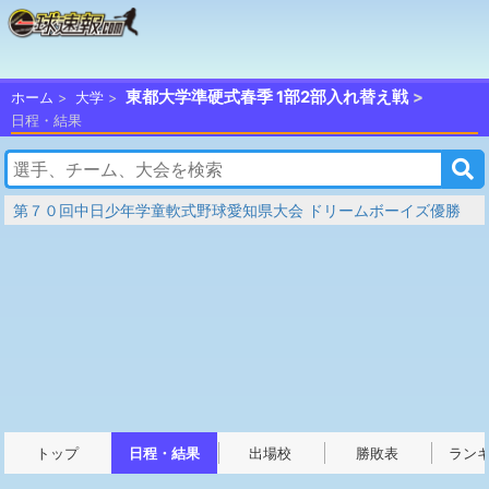
東都大学準硬式春季 1部2部入れ替え戦
ホーム
大学
日程・結果
第７０回中日少年学童軟式野球愛知県大会 ドリームボーイズ優勝
トップ
日程・結果
出場校
勝敗表
ラン