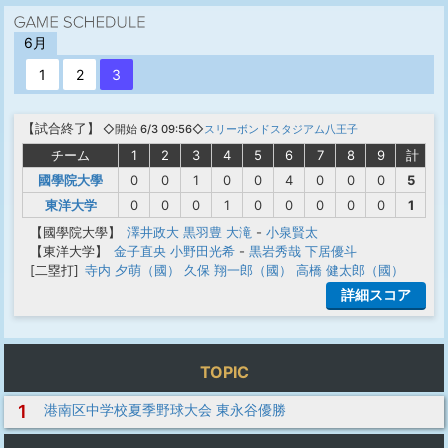
6月
1
2
3
【
試合終了
】
◇開始 6/3 09:56◇
スリーボンドスタジアム八王子
チーム
1
2
3
4
5
6
7
8
9
計
國學院大學
0
0
1
0
0
4
0
0
0
5
東洋大学
0
0
0
1
0
0
0
0
0
1
【國學院大學】
澤井政大
黒羽豊
大滝
-
小泉賢太
【東洋大学】
金子直央
小野田光希
-
黒岩秀哉
下居優斗
[二塁打]
寺内 夕萌（國）
久保 翔一郎（國）
高橋 健太郎（國）
詳細スコア
TOPIC
1
港南区中学校夏季野球大会 東永谷優勝