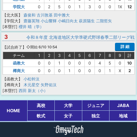
学院大
0
2
5
0
1
3
0
0
1X
12
【北大医】
森俊和
古川敦基
田中雅大
【学院大】
齋藤英翔
小山響輝
小嶋日向太
萩原陽生
二階哲矢
[本塁打]
櫻井 晴（学）
3
令和８年度 北海道地区大学準硬式野球春季二部リーグ戦
詳 細
【
試合終了
】
◇開始 6/10 10:54
チーム
1
2
3
4
5
6
7
8
9
計
函教大
0
0
1
0
0
0
4
5
0
10
樽商大
0
0
0
1
0
0
0
1
X
2
【函教大】
小松幹汰
【樽商大】
木元星空
矢野佑汰
[本塁打]
西田 新太（小）
高校
大学
ジュニア
JABA
HOME
軟式
女子
独立
地域