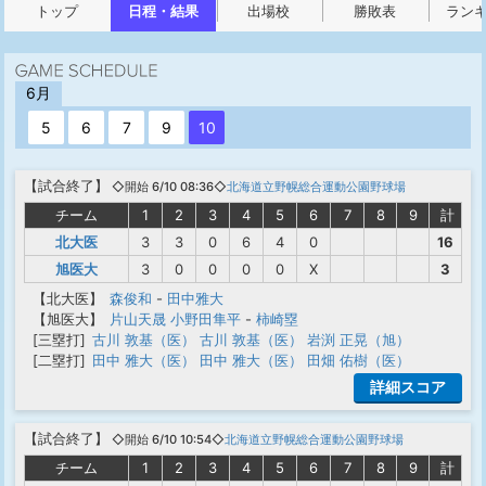
トップ
日程・結果
出場校
勝敗表
ラン
6月
5
6
7
9
10
【
試合終了
】
◇開始 6/10 08:36◇
北海道立野幌総合運動公園野球場
チーム
1
2
3
4
5
6
7
8
9
計
北大医
3
3
0
6
4
0
16
旭医大
3
0
0
0
0
X
3
【北大医】
森俊和
-
田中雅大
【旭医大】
片山天晟
小野田隼平
-
柿崎塁
[三塁打]
古川 敦基（医）
古川 敦基（医）
岩渕 正晃（旭）
[二塁打]
田中 雅大（医）
田中 雅大（医）
田畑 佑樹（医）
詳細スコア
【
試合終了
】
◇開始 6/10 10:54◇
北海道立野幌総合運動公園野球場
チーム
1
2
3
4
5
6
7
8
9
計