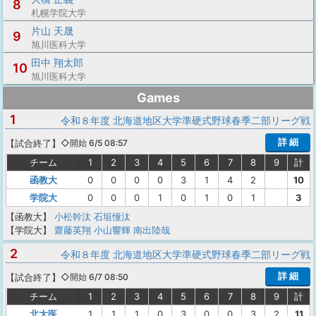
8
札幌学院大学
片山 天晟
9
旭川医科大学
田中 翔太郎
10
旭川医科大学
Games
1
令和８年度 北海道地区大学準硬式野球春季二部リーグ戦
詳 細
【
試合終了
】
◇開始 6/5 08:57
チーム
1
2
3
4
5
6
7
8
9
計
函教大
0
0
0
0
3
1
4
2
10
学院大
0
0
0
1
0
1
0
1
3
【函教大】
小松幹汰
石垣憧汰
【学院大】
齋藤英翔
小山響輝
南出陸哉
2
令和８年度 北海道地区大学準硬式野球春季二部リーグ戦
詳 細
【
試合終了
】
◇開始 6/7 08:50
チーム
1
2
3
4
5
6
7
8
9
計
北大医
1
1
1
0
3
0
0
3
2
11