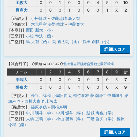
函教大
0
0
1
0
0
0
4
5
0
10
樽商大
0
0
0
1
0
0
0
1
X
2
【函教大】
小松幹汰
-
佐藤琉晴
島大智
【樽商大】
木元星空
矢野佑汰
-
伊藤寛太
[本塁打]
西田 新太（小）
[三塁打]
小松 幹汰（函）
[二塁打]
島 大智（函）
岡 直太朗（函）
鶴田 創良（小）
詳細スコア
【
試合終了
】
◇開始 6/10 13:42◇
北海道立野幌総合運動公園野球場
チーム
1
2
3
4
5
6
7
8
9
計
学院大
0
1
0
0
0
0
3
0
3
7
酪農大
0
0
0
8
1
0
0
0
X
9
【学院大】
長谷川諄和
小嶋日向太
植竹泰雅
萩原陽生
中川颯斗
結
城寿也
-
西川大貴
丸山颯太
【酪農大】
篠原令穏
-
関根寿明
[三塁打]
中川 颯斗（学）
中川 颯斗（学）
結城 寿也（学）
[二塁打]
大橋 正義（学）
小山 響輝（学）
二階 哲矢（学）
篠原
令穏（酪）
詳細スコア