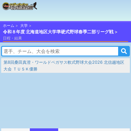
ホーム
大学
令和８年度 北海道地区大学準硬式野球春季二部リーグ戦
日程・結果
第8回桑田真澄・ワールドペガサス軟式野球大会2026 北信越地区
大会 ＴＵＳＫ優勝