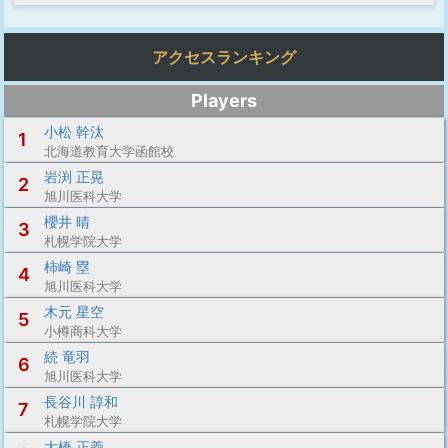
アクセスランキング
Players
小松 幹汰
1
北海道教育大学函館校
岩渕 正晃
2
旭川医科大学
櫻井 晴
3
札幌学院大学
柿崎 塁
4
旭川医科大学
木元 星空
5
小樽商科大学
続 竜羽
6
旭川医科大学
長谷川 諄和
7
札幌学院大学
大橋 正義