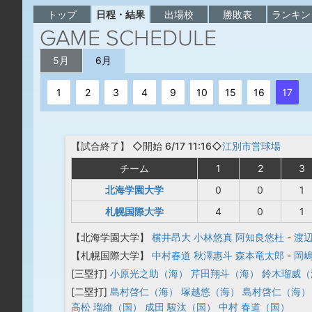
トップ
日程・結果
出場校
勝敗表
ランキン
5月
6月
1
2
3
4
9
10
15
16
17
【
試合終了
】
◇開始 6/17 11:16◇
江別市営球場
チーム
1
2
3
北海学園大学
0
0
1
札幌国際大学
4
0
1
【北海学園大学】
横井昂大
小林悠真
阿知良悠杜
-
渡
【札幌国際大学】
中村春道
秋澤惠斗
森本竜太郎
-
岡
[三塁打]
小原光之助（海）
芹田翔斗（海）
鈴木瑠威（
[二塁打]
島村啓仁（海）
塚越悠（海）
島村啓仁（海）
高松 瑠維（国）
成田 駿汰（国）
中村 春道（国）