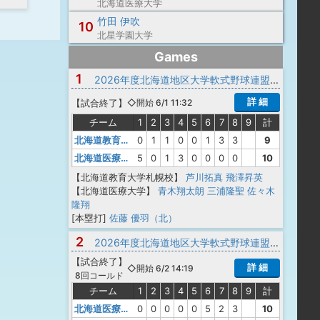
北海道医療大学
竹田 伊吹
10
北星学園大学
Games
1
2026年度北海道地区大学軟式野球連盟春季リーグ戦 1部
詳 細
【
試合終了
】
◇開始 6/1 11:32
チーム
1
2
3
4
5
6
7
8
9
計
北海道教育大学札幌校
0
1
1
0
0
1
3
3
9
北海道医療大学
5
0
1
3
0
0
0
0
10
【北海道教育大学札幌校】
芦川拓真
飛澤昇英
【北海道医療大学】
青木翔太朗
三浦隆聖
佐々木
隆翔
[本塁打]
佐藤 優羽（北）
2
2026年度北海道地区大学軟式野球連盟春季リーグ戦 1部
【
試合終了
】
詳 細
◇開始 6/2 14:19
8回コールド
チーム
1
2
3
4
5
6
7
8
9
計
北海道医療大学
0
0
0
0
0
5
2
3
10