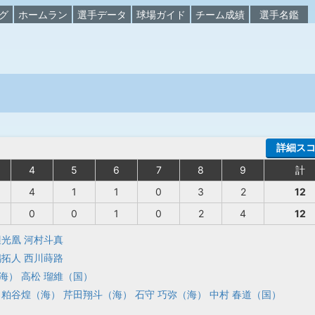
グ
ホームラン
選手データ
球場ガイド
チーム成績
選手名鑑
詳細ス
4
5
6
7
8
9
計
4
1
1
0
3
2
12
0
0
1
0
2
4
12
辺光凰
河村斗真
嶋拓人
西川蒔路
海）
高松 瑠維（国）
粕谷煌（海）
芹田翔斗（海）
石守 巧弥（海）
中村 春道（国）