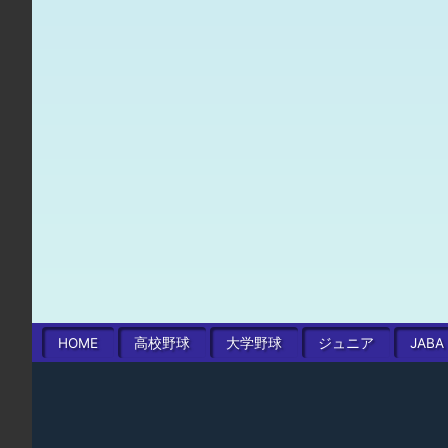
HOME
高校
野球
大学
野球
ジュニア
JABA