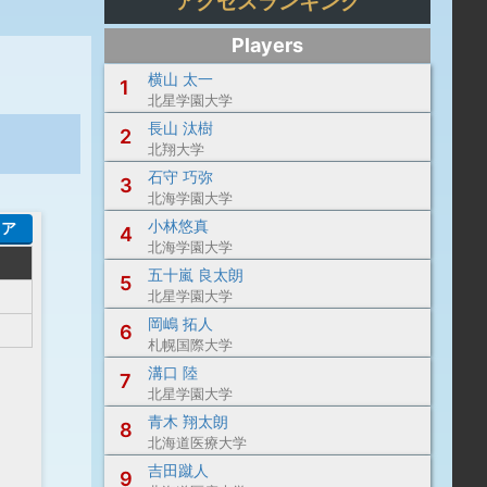
アクセスランキング
Players
横山 太一
1
北星学園大学
長山 汰樹
2
北翔大学
石守 巧弥
3
北海学園大学
小林悠真
コア
4
北海学園大学
五十嵐 良太朗
5
北星学園大学
岡嶋 拓人
6
札幌国際大学
溝口 陸
7
北星学園大学
青木 翔太朗
8
北海道医療大学
吉田蹴人
9