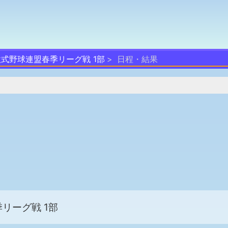
軟式野球連盟春季リーグ戦 1部
日程・結果
リーグ戦 1部