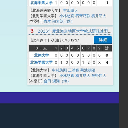
北海学園大学
1
0
0
0
0
0
0
0
1
【北海道医療大学】
吉田蹴人
【北海学園大学】
小林悠真
石守巧弥
横井昂大
[本塁打]
青木 翔太朗（医）
3
2026年度北海道地区大学軟式野球連盟春季リーグ戦 1部
詳 細
【
試合終了
】
◇開始 6/10 12:27
チーム
1
2
3
4
5
6
7
8
9
計
北翔大学
0
0
0
0
6
3
0
0
0
9
北海学園大学
0
1
0
0
0
1
2
0
X
4
【北翔大学】
中村悠剛
三浦響
菊池朝陽
【北海学園大学】
小林悠真
横井昂大
矢野翔大
[本塁打]
合田 湧翔（海）