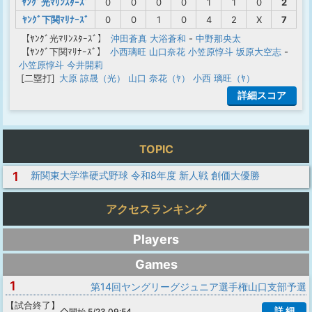
ﾔﾝｸﾞ光ﾏﾘﾝｽﾀｰｽﾞ
0
0
0
0
1
1
0
2
ﾔﾝｸﾞ下関ﾏﾘﾅｰｽﾞ
0
0
1
0
4
2
X
7
【ﾔﾝｸﾞ光ﾏﾘﾝｽﾀｰｽﾞ】
沖田蒼真
大浴蒼和
-
中野那央太
【ﾔﾝｸﾞ下関ﾏﾘﾅｰｽﾞ】
小西璃旺
山口奈花
小笠原惇斗
坂原大空志
-
小笠原惇斗
今井開莉
[二塁打]
大原 諒晟（光）
山口 奈花（ﾔ）
小西 璃旺（ﾔ）
詳細スコア
TOPIC
1
新関東大学準硬式野球 令和8年度 新人戦 創価大優勝
アクセスランキング
Players
Games
1
第14回ヤングリーグジュニア選手権山口支部予選
【
試合終了
】
詳 細
◇開始 5/23 09:54