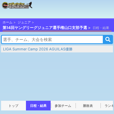
ホーム
ジュニア
第14回ヤングリーグジュニア選手権山口支部予選
日程・結果
LIGA Summer Camp 2026 AGUILAS優勝
トップ
日程・結果
参加チーム
勝敗表
ラン