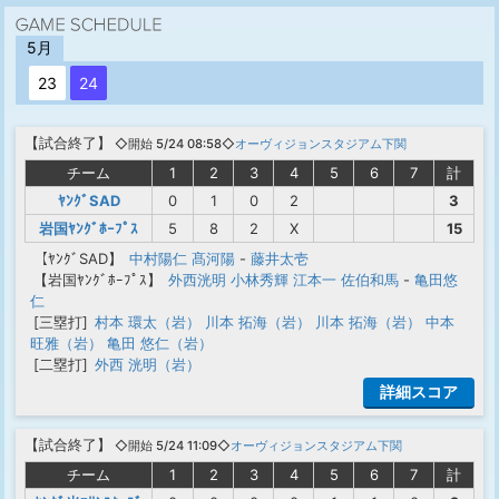
5月
23
24
【
試合終了
】
◇開始 5/24 08:58◇
オーヴィジョンスタジアム下関
チーム
1
2
3
4
5
6
7
計
ﾔﾝｸﾞSAD
0
1
0
2
3
岩国ﾔﾝｸﾞﾎｰﾌﾟｽ
5
8
2
X
15
【ﾔﾝｸﾞSAD】
中村陽仁
髙河陽
-
藤井太壱
【岩国ﾔﾝｸﾞﾎｰﾌﾟｽ】
外西洸明
小林秀輝
江本一
佐伯和馬
-
亀田悠
仁
[三塁打]
村本 環太（岩）
川本 拓海（岩）
川本 拓海（岩）
中本
旺雅（岩）
亀田 悠仁（岩）
[二塁打]
外西 洸明（岩）
詳細スコア
【
試合終了
】
◇開始 5/24 11:09◇
オーヴィジョンスタジアム下関
チーム
1
2
3
4
5
6
7
計