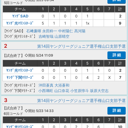
5回コールド
チーム
1
2
3
4
5
6
7
計
ﾔﾝｸﾞSAD
0
1
0
0
1
2
ﾔﾝｸﾞ光ﾏﾘﾝｽﾀｰｽﾞ
5
1
1
1
1x
9
【ﾔﾝｸﾞSAD】
石﨑廉暉
永田粋一
中村陽仁
髙河陽
【ﾔﾝｸﾞ光ﾏﾘﾝｽﾀｰｽﾞ】
吉崎智哉
山原晴空
2
第14回ヤングリーグジュニア選手権山口支部予選
詳 細
【
試合終了
】
◇開始 5/24 11:09
チーム
1
2
3
4
5
6
7
計
ﾔﾝｸﾞ光ﾏﾘﾝｽﾀｰｽﾞ
0
0
0
0
1
1
0
2
ﾔﾝｸﾞ下関ﾏﾘﾅｰｽﾞ
0
0
1
0
4
2
X
7
【ﾔﾝｸﾞ光ﾏﾘﾝｽﾀｰｽﾞ】
沖田蒼真
大浴蒼和
【ﾔﾝｸﾞ下関ﾏﾘﾅｰｽﾞ】
小西璃旺
山口奈花
小笠原惇斗
坂原大空志
3
第14回ヤングリーグジュニア選手権山口支部予選
【
試合終了
】
詳 細
◇開始 5/23 14:33
6回コールド
チーム
1
2
3
4
5
6
7
計
ﾔﾝｸﾞ光ﾏﾘﾝｽﾀｰｽﾞ
0
0
0
2
2
6
10