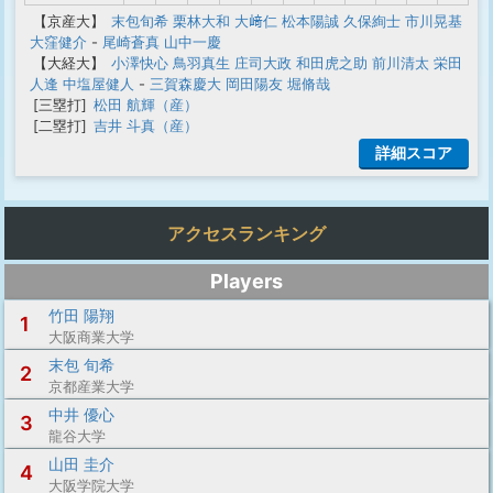
【京産大】
末包旬希
栗林大和
大﨑仁
松本陽誠
久保絢士
市川晃基
大窪健介
-
尾崎蒼真
山中一慶
【大経大】
小澤快心
鳥羽真生
庄司大政
和田虎之助
前川清太
栄田
人逢
中塩屋健人
-
三賀森慶大
岡田陽友
堀脩哉
[三塁打]
松田 航輝（産）
[二塁打]
吉井 斗真（産）
詳細スコア
アクセスランキング
Players
竹田 陽翔
1
大阪商業大学
末包 旬希
2
京都産業大学
中井 優心
3
龍谷大学
山田 圭介
4
大阪学院大学