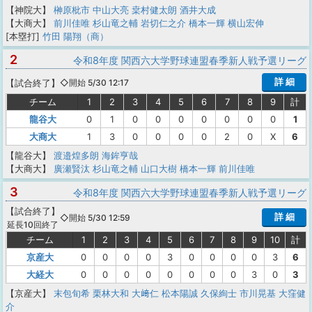
【神院大】
榊原枇市
中山大亮
枽村健太朗
酒井大成
【大商大】
前川佳唯
杉山竜之輔
岩切仁之介
橋本一輝
横山宏伸
[本塁打]
竹田 陽翔（商）
2
令和8年度 関西六大学野球連盟春季新人戦予選リーグ
詳 細
【
試合終了
】
◇開始 5/30 12:17
チーム
1
2
3
4
5
6
7
8
9
計
龍谷大
0
1
0
0
0
0
0
0
0
1
大商大
1
3
0
0
0
0
2
0
X
6
【龍谷大】
渡邉煌多朗
海鉾亨哉
【大商大】
廣瀬賢汰
杉山竜之輔
山口大樹
橋本一輝
前川佳唯
3
令和8年度 関西六大学野球連盟春季新人戦予選リーグ
【
試合終了
】
詳 細
◇開始 5/30 12:59
延長10回終了
チーム
1
2
3
4
5
6
7
8
9
10
計
京産大
0
0
0
0
3
0
0
0
0
3
6
大経大
0
0
0
0
0
0
0
0
3
0
3
【京産大】
末包旬希
栗林大和
大﨑仁
松本陽誠
久保絢士
市川晃基
大窪健
介