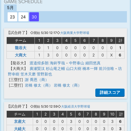
5月
23
24
30
【
試合終了
】
◇開始 5/30 12:17◇
大阪商業大学野球場
チーム
1
2
3
4
5
6
7
8
9
計
龍谷大
0
1
0
0
0
0
0
0
0
1
大商大
1
3
0
0
0
0
2
0
X
6
【龍谷大】
渡邉煌多朗
海鉾亨哉
-
中野泰山
細田悠真
【大商大】
廣瀬賢汰
杉山竜之輔
山口大樹
橋本一輝
前川佳唯
-
坊
野幸樹
笠木天磨
菅野新也
[三塁打]
謝 喬恩（商）
[二塁打]
岩橋 修太（商）
岩橋 修太（商）
詳細スコア
【
試合終了
】
◇開始 5/30 12:59◇
大阪経済大学野球場
チーム
1
2
3
4
5
6
7
8
9
10
計
京産大
0
0
0
0
3
0
0
0
0
3
6
大経大
0
0
0
0
0
0
0
0
3
0
3