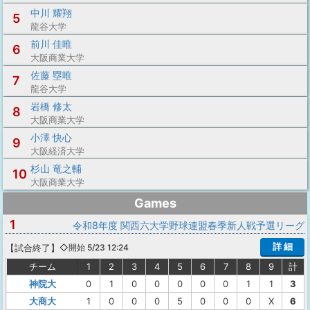
中川 耀翔
5
龍谷大学
前川 佳唯
6
大阪商業大学
佐藤 塁唯
7
龍谷大学
岩橋 修太
8
大阪商業大学
小澤 快心
9
大阪経済大学
杉山 竜之輔
10
大阪商業大学
Games
1
令和8年度 関西六大学野球連盟春季新人戦予選リーグ
詳 細
【
試合終了
】
◇開始 5/23 12:24
チーム
1
2
3
4
5
6
7
8
9
計
神院大
0
1
0
0
0
0
0
1
1
3
大商大
1
0
0
0
5
0
0
0
X
6