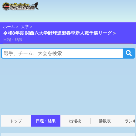
ホーム
大学
令和8年度 関西六大学野球連盟春季新人戦予選リーグ
日程・結果
トップ
日程・結果
出場校
勝敗表
ラン