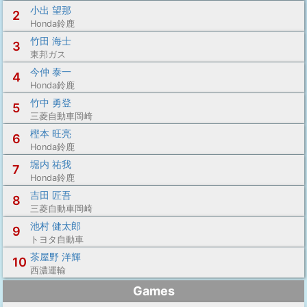
小出 望那
2
Honda鈴鹿
竹田 海士
3
東邦ガス
今仲 泰一
4
Honda鈴鹿
竹中 勇登
5
三菱自動車岡崎
樫本 旺亮
6
Honda鈴鹿
堀内 祐我
7
Honda鈴鹿
吉田 匠吾
8
三菱自動車岡崎
池村 健太郎
9
トヨタ自動車
茶屋野 洋輝
10
西濃運輸
Games