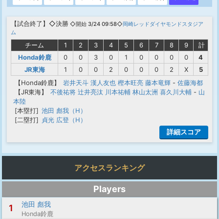
【
試合終了
】◇決勝
◇開始 3/24 09:58◇
岡崎レッドダイヤモンドスタジア
ム
チーム
1
2
3
4
5
6
7
8
9
計
Honda鈴鹿
0
0
3
0
1
0
0
0
0
4
JR東海
1
0
0
2
0
0
0
2
X
5
【Honda鈴鹿】
岩井天斗
漢人友也
樫本旺亮
藤本竜輝
-
佐藤海都
【JR東海】
不後祐将
辻井亮汰
川本祐輔
林山太洲
喜久川大輔
-
山
本陸
[本塁打]
池田 彪我（H）
[二塁打]
貞光 広登（H）
詳細スコア
アクセスランキング
Players
池田 彪我
1
Honda鈴鹿