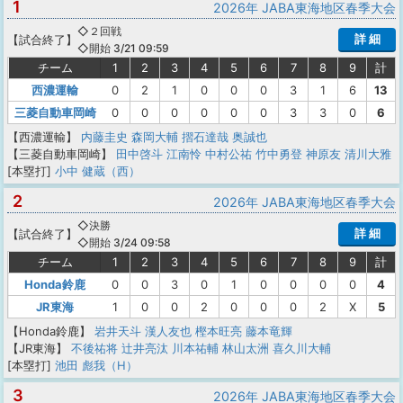
1
2026年 JABA東海地区春季大会
◇２回戦
詳 細
【
試合終了
】
◇開始 3/21 09:59
チーム
1
2
3
4
5
6
7
8
9
計
西濃運輸
0
2
1
0
0
0
3
1
6
13
三菱自動車岡崎
0
0
0
0
0
0
3
3
0
6
【西濃運輸】
内藤圭史
森岡大輔
摺石達哉
奥誠也
【三菱自動車岡崎】
田中啓斗
江南怜
中村公祐
竹中勇登
神原友
清川大雅
[本塁打]
小中 健蔵（西）
2
2026年 JABA東海地区春季大会
◇決勝
詳 細
【
試合終了
】
◇開始 3/24 09:58
チーム
1
2
3
4
5
6
7
8
9
計
Honda鈴鹿
0
0
3
0
1
0
0
0
0
4
JR東海
1
0
0
2
0
0
0
2
X
5
【Honda鈴鹿】
岩井天斗
漢人友也
樫本旺亮
藤本竜輝
【JR東海】
不後祐将
辻井亮汰
川本祐輔
林山太洲
喜久川大輔
[本塁打]
池田 彪我（H）
3
2026年 JABA東海地区春季大会