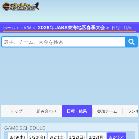
2026年 JABA東海地区春季大会
ホーム
JABA
日程・結果
トップ
組み合わせ
日程・結果
参加チーム
ラン
3/19(木)
3/20(金)
3/21(土)
3/22(日)
3/23(月)
3/24(火)