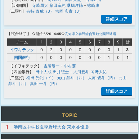
【JR四国】
寺崎周大
藤田宗純
桑嶋洋輔
-
篠崎康
[二塁打]
有持 泰成（J）
吉岡 広貴（J）
詳細スコア
【
試合終了
】
◇開始 6/29 14:45◇
高知県立春野総合運動公園野球場
チーム
1
2
3
4
5
6
7
8
9
計
イワキテック
0
2
0
0
0
0
0
0
1
3
四国銀行
0
0
0
0
0
0
0
1
0
1
【イワキテック】
吉尾竜一
-
中村要
【四国銀行】
田中大成
田井惣士
-
大河碧斗
岡﨑大祐
[二塁打]
松田 光記（イ）
元山 晶斗（四）
大河 碧斗（四）
元山
晶斗（四）
真田 一斗（四）
詳細スコア
TOPIC
1
港南区中学校夏季野球大会 東永谷優勝