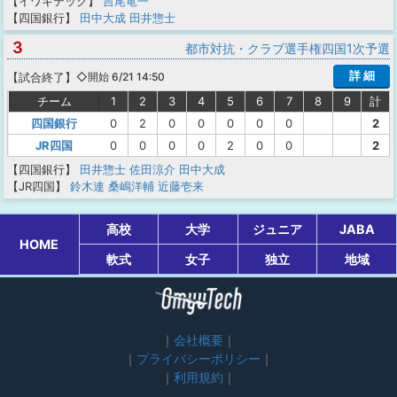
【イワキテック】
吉尾竜一
【四国銀行】
田中大成
田井惣士
3
都市対抗・クラブ選手権四国1次予選
詳 細
【
試合終了
】
◇開始 6/21 14:50
チーム
1
2
3
4
5
6
7
8
9
計
四国銀行
0
2
0
0
0
0
0
2
JR四国
0
0
0
0
2
0
0
2
【四国銀行】
田井惣士
佐田涼介
田中大成
【JR四国】
鈴木連
桑嶋洋輔
近藤壱来
高校
大学
ジュニア
JABA
HOME
軟式
女子
独立
地域
会社概要
プライバシーポリシー
利用規約