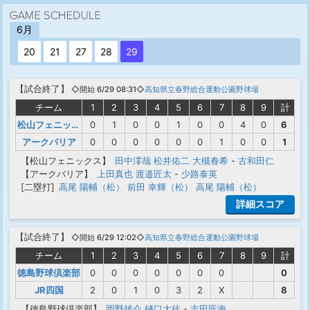
6月
20
21
27
28
29
【
試合終了
】
◇開始 6/29 08:31◇
高知県立春野総合運動公園野球場
チーム
1
2
3
4
5
6
7
8
9
計
松山フェニックス
0
1
0
0
1
0
0
4
0
6
アークバリア
0
0
0
0
0
0
1
0
0
1
【松山フェニックス】
田中澪哉
松井佑二
大槻春希
-
古和田仁
【アークバリア】
上田真也
渡邉匠太
-
少路泰英
[二塁打]
高尾 陽輔（松）
前田 幸輝（松）
高尾 陽輔（松）
詳細スコア
【
試合終了
】
◇開始 6/29 12:02◇
高知県立春野総合運動公園野球場
チーム
1
2
3
4
5
6
7
8
9
計
徳島野球倶楽部
0
0
0
0
0
0
0
0
JR四国
2
0
1
0
3
2
X
8
【徳島野球倶楽部】
岡野雄介
樋口大徒
-
吉田匠海