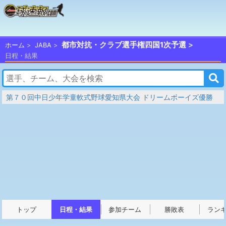
都市対抗・クラブ選手権四国1次予選
ホーム
JABA
日程・結果
第７０回中日少年学童軟式野球愛知県大会 ドリームボーイズ優勝
トップ
日程・結果
参加チーム
勝敗表
ラン