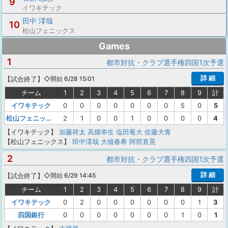
9
イワキテック
田中 澪哉
10
松山フェニックス
Games
1
都市対抗・クラブ選手権四国1次予選
詳 細
【
試合終了
】
◇開始 6/28 15:01
チーム
1
2
3
4
5
6
7
8
9
計
イワキテック
0
0
0
0
0
0
0
5
0
5
松山フェニックス
2
1
0
0
1
0
0
0
0
4
【イワキテック】
加藤祥太
高畑幸生
塩田竜大
佐藤大青
【松山フェニックス】
田中澪哉
大槻春希
阿部直晃
2
都市対抗・クラブ選手権四国1次予選
詳 細
【
試合終了
】
◇開始 6/29 14:45
チーム
1
2
3
4
5
6
7
8
9
計
イワキテック
0
2
0
0
0
0
0
0
1
3
四国銀行
0
0
0
0
0
0
0
1
0
1