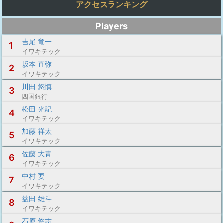
アクセスランキング
Players
吉尾 竜一
1
イワキテック
坂本 直弥
2
イワキテック
川田 悠慎
3
四国銀行
松田 光記
4
イワキテック
加藤 祥太
5
イワキテック
佐藤 大青
6
イワキテック
中村 要
7
イワキテック
益田 雄斗
8
イワキテック
石原 悠志