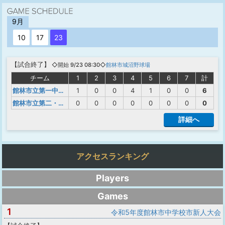
9月
10
17
23
【
試合終了
】
◇開始 9/23 08:30◇
館林市城沼野球場
チーム
1
2
3
4
5
6
7
計
館林市立第一中学校
1
0
0
4
1
0
0
6
館林市立第二・第三・多々良中学校
0
0
0
0
0
0
0
0
詳細へ
アクセスランキング
Players
Games
1
令和5年度館林市中学校市新人大会