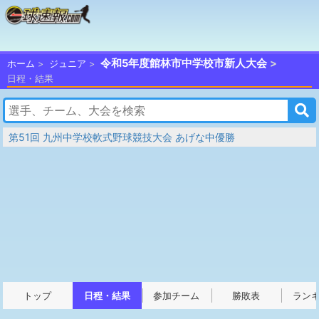
令和5年度館林市中学校市新人大会
ホーム
ジュニア
日程・結果
第51回 九州中学校軟式野球競技大会 あげな中優勝
トップ
日程・結果
参加チーム
勝敗表
ラン