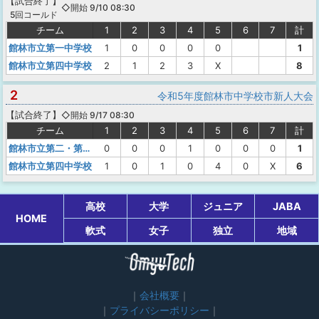
【
試合終了
】
◇開始 9/10 08:30
5回コールド
チーム
1
2
3
4
5
6
7
計
館林市立第一中学校
1
0
0
0
0
1
館林市立第四中学校
2
1
2
3
X
8
2
令和5年度館林市中学校市新人大会
【
試合終了
】
◇開始 9/17 08:30
チーム
1
2
3
4
5
6
7
計
館林市立第二・第三・多々良中学校
0
0
0
1
0
0
0
1
館林市立第四中学校
1
0
1
0
4
0
X
6
高校
大学
ジュニア
JABA
HOME
軟式
女子
独立
地域
会社概要
プライバシーポリシー