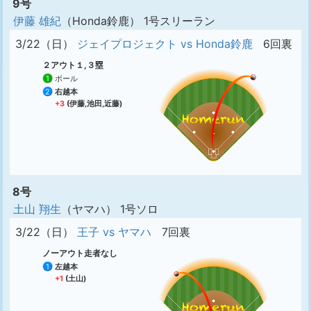
9号
伊藤 雄紀
（Honda鈴鹿） 1号スリーラン
3/22（日）
ジェイプロジェクト vs Honda鈴鹿
6回裏
２アウト１,３塁
1
ボール
2
右越本
+3
(伊藤,池田,近藤)
8号
土山 翔生
（ヤマハ） 1号ソロ
3/22（日）
王子 vs ヤマハ
7回裏
ノーアウト走者なし
1
左越本
+1
(土山)