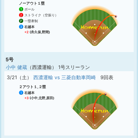
ノーアウト１塁
1
ボール
2
ストライク（空振り）
P
一塁牽制
3
右越本
+2
(舟久保,野間)
5号
小中 健蔵
（西濃運輸） 1号スリーラン
3/21（土）
西濃運輸 vs 三菱自動車岡崎
9回表
２アウト１,２塁
1
右越本
+3
(小中,北野,原田)