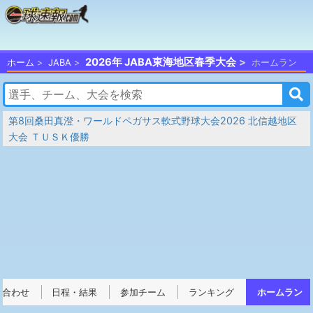
2026年 JABA東海地区春季大会
ホーム
JABA
ホームラン
第8回桑田真澄・ワールドペガサス軟式野球大会2026 北信越地区
大会 ＴＵＳＫ優勝
み合わせ
日程・結果
参加チーム
ランキング
ホームラン