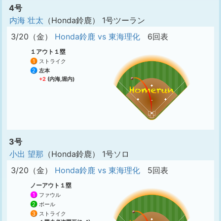
4号
内海 壮太
（Honda鈴鹿） 1号ツーラン
3/20（金）
Honda鈴鹿 vs 東海理化
6回表
１アウト１塁
1
ストライク
2
左本
+2
(内海,堀内)
3号
小出 望那
（Honda鈴鹿） 1号ソロ
3/20（金）
Honda鈴鹿 vs 東海理化
5回表
ノーアウト１塁
1
ファウル
2
ボール
3
ストライク