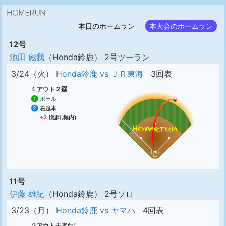
本日のホームラン
本大会のホームラン
12号
池田 彪我
（Honda鈴鹿） 2号ツーラン
3/24（火）
Honda鈴鹿 vs ＪＲ東海
3回表
１アウト２塁
1
ボール
2
右越本
+2
(池田,堀内)
11号
伊藤 雄紀
（Honda鈴鹿） 2号ソロ
3/23（月）
Honda鈴鹿 vs ヤマハ
4回表
２アウト走者なし