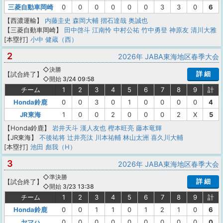
三菱自動車岡崎
0
0
0
0
0
0
3
3
0
6
【西濃運輸】
内藤圭史
森岡大輔
摺石達哉
奥誠也
【三菱自動車岡崎】
田中啓斗
江南怜
中村公祐
竹中勇登
神原友
清川大雅
[本塁打]
小中 健蔵（西）
2
2026年 JABA東海地区春季大会
◇決勝
詳 細
【
試合終了
】
◇開始 3/24 09:58
チーム
1
2
3
4
5
6
7
8
9
計
Honda鈴鹿
0
0
3
0
1
0
0
0
0
4
JR東海
1
0
0
2
0
0
0
2
X
5
【Honda鈴鹿】
岩井天斗
漢人友也
樫本旺亮
藤本竜輝
【JR東海】
不後祐将
辻井亮汰
川本祐輔
林山太洲
喜久川大輔
[本塁打]
池田 彪我（H）
3
2026年 JABA東海地区春季大会
◇準決勝
詳 細
【
試合終了
】
◇開始 3/23 13:38
チーム
1
2
3
4
5
6
7
8
9
計
Honda鈴鹿
0
0
1
1
0
1
2
1
0
6
ヤマハ
0
0
0
0
0
0
0
0
0
0