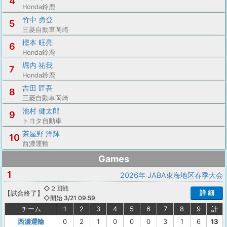
4
Honda鈴鹿
竹中 勇登
5
三菱自動車岡崎
樫本 旺亮
6
Honda鈴鹿
堀内 祐我
7
Honda鈴鹿
吉田 匠吾
8
三菱自動車岡崎
池村 健太郎
9
トヨタ自動車
茶屋野 洋輝
10
西濃運輸
Games
1
2026年 JABA東海地区春季大会
◇２回戦
詳 細
【
試合終了
】
◇開始 3/21 09:59
チーム
1
2
3
4
5
6
7
8
9
計
西濃運輸
0
2
1
0
0
0
3
1
6
13