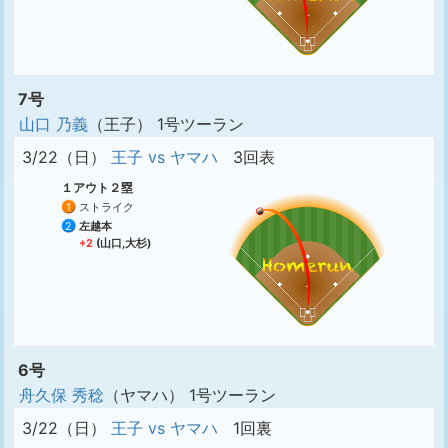
7号
山口 乃義
（王子） 1号ツーラン
3/22（日）
王子 vs ヤマハ
3回表
１アウト２塁
1
ストライク
2
左越本
+2
(山口,大杉)
6号
舟久保 秀稔
（ヤマハ） 1号ツーラン
3/22（日）
王子 vs ヤマハ
1回裏