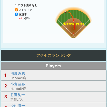
１アウト走者なし
1
ストライク
2
左越本
+1
(相羽)
アクセスランキング
Players
池田 彪我
1
Honda鈴鹿
小出 望那
2
Honda鈴鹿
竹田 海士
3
東邦ガス
今仲 泰一