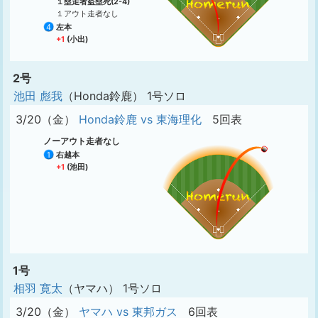
１塁走者盗塁死(2-4)
１アウト走者なし
4
左本
+1
(小出)
2号
池田 彪我
（Honda鈴鹿） 1号ソロ
3/20（金）
Honda鈴鹿 vs 東海理化
5回表
ノーアウト走者なし
1
右越本
+1
(池田)
1号
相羽 寛太
（ヤマハ） 1号ソロ
3/20（金）
ヤマハ vs 東邦ガス
6回表