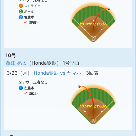
1
ストライク
2
ボール
3
右越本
+1
(伊藤)
10号
藤江 亮太
（Honda鈴鹿） 1号ソロ
3/23（月）
Honda鈴鹿 vs ヤマハ
3回表
２アウト走者なし
1
左越本
+1
(藤江)