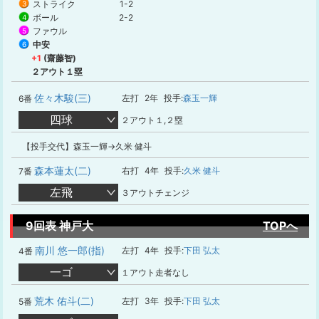
ストライク
1-2
3
ボール
2-2
4
ファウル
5
中安
6
+1
(齋藤智)
２アウト１塁
佐々木駿(三)
左打
2年
投手:
森玉一輝
6番
四球
２アウト１,２塁
【投手交代】森玉一輝→久米 健斗
森本蓮太(二)
右打
4年
投手:
久米 健斗
7番
左飛
３アウトチェンジ
9回表 神戸大
TOPへ
南川 悠一郎(指)
左打
4年
投手:
下田 弘太
4番
一ゴ
１アウト走者なし
荒木 佑斗(二)
左打
3年
投手:
下田 弘太
5番