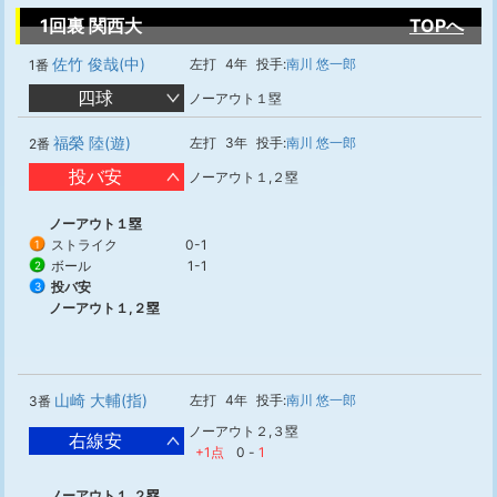
1回裏 関西大
TOPへ
佐竹 俊哉(中)
左打
4年
投手:
南川 悠一郎
1番
四球
ノーアウト１塁
福榮 陸(遊)
左打
3年
投手:
南川 悠一郎
2番
投バ安
ノーアウト１,２塁
ノーアウト１塁
ストライク
0-1
1
ボール
1-1
2
投バ安
3
ノーアウト１,２塁
山崎 大輔(指)
左打
4年
投手:
南川 悠一郎
3番
ノーアウト２,３塁
右線安
+1点
0
-
1
ノーアウト１,２塁