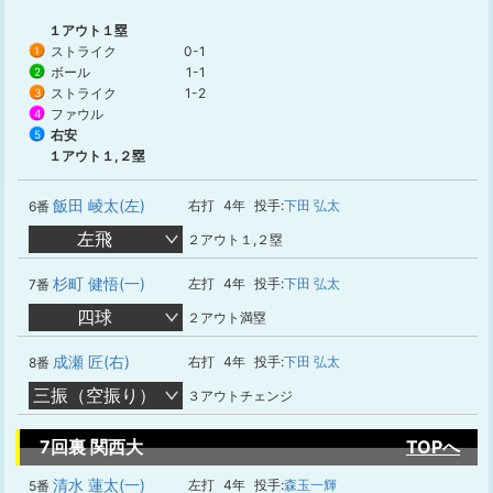
１アウト１塁
ストライク
0-1
1
ボール
1-1
2
ストライク
1-2
3
ファウル
4
右安
5
１アウト１,２塁
飯田 崚太(左)
右打
4年
投手:
下田 弘太
6番
左飛
２アウト１,２塁
杉町 健悟(一)
左打
4年
投手:
下田 弘太
7番
四球
２アウト満塁
成瀬 匠(右)
右打
4年
投手:
下田 弘太
8番
三振（空振り）
３アウトチェンジ
7回裏 関西大
TOPへ
清水 蓮太(一)
左打
4年
投手:
森玉一輝
5番