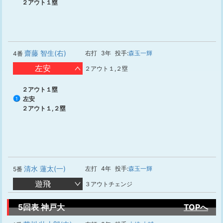
２アウト１塁
齋藤 智生(右)
右打
3年
投手:
森玉一輝
4番
左安
２アウト１,２塁
２アウト１塁
左安
1
２アウト１,２塁
清水 蓮太(一)
左打
4年
投手:
森玉一輝
5番
遊飛
３アウトチェンジ
5回表 神戸大
TOPへ