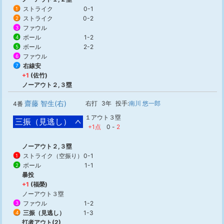
ストライク
0-1
1
ストライク
0-2
2
ファウル
3
ボール
1-2
4
ボール
2-2
5
ファウル
6
右線安
7
+1
(佐竹)
ノーアウト２,３塁
齋藤 智生(右)
右打
3年
投手:
南川 悠一郎
4番
１アウト３塁
三振（見逃し）
+1点
0
-
2
ノーアウト２,３塁
ストライク（空振り）
0-1
1
ボール
1-1
2
暴投
+1
(福榮)
ノーアウト３塁
ファウル
1-2
3
三振（見逃し）
1-3
4
打者アウト(2)