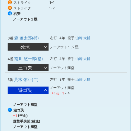
ストライク
1-1
2
ストライク
1-2
3
右安
4
ノーアウト１塁
森 遼太郎(捕)
右打
4年
投手:
山崎 大輔
3番
死球
ノーアウト１,２塁
南川 悠一郎(指)
左打
4年
投手:
山崎 大輔
4番
三ゴ失
ノーアウト満塁
荒木 佑斗(二)
左打
3年
投手:
山崎 大輔
5番
ノーアウト満塁
遊ゴ失
+1点
1
-
4
ノーアウト満塁
遊ゴ失
1
+1
(平山)
遊撃手失策(後逸)
ノーアウト満塁