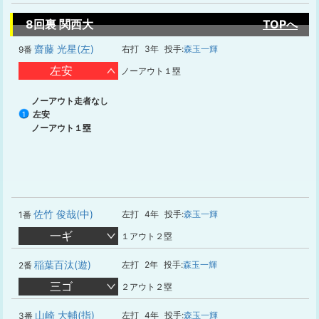
8回裏 関西大
TOPへ
齋藤 光星(左)
右打
3年
投手:
森玉一輝
9番
左安
ノーアウト１塁
ノーアウト走者なし
左安
1
ノーアウト１塁
佐竹 俊哉(中)
左打
4年
投手:
森玉一輝
1番
一ギ
１アウト２塁
稲葉百汰(遊)
左打
2年
投手:
森玉一輝
2番
三ゴ
２アウト２塁
山崎 大輔(指)
左打
4年
投手:
森玉一輝
3番