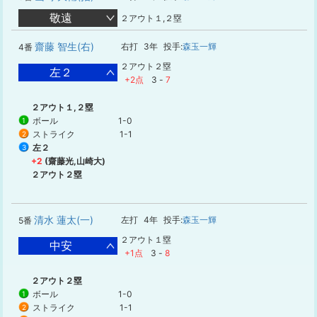
敬遠
２アウト１,２塁
齋藤 智生(右)
右打
3年
投手:
森玉一輝
4番
２アウト２塁
左２
+2点
3
-
7
２アウト１,２塁
ボール
1-0
1
ストライク
1-1
2
左２
3
+2
(齋藤光,山崎大)
２アウト２塁
清水 蓮太(一)
左打
4年
投手:
森玉一輝
5番
２アウト１塁
中安
+1点
3
-
8
２アウト２塁
ボール
1-0
1
ストライク
1-1
2