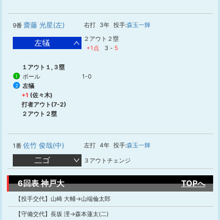
齋藤 光星(左)
右打
3年
投手:
森玉一輝
9番
２アウト２塁
左犠
+1点
3
-
5
１アウト１,３塁
ボール
1-0
1
左犠
2
+1
(佐々木)
打者アウト(7-2)
２アウト２塁
佐竹 俊哉(中)
左打
4年
投手:
森玉一輝
1番
二ゴ
３アウトチェンジ
6回表 神戸大
TOPへ
【投手交代】山崎 大輔→山端倫太郎
【守備交代】長坂 浬→森本蓮太(二)