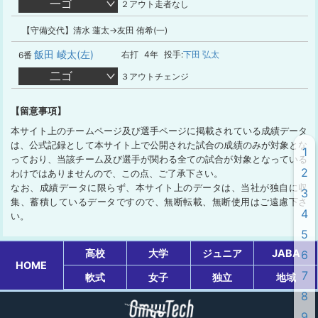
一ゴ
２アウト走者なし
【守備交代】清水 蓮太→友田 侑希(一)
飯田 崚太(左)
右打
4年
投手:
下田 弘太
6番
二ゴ
３アウトチェンジ
【留意事項】
本サイト上のチームページ及び選手ページに掲載されている成績データ
は、公式記録として本サイト上で公開された試合の成績のみが対象とな
1
っており、当該チーム及び選手が関わる全ての試合が対象となっている
2
わけではありませんので、この点、ご了承下さい。
なお、成績データに限らず、本サイト上のデータは、当社が独自に収
3
集、蓄積しているデータですので、無断転載、無断使用はご遠慮下さ
4
い。
5
高校
大学
ジュニア
JABA
6
HOME
7
軟式
女子
独立
地域
8
9