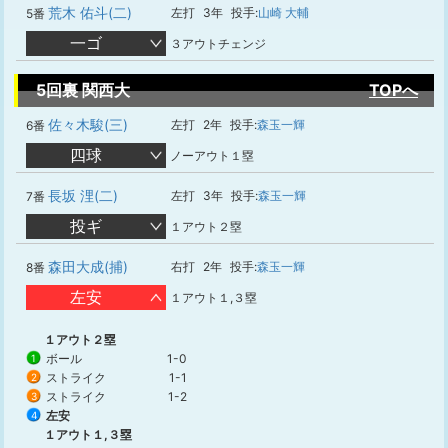
荒木 佑斗(二)
左打
3年
投手:
山崎 大輔
5番
一ゴ
３アウトチェンジ
5回裏 関西大
TOPへ
佐々木駿(三)
左打
2年
投手:
森玉一輝
6番
四球
ノーアウト１塁
長坂 浬(二)
左打
3年
投手:
森玉一輝
7番
投ギ
１アウト２塁
森田大成(捕)
右打
2年
投手:
森玉一輝
8番
左安
１アウト１,３塁
１アウト２塁
ボール
1-0
1
ストライク
1-1
2
ストライク
1-2
3
左安
4
１アウト１,３塁