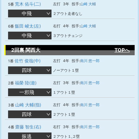
荒木 佑斗(二)
左打
3年
投手:
山崎 大輔
5番
中飛
２アウト走者なし
飯田 崚太(左)
右打
4年
投手:
山崎 大輔
6番
中飛
３アウトチェンジ
2回裏 関西大
TOPへ
佐竹 俊哉(中)
左打
4年
投手:
南川 悠一郎
1番
四球
ノーアウト１塁
福榮 陸(遊)
左打
3年
投手:
南川 悠一郎
2番
一邪飛
１アウト１塁
山崎 大輔(指)
左打
4年
投手:
南川 悠一郎
3番
四球
２アウト１塁
齋藤 智生(右)
右打
3年
投手:
南川 悠一郎
4番
振逃
２アウト１,２塁