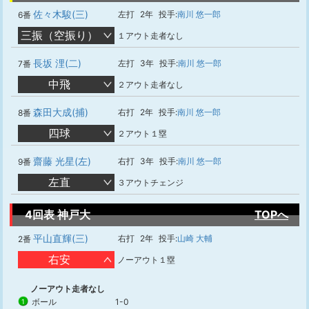
佐々木駿(三)
左打
2年
投手:
南川 悠一郎
6番
三振（空振り）
１アウト走者なし
長坂 浬(二)
左打
3年
投手:
南川 悠一郎
7番
中飛
２アウト走者なし
森田大成(捕)
右打
2年
投手:
南川 悠一郎
8番
四球
２アウト１塁
齋藤 光星(左)
右打
3年
投手:
南川 悠一郎
9番
左直
３アウトチェンジ
4回表 神戸大
TOPへ
平山直輝(三)
右打
2年
投手:
山崎 大輔
2番
右安
ノーアウト１塁
ノーアウト走者なし
ボール
1-0
1