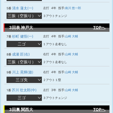
清水 蓮太(一)
左打
4年
投手:
南川 悠一郎
5番
三振（空振り）
３アウトチェンジ
3回表 神戸大
TOPへ
杉町 健悟(一)
左打
4年
投手:
山崎 大輔
7番
二ゴ
１アウト走者なし
成瀬 匠(右)
右打
4年
投手:
山崎 大輔
8番
三振（空振り）
２アウト走者なし
川上 晃輝(遊)
右打
4年
投手:
山崎 大輔
9番
三ゴ失
２アウト１塁
芥川 壮太郎(中)
左打
3年
投手:
山崎 大輔
1番
三ゴ
３アウトチェンジ
3回裏 関西大
TOPへ