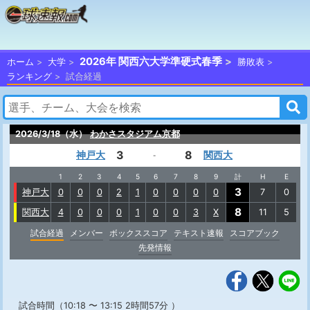
2026年 関西六大学準硬式春季
ホーム
大学
勝敗表
ランキング
試合経過
2026/3/18（水）
わかさスタジアム京都
3
8
神戸大
関西大
-
1
2
3
4
5
6
7
8
9
計
H
E
3
神戸大
0
0
0
2
1
0
0
0
0
7
0
8
関西大
4
0
0
0
1
0
0
3
X
11
5
試合経過
メンバー
ボックススコア
テキスト速報
スコアブック
先発情報
試合時間（10:18 〜 13:15 2時間57分 ）