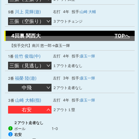
川上 晃輝(遊)
右打
4年
投手:
山崎 大輔
9番
三振（空振り）
３アウトチェンジ
4回裏 関西大
TOPへ
【投手交代】南川 悠一郎→森玉一輝
佐竹 俊哉(中)
左打
4年
投手:
森玉一輝
1番
三振（見逃し）
１アウト走者なし
福榮 陸(遊)
左打
3年
投手:
森玉一輝
2番
中飛
２アウト走者なし
山崎 大輔(指)
左打
4年
投手:
森玉一輝
3番
右安
２アウト１塁
２アウト走者なし
ボール
1-0
1
右安
2