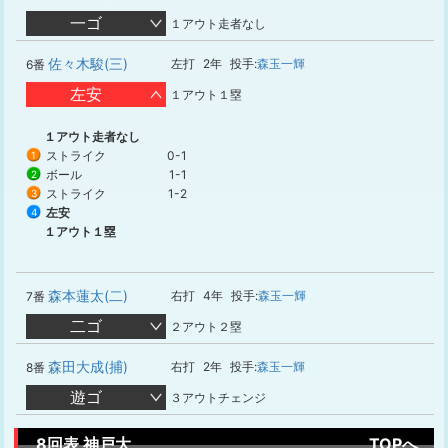
一ゴ
１アウト走者なし
佐々木駿(三)
左打
2年
投手:
森玉一輝
6番
左安
１アウト１塁
１アウト走者なし
ストライク
0-1
1
ボール
1-1
2
ストライク
1-2
3
左安
4
１アウト１塁
森本蓮太(二)
右打
4年
投手:
森玉一輝
7番
二ゴ
２アウト２塁
森田大成(捕)
右打
2年
投手:
森玉一輝
8番
遊ゴ
３アウトチェンジ
8回表 神戸大
TOPへ