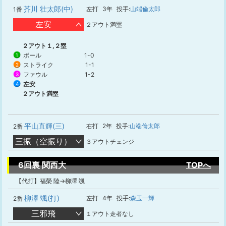
芥川 壮太郎(中)
左打
3年
投手:
山端倫太郎
1番
左安
２アウト満塁
２アウト１,２塁
ボール
1-0
1
ストライク
1-1
2
ファウル
1-2
3
左安
4
２アウト満塁
平山直輝(三)
右打
2年
投手:
山端倫太郎
2番
三振（空振り）
３アウトチェンジ
6回裏 関西大
TOPへ
【代打】福榮 陸→柳澤 颯
柳澤 颯(打)
左打
4年
投手:
森玉一輝
2番
三邪飛
１アウト走者なし