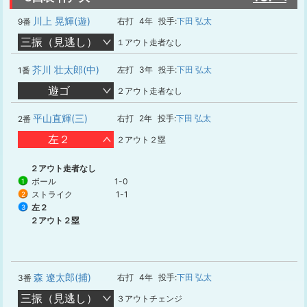
川上 晃輝(遊)
右打
4年
投手:
下田 弘太
9番
三振（見逃し）
１アウト走者なし
芥川 壮太郎(中)
左打
3年
投手:
下田 弘太
1番
遊ゴ
２アウト走者なし
平山直輝(三)
右打
2年
投手:
下田 弘太
2番
左２
２アウト２塁
２アウト走者なし
ボール
1-0
1
ストライク
1-1
2
左２
3
２アウト２塁
森 遼太郎(捕)
右打
4年
投手:
下田 弘太
3番
三振（見逃し）
３アウトチェンジ