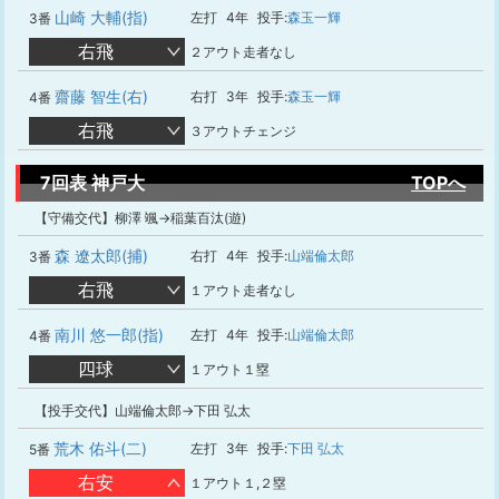
山崎 大輔(指)
左打
4年
投手:
森玉一輝
3番
右飛
２アウト走者なし
齋藤 智生(右)
右打
3年
投手:
森玉一輝
4番
右飛
３アウトチェンジ
7回表 神戸大
TOPへ
【守備交代】柳澤 颯→稲葉百汰(遊)
森 遼太郎(捕)
右打
4年
投手:
山端倫太郎
3番
右飛
１アウト走者なし
南川 悠一郎(指)
左打
4年
投手:
山端倫太郎
4番
四球
１アウト１塁
【投手交代】山端倫太郎→下田 弘太
荒木 佑斗(二)
左打
3年
投手:
下田 弘太
5番
右安
１アウト１,２塁