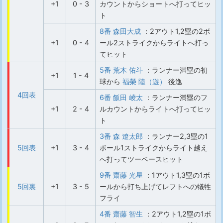
+1
0 - 3
カウントからショートへ打ってヒッ
ト
8番 森田大成
：2アウト1,2塁の2ボ
+1
0 - 4
ール2ストライクからライトへ打っ
てヒット
5番 荒木 佑斗
：ランナー満塁の初
+1
1 - 4
球から
福榮 陸（遊）
後逸
4回表
6番 飯田 崚太
：ランナー満塁のフ
+1
2 - 4
ルカウントからライトへ打ってヒッ
ト
3番 森 遼太郎
：ランナー2,3塁の1
5回表
+1
3 - 4
ボール1ストライクからライト越え
へ打ってツーベースヒット
9番 齋藤 光星
：1アウト1,3塁の1ボ
5回裏
+1
3 - 5
ールから打ち上げてレフトへの犠牲
フライ
4番 齋藤 智生
：2アウト1,2塁の1ボ