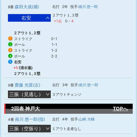
森田大成(捕)
右打
2年
投手:
南川 悠一郎
8番
２アウト１,３塁
右安
+1点
0
-
4
２アウト１,２塁
ストライク
0-1
1
ボール
1-1
2
ストライク
1-2
3
ボール
2-2
4
右安
5
+1
(清水蓮)
２アウト１,３塁
齋藤 光星(左)
右打
3年
投手:
南川 悠一郎
9番
三振（見逃し）
３アウトチェンジ
2回表 神戸大
TOPへ
南川 悠一郎(指)
左打
4年
投手:
山崎 大輔
4番
三振（空振り）
１アウト走者なし