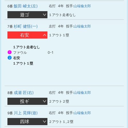
飯田 崚太(左)
右打
4年
投手:
山端倫太郎
6番
遊ゴ
１アウト走者なし
杉町 健悟(一)
左打
4年
投手:
山端倫太郎
7番
右安
１アウト１塁
１アウト走者なし
ファウル
0-1
1
右安
2
１アウト１塁
成瀬 匠(右)
右打
4年
投手:
山端倫太郎
8番
投ギ
２アウト２塁
川上 晃輝(遊)
右打
4年
投手:
山端倫太郎
9番
四球
２アウト１,２塁