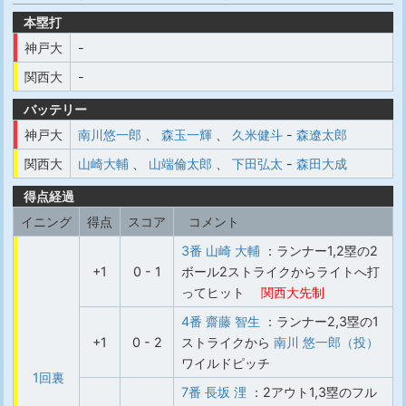
本塁打
神戸大
-
関西大
-
バッテリー
神戸大
南川悠一郎
、
森玉一輝
、
久米健斗
-
森遼太郎
関西大
山崎大輔
、
山端倫太郎
、
下田弘太
-
森田大成
得点経過
イニング
得点
スコア
コメント
3番 山崎 大輔
：ランナー1,2塁の2
+1
0 - 1
ボール2ストライクからライトへ打
ってヒット
関西大先制
4番 齋藤 智生
：ランナー2,3塁の1
+1
0 - 2
ストライクから
南川 悠一郎（投）
ワイルドピッチ
1回裏
7番 長坂 浬
：2アウト1,3塁のフル