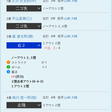
芥川 壮太郎(中)
左打
3年
投手:
山崎 大輔
1番
二ゴ失
ノーアウト１塁
平山直輝(三)
右打
2年
投手:
山崎 大輔
2番
二ゴ失
ノーアウト２,３塁
森 遼太郎(捕)
右打
4年
投手:
山崎 大輔
3番
１アウト２塁
右２
+1点
3
-
4
ノーアウト２,３塁
ストライク
0-1
1
ボール
1-1
2
右２
3
+1
(芥川)
２塁走者アウト(9-4-2)
１アウト２塁
南川 悠一郎(指)
左打
4年
投手:
山崎 大輔
4番
左飛
２アウト２塁