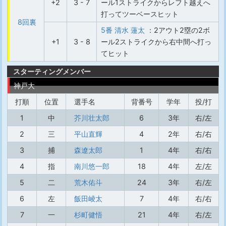
+2
3 - 7
ール1ストライクからレフト越えへ
打ってツーベースヒット
8回裏
5番 清水 蓮太
：2アウト2塁の2ボ
+1
3 - 8
ール2ストライクから右中間へ打っ
てヒット
スターティングメンバー
神戸大
打順
位置
選手名
背番号
学年
投/打
1
中
芥川壮太郎
6
3年
右/左
2
三
平山直輝
4
2年
右/右
3
捕
森遼太郎
1
4年
右/右
4
指
南川悠一郎
18
4年
左/左
5
二
荒木佑斗
24
3年
右/左
6
左
飯田崚太
7
4年
右/右
7
一
杉町健悟
21
4年
右/左