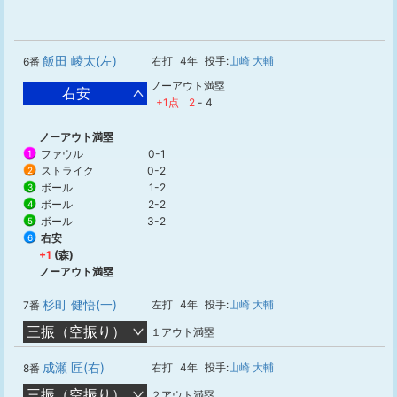
飯田 崚太(左)
右打
4年
投手:
山崎 大輔
6番
ノーアウト満塁
右安
+1点
2
-
4
ノーアウト満塁
ファウル
0-1
1
ストライク
0-2
2
ボール
1-2
3
ボール
2-2
4
ボール
3-2
5
右安
6
+1
(森)
ノーアウト満塁
杉町 健悟(一)
左打
4年
投手:
山崎 大輔
7番
三振（空振り）
１アウト満塁
成瀬 匠(右)
右打
4年
投手:
山崎 大輔
8番
三振（空振り）
２アウト満塁