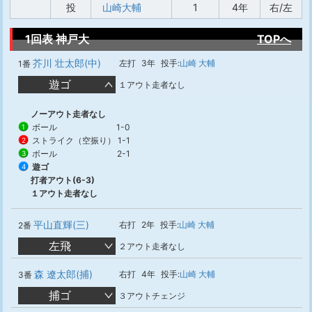
投
山崎大輔
1
4年
右/左
1回表 神戸大
TOPへ
芥川 壮太郎(中)
左打
3年
投手:
山崎 大輔
1番
遊ゴ
１アウト走者なし
ノーアウト走者なし
ボール
1-0
1
ストライク（空振り）
1-1
2
ボール
2-1
3
遊ゴ
4
打者アウト(6-3)
１アウト走者なし
平山直輝(三)
右打
2年
投手:
山崎 大輔
2番
左飛
２アウト走者なし
森 遼太郎(捕)
右打
4年
投手:
山崎 大輔
3番
捕ゴ
３アウトチェンジ