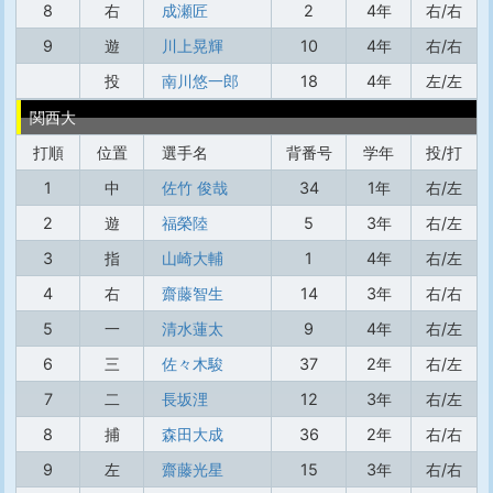
8
右
成瀬匠
2
4年
右/右
9
遊
川上晃輝
10
4年
右/右
投
南川悠一郎
18
4年
左/左
関西大
打順
位置
選手名
背番号
学年
投/打
1
中
佐竹 俊哉
34
1年
右/左
2
遊
福榮陸
5
3年
右/左
3
指
山崎大輔
1
4年
右/左
4
右
齋藤智生
14
3年
右/右
5
一
清水蓮太
9
4年
右/左
6
三
佐々木駿
37
2年
右/左
7
二
長坂浬
12
3年
右/左
8
捕
森田大成
36
2年
右/右
9
左
齋藤光星
15
3年
右/右