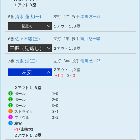
１アウト３塁
清水 蓮太(一)
左打
4年
投手:
南川 悠一郎
5番
四球
１アウト１,３塁
佐々木駿(三)
左打
2年
投手:
南川 悠一郎
6番
三振（見逃し）
２アウト１,３塁
長坂 浬(二)
左打
3年
投手:
南川 悠一郎
7番
２アウト１,２塁
左安
+1点
0
-
3
２アウト１,３塁
ボール
1-0
1
ボール
2-0
2
ボール
3-0
3
ストライク
3-1
4
ファウル
3-2
5
左安
6
+1
(山崎大)
２アウト１,２塁