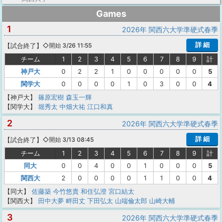
Games
1
2026年 関西六大学準硬式春季
詳 細
【
試合終了
】
◇開始 3/26 11:55
チーム
1
2
3
4
5
6
7
8
9
計
神戸大
0
2
2
1
0
0
0
0
0
5
関学大
0
0
0
0
1
0
3
0
0
4
【神戸大】
篠原宏樹
森玉一輝
【関学大】
堀秀太
中畑大祐
江口和真
2
2026年 関西六大学準硬式春季
詳 細
【
試合終了
】
◇開始 3/13 08:45
チーム
1
2
3
4
5
6
7
8
9
計
同大
0
0
4
0
0
1
0
0
0
5
関西大
2
0
0
0
0
1
1
0
0
4
【同大】
佐藤築
今竹悠貴
和住弘澄
宮口結太
【関西大】
田中大夢
畔田丈
下田弘太
山端倫太郎
山崎大輔
3
2026年 関西六大学準硬式春季