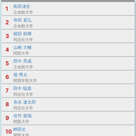
島田渚生
1
立命館大学
寺田 直弘
2
立命館大学
植田 裕輝
3
同志社大学
山崎 大輔
4
関西大学
田中 亮成
5
立命館大学
堀 秀太
6
関西学院大学
田中 聡真
7
同志社大学
糸永 遼太郎
8
同志社大学
佐竹 俊哉
9
関西大学
畔田丈
10
関西大学