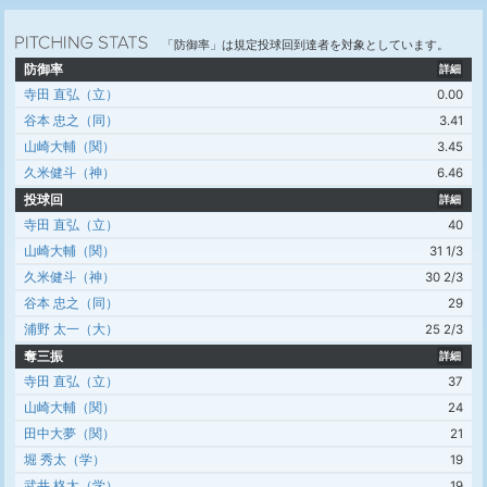
「防御率」は規定投球回到達者を対象としています。
防御率
詳細
寺田 直弘（立）
0.00
谷本 忠之（同）
3.41
山崎大輔（関）
3.45
久米健斗（神）
6.46
投球回
詳細
寺田 直弘（立）
40
山崎大輔（関）
31 1/3
久米健斗（神）
30 2/3
谷本 忠之（同）
29
浦野 太一（大）
25 2/3
奪三振
詳細
寺田 直弘（立）
37
山崎大輔（関）
24
田中大夢（関）
21
堀 秀太（学）
19
武井 柊太（学）
19