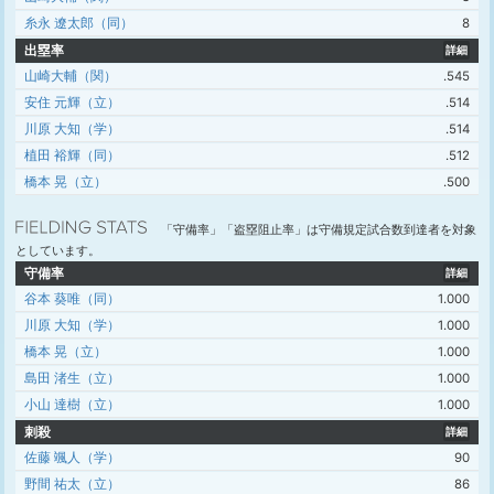
糸永 遼太郎（同）
8
出塁率
詳細
山崎大輔（関）
.545
安住 元輝（立）
.514
川原 大知（学）
.514
植田 裕輝（同）
.512
橋本 晃（立）
.500
「守備率」「盗塁阻止率」は守備規定試合数到達者を対象
としています。
守備率
詳細
谷本 葵唯（同）
1.000
川原 大知（学）
1.000
橋本 晃（立）
1.000
島田 渚生（立）
1.000
小山 達樹（立）
1.000
刺殺
詳細
佐藤 颯人（学）
90
野間 祐太（立）
86