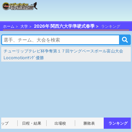
2026年 関西六大学準硬式春季
ホーム
大学
ランキング
チューリップテレビ杯争奪第１７回ヤングベースボール富山大会
Locomotionﾔﾝｸﾞ優勝
トップ
日程・結果
出場校
勝敗表
ランキング