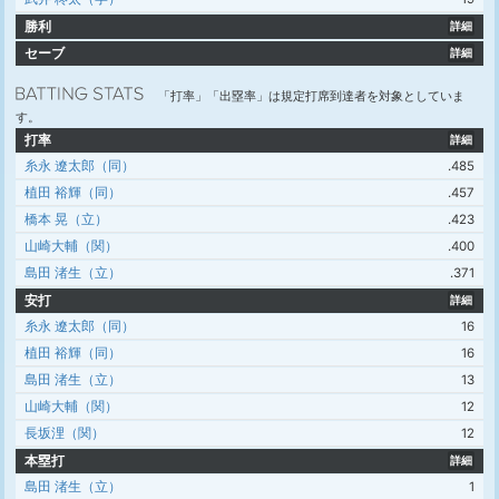
勝利
詳細
セーブ
詳細
「打率」「出塁率」は規定打席到達者を対象としていま
す。
打率
詳細
糸永 遼太郎（同）
.485
植田 裕輝（同）
.457
橋本 晃（立）
.423
山崎大輔（関）
.400
島田 渚生（立）
.371
安打
詳細
糸永 遼太郎（同）
16
植田 裕輝（同）
16
島田 渚生（立）
13
山崎大輔（関）
12
長坂浬（関）
12
本塁打
詳細
島田 渚生（立）
1