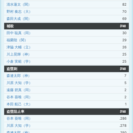
清水蓮太（関）
82
野村 奏志（大）
70
森田大成（関）
69
補殺
詳細
田中 聡真（同）
30
福榮陸（関）
29
津脇 大輔（立）
26
川上晃輝（神）
25
小倉 実範（学）
25
盗塁刺
詳細
森遼太郎（神）
7
川原 大知（学）
5
遠藤 碧真（同）
2
谷本 葵唯（同）
2
本田 航己（大）
1
盗塁阻止率
詳細
谷本 葵唯（同）
.286
川原 大知（学）
.278
森遼太郎（神）
.250