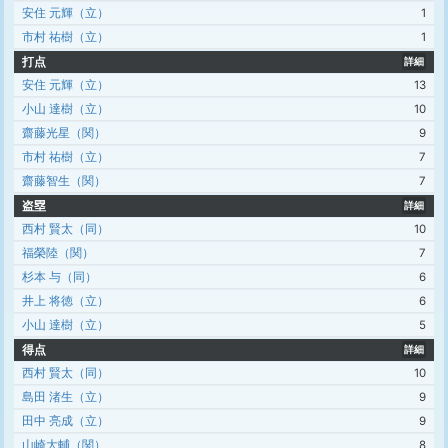
安住 元輝（立）
1
市村 祐樹（立）
1
打点
詳細
安住 元輝（立）
13
小山 達樹（立）
10
齋藤光星（関）
9
市村 祐樹（立）
7
齋藤智生（関）
7
盗塁
詳細
西村 賢太（同）
10
福榮陸（関）
7
杉本 与（同）
6
井上 将徳（立）
6
小山 達樹（立）
5
得点
詳細
西村 賢太（同）
10
島田 渚生（立）
9
田中 亮成（立）
9
山崎大輔（関）
8