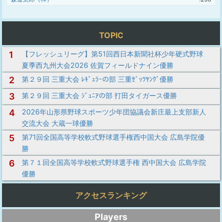
TOPIC
1
【フレッシュリーグ】第51回西日本新聞社杯少年硬式野球
夏季西九州大会2026 佐賀フィールドナイン優勝
2
第２９回 三重大会 ﾚｷﾞｭﾗｰの部 三重ｾﾞｯﾂﾔﾝｸﾞ優勝
3
第２９回 三重大会 ｼﾞｭﾆｱの部 打田タイガース優勝
4
2026年山形県野球スポーツ少年団協議会新庄最上支部新人
交流大会 大蔵一球優勝
5
第71回全国高等学校軟式野球選手権西中国大会 広島学院優
勝
6
第７１回全国高等学校軟式野球選手権 西中国大会 広島学院
優勝
アクセスランキング
Players