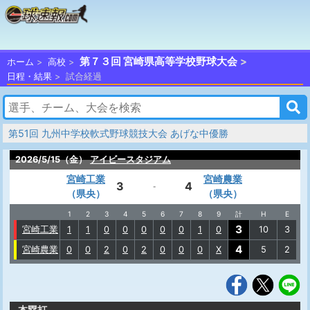
第７３回 宮崎県高等学校野球大会
ホーム
高校
日程・結果
試合経過
第51回 九州中学校軟式野球競技大会 あげな中優勝
2026/5/15（金）
アイビースタジアム
宮崎工業
宮崎農業
3
4
-
（県央）
（県央）
1
2
3
4
5
6
7
8
9
計
H
E
3
宮崎工業
1
1
0
0
0
0
0
1
0
10
3
4
宮崎農業
0
0
2
0
2
0
0
0
X
5
2
本塁打