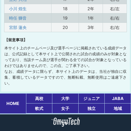
小川 煌生
18
2年
右/左
時任 獅音
19
1年
右/右
宮部 蓮央
20
3年
右/右
【留意事項】
本サイト上のチームページ及び選手ページに掲載されている成績データ
は、公式記録として本サイト上で公開された試合の成績のみが対象とな
っており、当該チーム及び選手が関わる全ての試合が対象となっている
わけではありませんので、この点、ご了承下さい。
なお、成績データに限らず、本サイト上のデータは、当社が独自に収
集、蓄積しているデータですので、無断転載、無断使用はご遠慮下さ
い。
高校
大学
ジュニア
JABA
HOME
軟式
女子
独立
地域