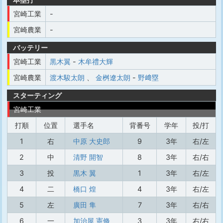
宮崎工業
-
宮崎農業
-
バッテリー
宮崎工業
黒木翼
-
木牟禮大輝
宮崎農業
渡木駿太朗
、
金桝遼太朗
-
野﨑塁
スターティング
宮崎工業
打順
位置
選手名
背番号
学年
投/打
1
右
中原 大史郎
9
3年
右/左
2
中
清野 開智
8
3年
右/右
3
投
黒木 翼
1
3年
右/左
4
二
橋口 煌
4
3年
右/左
5
左
廣田 隼
7
3年
右/右
6
一
加治屋 憲脩
3
3年
右/右