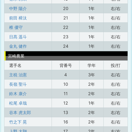
中野 陽介
20
1年
右/右
前田 樟汰
21
1年
右/右
椎 優守
22
1年
右/右
日髙 遥斗
23
1年
右/右
金丸 健作
24
1年
右/右
宮崎農業
選手名
背番号
学年
投/打
主税 治憲
4
3年
右/右
長嶺 聖斗
10
2年
右/右
鈴木 康介
11
2年
右/右
松尾 卓哉
12
1年
右/右
谷本 虎太郎
13
2年
右/右
竹之下 晃
16
2年
右/右
上野 大翔
17
2年
右/右