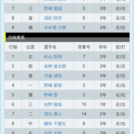
7
三
野﨑 隆誠
5
3年
右/右
8
遊
成松 陸空
6
3年
右/右
9
捕
木牟禮 大輝
2
3年
右/右
宮崎農業
打順
位置
選手名
背番号
学年
投/打
1
左
松山 堅翔
7
2年
右/右
2
指
金桝 遼太朗
5
3年
右/左
3
遊
川越 雄琉
6
3年
右/右
4
一
野﨑 愛都
3
3年
右/右
5
捕
野﨑 塁
2
2年
右/右
6
三
佐野 陽哉
15
1年
右/左
7
二
増元 勇心
14
2年
右/右
8
中
關谷 千愛生
8
3年
右/右
9
右
吉田 大悟
9
3年
右/右