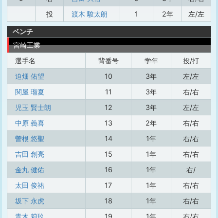
投
渡木 駿太朗
1
2年
左/左
ベンチ
宮崎工業
選手名
背番号
学年
投/打
迫畑 佑望
10
3年
左/左
関屋 瑠夏
11
3年
右/右
児玉 賢士朗
12
3年
左/左
中原 義喜
13
2年
右/右
曽根 悠聖
14
1年
右/右
吉田 創亮
15
1年
右/右
金丸 健佑
16
1年
右/
太田 俊祐
17
1年
右/右
坂下 永虎
18
1年
右/右
青木 莉玖
19
1年
右/右