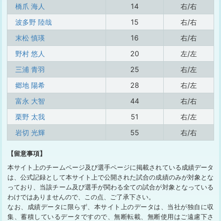
橋爪 海人
14
右/右
波多野 陸哉
15
右/右
末松 慎瑛
16
右/右
野村 悠人
20
左/左
三浦 青羽
25
右/左
郷地 陽希
28
右/左
富永 大智
44
右/右
栗野 太我
51
右/左
岩切 光輝
55
右/右
【留意事項】
本サイト上のチームページ及び選手ページに掲載されている成績データ
は、公式記録として本サイト上で公開された試合の成績のみが対象とな
っており、当該チーム及び選手が関わる全ての試合が対象となっている
わけではありませんので、この点、ご了承下さい。
なお、成績データに限らず、本サイト上のデータは、当社が独自に収
集、蓄積しているデータですので、無断転載、無断使用はご遠慮下さ