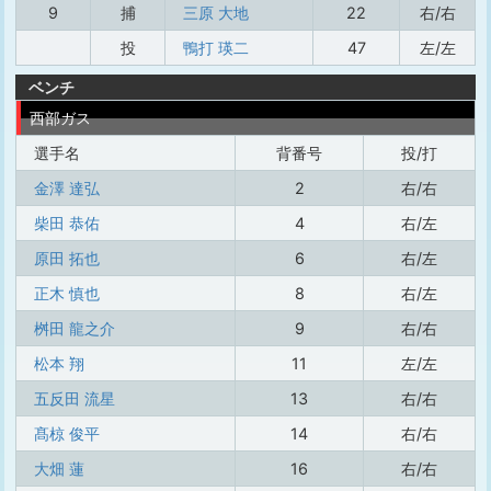
9
捕
三原 大地
22
右/右
投
鴨打 瑛二
47
左/左
ベンチ
西部ガス
選手名
背番号
投/打
金澤 達弘
2
右/右
柴田 恭佑
4
右/左
原田 拓也
6
右/左
正木 慎也
8
右/左
桝田 龍之介
9
右/右
松本 翔
11
左/左
五反田 流星
13
右/右
髙椋 俊平
14
右/右
大畑 蓮
16
右/右