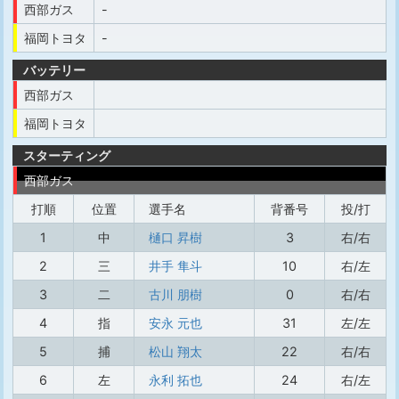
西部ガス
-
福岡トヨタ
-
バッテリー
西部ガス
福岡トヨタ
スターティング
西部ガス
打順
位置
選手名
背番号
投/打
1
中
樋口 昇樹
3
右/右
2
三
井手 隼斗
10
右/左
3
二
古川 朋樹
0
右/右
4
指
安永 元也
31
左/左
5
捕
松山 翔太
22
右/右
6
左
永利 拓也
24
右/左