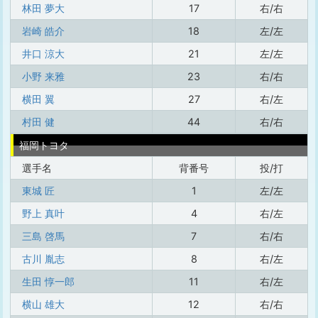
林田 夢大
17
右/右
岩崎 皓介
18
左/左
井口 涼大
21
左/左
小野 来雅
23
右/右
横田 翼
27
右/左
村田 健
44
右/右
福岡トヨタ
選手名
背番号
投/打
東城 匠
1
左/左
野上 真叶
4
右/左
三島 啓馬
7
右/右
古川 胤志
8
右/左
生田 惇一郎
11
右/左
横山 雄大
12
右/右