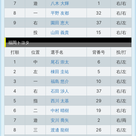
7
遊
八木 大輝
1
右/右
8
一
平野 友都
32
右/右
9
右
園田 恵大
37
右/左
投
山田 義貴
15
右/右
福岡トヨタ
打順
位置
選手名
背番号
投/打
1
中
尾石 崇太
6
右/左
2
左
棟田 圭祐
5
右/左
3
一
福島 悠介
10
右/左
4
右
石田 渉人
37
右/右
5
指
西川 太基
29
右/左
6
二
中村 晴樹
19
右/右
7
遊
安川 喬矢
2
右/両
8
三
渡邊 龍樹
26
右/左