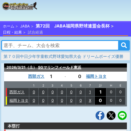
第72回 JABA福岡県野球連盟会長杯
ホーム
JABA
日程・結果
試合経過
第７０回中日少年学童軟式野球愛知県大会 ドリームボーイズ優勝
2026/3/21（土）
SGマリンフィールド東浜
1
0
西部ガス
福岡トヨタ
-
1
2
3
4
5
6
7
計
H
E
1
西部ガス
0
0
0
0
0
0
1
0
0
0
福岡トヨタ
0
0
0
0
0
0
X
0
0
本塁打