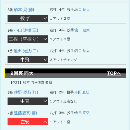
橋本 晃(捕)
右打
4年
投手:
宮口 結太
8番
投ギ
１アウト２塁
小山 達樹(三)
右打
4年
投手:
宮口 結太
9番
三振（空振り）
２アウト２塁
池田 光汰(二)
右打
4年
投手:
宮口 結太
1番
中飛
３アウトチェンジ
9回裏 同大
TOPへ
【代打】杉本 与→佐野 奬哉
佐野 奬哉(打)
右打
2年
投手:
寺田 直弘
6番
中直
１アウト走者なし
遠藤碧真(捕)
右打
3年
投手:
寺田 直弘
7番
左安
１アウト１塁