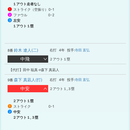
１アウト走者なし
ストライク（空振り）
0-1
1
ファウル
0-2
2
左安
3
１アウト１塁
鈴木 遼人(二)
右打
4年
投手:
寺田 直弘
8番
中飛
２アウト１塁
【代打】田中 聡真→森下 真凪人
森下 真凪人(打)
右打
4年
投手:
寺田 直弘
9番
中安
２アウト１,３塁
２アウト１塁
ストライク
0-1
1
中安
2
２アウト１,３塁