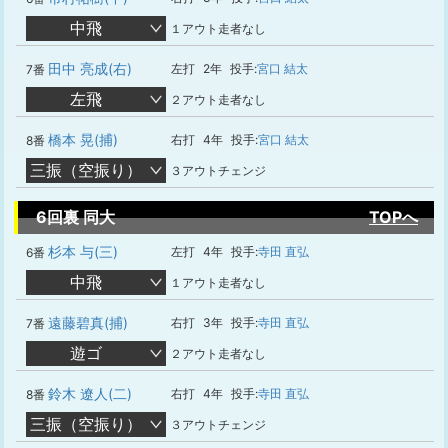
中飛
１アウト走者なし
田中 亮成(右)
左打
2年
投手:
宮口 結太
7番
左飛
２アウト走者なし
橋本 晃(捕)
右打
4年
投手:
宮口 結太
8番
三振（空振り）
３アウトチェンジ
6回裏 同大
TOPへ
杉本 与(三)
左打
4年
投手:
寺田 直弘
6番
中飛
１アウト走者なし
遠藤碧真(捕)
右打
3年
投手:
寺田 直弘
7番
遊ゴ
２アウト走者なし
鈴木 遼人(二)
右打
4年
投手:
寺田 直弘
8番
三振（空振り）
３アウトチェンジ