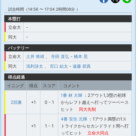
試合時間（14:56 〜 17:04 2時間08分 ）
本塁打
立命大
-
同大
-
バッテリー
立命大
土井 将靖
、
寺田 直弘
-
橋本 晃
同大
浅利渉太
、
宮口 結太
-
遠藤 碧真
得点経過
イニング
得点
スコア
コメント
1番 林 大輝
：2アウト1,3塁の初球
2回裏
+1
0 - 1
からレフト越えへ打ってツーベース
ヒット
同大先制
4番 安住 元輝
：1アウト満塁の1ス
+1
1 - 1
トライクからセカンドライト間へ打
ってヒット
立命大同点