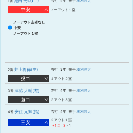
池田 光汰(二)
右打
4年
投手:
浅利渉太
1番
中安
ノーアウト１塁
ノーアウト走者なし
中安
1
ノーアウト１塁
井上将徳(左)
右打
3年
投手:
浅利渉太
2番
投ゴ
１アウト２塁
津脇 大輔(遊)
左打
4年
投手:
浅利渉太
3番
遊ゴ
２アウト３塁
安住 元輝(指)
右打
4年
投手:
浅利渉太
4番
２アウト１塁
三安
+1点
3
-
1