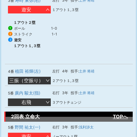
寿時 東弥(右)
左打
3年
投手:
土井 将靖
3番
遊安
１アウト１,３塁
１アウト２塁
ボール
1-0
1
ストライク
1-1
2
遊安
3
１アウト１,３塁
植田 裕輝(左)
左打
4年
投手:
土井 将靖
4番
三振（空振り）
２アウト１,３塁
廣内 駿太(指)
右打
3年
投手:
土井 将靖
5番
右飛
３アウトチェンジ
2回表 立命大
TOPへ
野間 祐太(一)
右打
3年
投手:
浅利渉太
5番
遊安
ノーアウト１塁