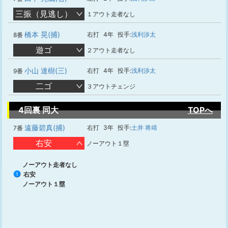
三振（見逃し）
１アウト走者なし
橋本 晃(捕)
右打
4年
投手:
浅利渉太
8番
遊ゴ
２アウト走者なし
小山 達樹(三)
右打
4年
投手:
浅利渉太
9番
二ゴ
３アウトチェンジ
4回裏 同大
TOPへ
遠藤碧真(捕)
右打
3年
投手:
土井 将靖
7番
右安
ノーアウト１塁
ノーアウト走者なし
右安
1
ノーアウト１塁