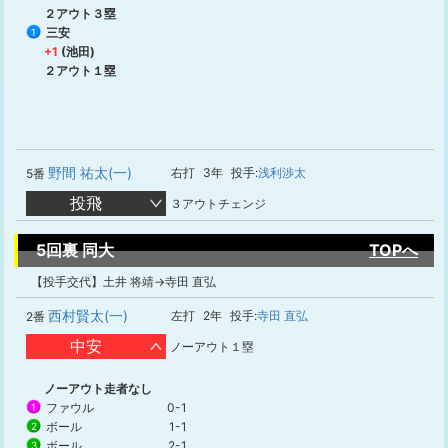
２アウト３塁
三安
1
+1
(池田)
２アウト１塁
野間 祐太(一)
右打
3年
投手:
浅利渉太
5番
投飛
３アウトチェンジ
5回裏 同大
TOPへ
【投手交代】土井 将靖→寺田 直弘
西村賢太(一)
左打
2年
投手:
寺田 直弘
2番
中安
ノーアウト１塁
ノーアウト走者なし
ファウル
0-1
1
ボール
1-1
2
ボール
2-1
3