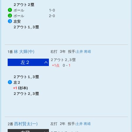
２アウト２塁
ボール
1-0
1
ボール
2-0
2
左安
3
２アウト１,３塁
林 大輝(中)
右打
3年
投手:
土井 将靖
1番
２アウト２,３塁
左２
+1点
0
-
1
２アウト１,３塁
左２
1
+1
(杉本)
２アウト２,３塁
西村賢太(一)
左打
2年
投手:
土井 将靖
2番