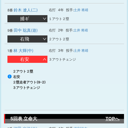
鈴木 遼人(二)
右打
4年
投手:
土井 将靖
8番
捕ギ
１アウト２塁
田中 聡真(遊)
右打
2年
投手:
土井 将靖
9番
右飛
２アウト２塁
林 大輝(中)
右打
3年
投手:
土井 将靖
1番
右安
３アウトチェンジ
２アウト２塁
右安
1
２塁走者アウト(9-2)
３アウトチェンジ
5回表 立命大
TOPへ