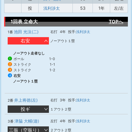
投
浅利渉太
53
1年
左/左
1回表 立命大
TOPへ
池田 光汰(二)
右打
4年
投手:
浅利渉太
1番
右安
ノーアウト１塁
ノーアウト走者なし
ボール
1-0
1
ストライク
1-1
2
ストライク
1-2
3
右安
4
ノーアウト１塁
井上将徳(左)
右打
3年
投手:
浅利渉太
2番
投ギ
１アウト２塁
津脇 大輔(遊)
左打
4年
投手:
浅利渉太
3番
三振（空振り）
２アウト２塁