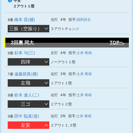
中安
5
２アウト１塁
橋本 晃(捕)
右打
4年
投手:
浅利渉太
8番
三振（空振り）
３アウトチェンジ
2回裏 同大
TOPへ
杉本 与(三)
左打
4年
投手:
土井 将靖
6番
四球
ノーアウト１塁
遠藤碧真(捕)
右打
3年
投手:
土井 将靖
7番
左飛
１アウト１塁
鈴木 遼人(二)
右打
4年
投手:
土井 将靖
8番
三ゴ
２アウト２塁
田中 聡真(遊)
右打
2年
投手:
土井 将靖
9番
左安
２アウト１,３塁