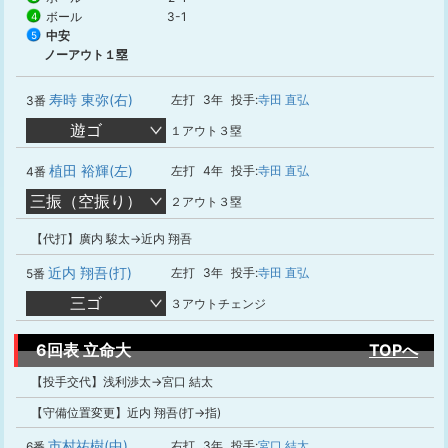
ボール
3-1
4
中安
5
ノーアウト１塁
寿時 東弥(右)
左打
3年
投手:
寺田 直弘
3番
遊ゴ
１アウト３塁
植田 裕輝(左)
左打
4年
投手:
寺田 直弘
4番
三振（空振り）
２アウト３塁
【代打】廣内 駿太→近内 翔吾
近内 翔吾(打)
左打
3年
投手:
寺田 直弘
5番
三ゴ
３アウトチェンジ
6回表 立命大
TOPへ
【投手交代】浅利渉太→宮口 結太
【守備位置変更】近内 翔吾(打→指)
市村祐樹(中)
右打
3年
投手:
宮口 結太
6番