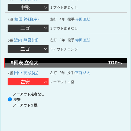
中飛
１アウト走者なし
植田 裕輝(左)
左打
4年
投手:
寺田 直弘
4番
二ゴ
２アウト走者なし
近内 翔吾(指)
左打
3年
投手:
寺田 直弘
5番
二ゴ
３アウトチェンジ
9回表 立命大
TOPへ
田中 亮成(右)
左打
2年
投手:
宮口 結太
7番
左安
ノーアウト１塁
ノーアウト走者なし
左安
1
ノーアウト１塁