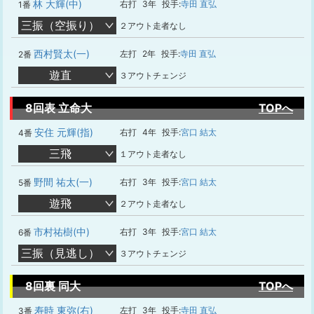
林 大輝(中)
右打
3年
投手:
寺田 直弘
1番
三振（空振り）
２アウト走者なし
西村賢太(一)
左打
2年
投手:
寺田 直弘
2番
遊直
３アウトチェンジ
8回表 立命大
TOPへ
安住 元輝(指)
右打
4年
投手:
宮口 結太
4番
三飛
１アウト走者なし
野間 祐太(一)
右打
3年
投手:
宮口 結太
5番
遊飛
２アウト走者なし
市村祐樹(中)
右打
3年
投手:
宮口 結太
6番
三振（見逃し）
３アウトチェンジ
8回裏 同大
TOPへ
寿時 東弥(右)
左打
3年
投手:
寺田 直弘
3番