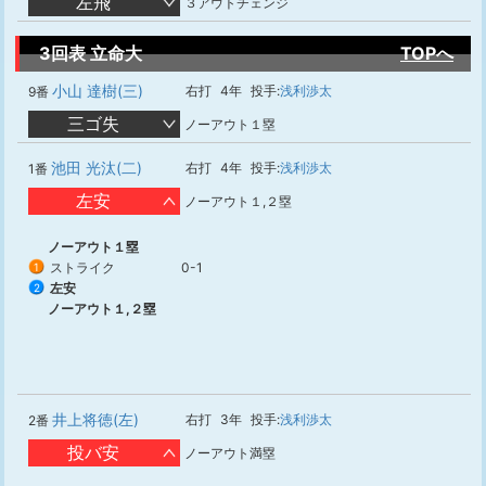
左飛
３アウトチェンジ
3回表 立命大
TOPへ
小山 達樹(三)
右打
4年
投手:
浅利渉太
9番
三ゴ失
ノーアウト１塁
池田 光汰(二)
右打
4年
投手:
浅利渉太
1番
左安
ノーアウト１,２塁
ノーアウト１塁
ストライク
0-1
1
左安
2
ノーアウト１,２塁
井上将徳(左)
右打
3年
投手:
浅利渉太
2番
投バ安
ノーアウト満塁