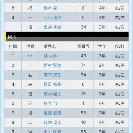
8
捕
橋本 晃
8
4年
右/右
9
三
小山 達樹
5
4年
右/右
投
土井 将靖
24
2年
右/右
同大
打順
位置
選手名
背番号
学年
投/打
1
中
林 大輝
43
3年
右/右
2
一
西村 賢太
74
2年
右/左
3
右
寿時 東弥
34
3年
右/左
4
左
植田 裕輝
6
4年
右/左
5
指
廣内 駿太
15
3年
右/右
6
三
杉本 与
1
4年
右/左
7
捕
遠藤 碧真
55
3年
右/右
8
二
鈴木 遼人
10
4年
右/右
9
遊
田中 聡真
98
2年
右/右