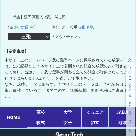
【代走】森下 真凪人→森川 滉史郎
林 大輝(中)
右打
3年
投手:
寺田 直弘
1番
三飛
３アウトチェンジ
【留意事項】
本サイト上のチームページ及び選手ページに掲載されている成績データ
は、公式記録として本サイト上で公開された試合の成績のみが対象とな
1
っており、当該チーム及び選手が関わる全ての試合が対象となっている
2
わけではありませんので、この点、ご了承下さい。
なお、成績データに限らず、本サイト上のデータは、当社が独自に収
3
集、蓄積しているデータですので、無断転載、無断使用はご遠慮下さ
4
い。
5
高校
大学
ジュニア
JABA
6
HOME
7
軟式
女子
独立
地域
8