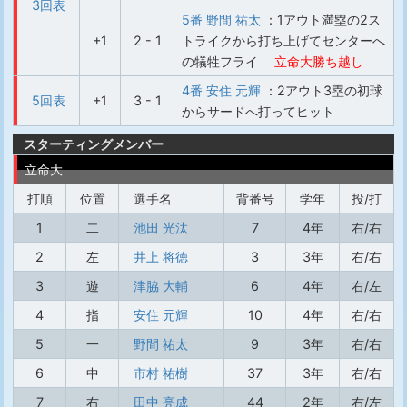
3回表
5番 野間 祐太
：1アウト満塁の2ス
+1
2 - 1
トライクから打ち上げてセンターへ
の犠牲フライ
立命大勝ち越し
4番 安住 元輝
：2アウト3塁の初球
5回表
+1
3 - 1
からサードへ打ってヒット
スターティングメンバー
立命大
打順
位置
選手名
背番号
学年
投/打
1
二
池田 光汰
7
4年
右/右
2
左
井上 将徳
3
3年
右/右
3
遊
津脇 大輔
6
4年
右/左
4
指
安住 元輝
10
4年
右/右
5
一
野間 祐太
9
3年
右/右
6
中
市村 祐樹
37
3年
右/右
7
右
田中 亮成
44
2年
右/左