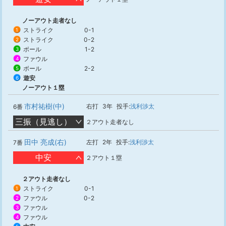
ノーアウト走者なし
ストライク
0-1
1
ストライク
0-2
2
ボール
1-2
3
ファウル
4
ボール
2-2
5
遊安
6
ノーアウト１塁
市村祐樹(中)
右打
3年
投手:
浅利渉太
6番
三振（見逃し）
２アウト走者なし
田中 亮成(右)
左打
2年
投手:
浅利渉太
7番
中安
２アウト１塁
２アウト走者なし
ストライク
0-1
1
ファウル
0-2
2
ファウル
3
ファウル
4