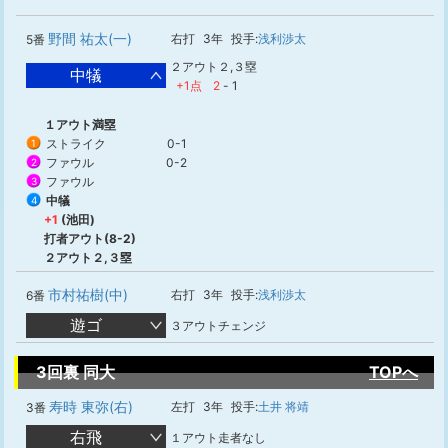
野間 祐太(一)
右打
3年
投手:
浅利渉太
5番
２アウト２,３塁
中犠
+1点
2
-
1
１アウト満塁
ストライク
0-1
1
ファウル
0-2
2
ファウル
3
中犠
4
+1
(池田)
打者アウト(8-2)
２アウト２,３塁
市村祐樹(中)
右打
3年
投手:
浅利渉太
6番
遊ゴ
３アウトチェンジ
3回裏 同大
TOPへ
寿時 東弥(右)
左打
3年
投手:
土井 将靖
3番
右飛
１アウト走者なし