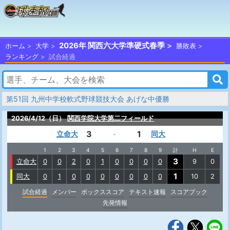
2026年 関西六大学準硬式春季
ホーム
大学
勝敗表
ランキング
試合経過
第51回 九州中学校軟式野球競技大会 あげな中優勝
2026/4/12（日）
関西学院大学第二フィールド
3
1
立命大
同大
-
1
2
3
4
5
6
7
8
9
計
H
E
3
立命大
0
0
2
0
1
0
0
0
0
9
0
1
同大
0
1
0
0
0
0
0
0
0
10
2
試合経過
メンバー
ボックススコア
テキスト速報
スコアブック
先発情報