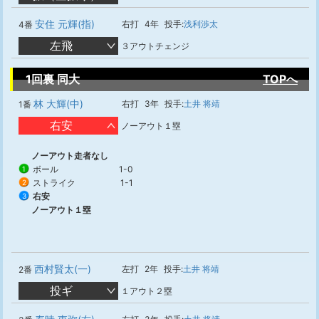
安住 元輝(指)
右打
4年
投手:
浅利渉太
4番
左飛
３アウトチェンジ
1回裏 同大
TOPへ
林 大輝(中)
右打
3年
投手:
土井 将靖
1番
右安
ノーアウト１塁
ノーアウト走者なし
ボール
1-0
1
ストライク
1-1
2
右安
3
ノーアウト１塁
西村賢太(一)
左打
2年
投手:
土井 将靖
2番
投ギ
１アウト２塁