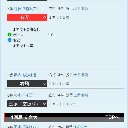
植田 裕輝(左)
左打
4年
投手:
土井 将靖
4番
右安
１アウト１塁
１アウト走者なし
ボール
1-0
1
右安
2
１アウト１塁
廣内 駿太(指)
右打
3年
投手:
土井 将靖
5番
右飛
２アウト１塁
杉本 与(三)
左打
4年
投手:
土井 将靖
6番
三振（空振り）
３アウトチェンジ
4回表 立命大
TOPへ
田中 亮成(右)
左打
2年
投手:
浅利渉太
7番