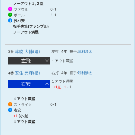
ノーアウト１,２塁
ファウル
0-1
1
ボール
1-1
2
投バ安
3
投手失策(ファンブル)
ノーアウト満塁
津脇 大輔(遊)
左打
4年
投手:
浅利渉太
3番
左飛
１アウト満塁
安住 元輝(指)
右打
4年
投手:
浅利渉太
4番
１アウト満塁
右安
+1点
1
-
1
１アウト満塁
ストライク
0-1
1
右安
2
+1
(小山)
１アウト満塁