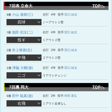
7回表 立命大
TOPへ
小山 達樹(三)
右打
4年
投手:
宮口 結太
9番
四球
ノーアウト１塁
池田 光汰(二)
右打
4年
投手:
宮口 結太
1番
投ギ
１アウト２塁
井上将徳(左)
右打
3年
投手:
宮口 結太
2番
中飛
２アウト２塁
津脇 大輔(遊)
左打
4年
投手:
宮口 結太
3番
二ゴ
３アウトチェンジ
7回裏 同大
TOPへ
田中 聡真(遊)
右打
2年
投手:
寺田 直弘
9番
右飛
１アウト走者なし