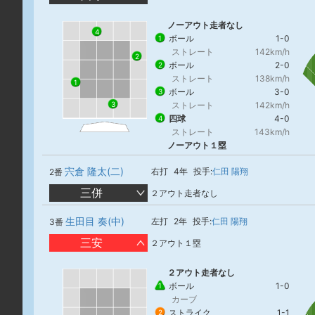
ノーアウト走者なし
4
ボール
1-0
1
ストレート
142km/h
2
ボール
2-0
2
ストレート
138km/h
1
ボール
3-0
3
3
ストレート
142km/h
四球
4-0
4
ストレート
143km/h
ノーアウト１塁
宍倉 隆太(二)
右打
4年
投手:
仁田 陽翔
2番
三併
２アウト走者なし
生田目 奏(中)
左打
2年
投手:
仁田 陽翔
3番
三安
２アウト１塁
２アウト走者なし
ボール
1-0
1
カーブ
ストライク
1-1
2