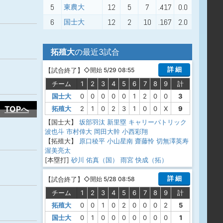
5
12
5
7
.417
0.0
東農大
6
12
2
10
.167
2.0
国士大
拓殖大
の最近3試合
詳 細
【
試合終了
】
◇開始 5/29 08:55
チーム
1
2
3
4
5
6
7
8
9
計
国士大
0
0
0
0
0
1
2
0
0
3
TOPへ
拓殖大
2
1
0
2
3
1
0
0
X
9
【国士大】
坂部羽汰
新里塁
キャリーパトリック
波也斗
市村倖大
岡田大幹
小西彩翔
【拓殖大】
原口稜平
小山星南
齋藤怜
切無澤英寿
渥美亮太
[本塁打]
砂川 佑真（国）
雨宮 快成（拓）
詳 細
【
試合終了
】
◇開始 5/28 08:58
チーム
1
2
3
4
5
6
7
8
9
計
拓殖大
0
0
1
0
2
0
0
0
2
5
国士大
0
1
0
0
0
0
0
0
0
1