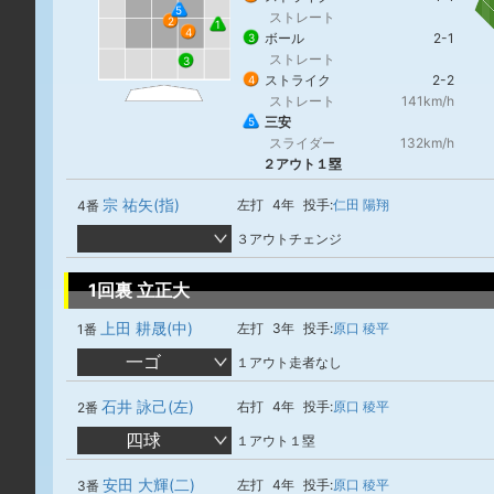
5
ストレート
2
1
4
ボール
2-1
3
ストレート
3
ストライク
2-2
4
ストレート
141km/h
三安
5
スライダー
132km/h
２アウト１塁
宗 祐矢(指)
左打
4年
投手:
仁田 陽翔
4番
３アウトチェンジ
1回裏 立正大
上田 耕晟(中)
左打
3年
投手:
原口 稜平
1番
一ゴ
１アウト走者なし
石井 詠己(左)
右打
4年
投手:
原口 稜平
2番
四球
１アウト１塁
安田 大輝(二)
左打
4年
投手:
原口 稜平
3番