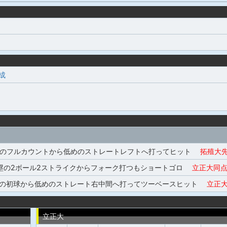
成
塁のフルカウントから低めのストレートレフトへ打ってヒット
拓殖大
3塁の2ボール2ストライクからフォーク打つもショートゴロ
立正大同
塁の初球から低めのストレート右中間へ打ってツーベースヒット
立正大
立正大