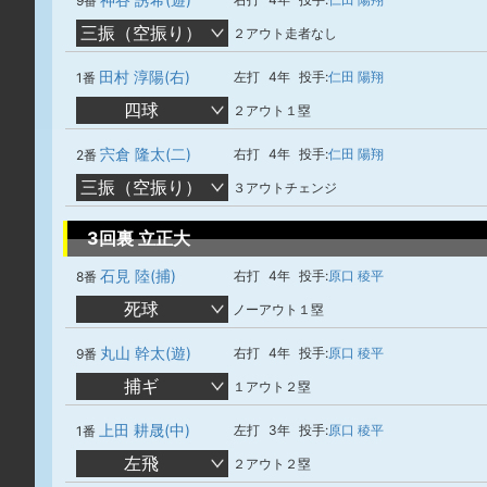
9番
三振（空振り）
２アウト走者なし
田村 淳陽(右)
左打
4年
投手:
仁田 陽翔
1番
四球
２アウト１塁
宍倉 隆太(二)
右打
4年
投手:
仁田 陽翔
2番
三振（空振り）
３アウトチェンジ
3回裏 立正大
石見 陸(捕)
右打
4年
投手:
原口 稜平
8番
死球
ノーアウト１塁
丸山 幹太(遊)
右打
4年
投手:
原口 稜平
9番
捕ギ
１アウト２塁
上田 耕晟(中)
左打
3年
投手:
原口 稜平
1番
左飛
２アウト２塁