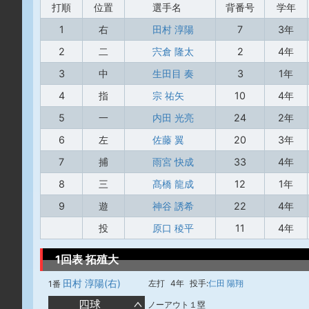
打順
位置
選手名
背番号
学年
1
右
田村 淳陽
7
3年
2
二
宍倉 隆太
2
4年
3
中
生田目 奏
3
1年
4
指
宗 祐矢
10
4年
5
一
内田 光亮
24
2年
6
左
佐藤 翼
20
3年
7
捕
雨宮 快成
33
4年
8
三
髙橋 龍成
12
1年
9
遊
神谷 誘希
22
4年
投
原口 稜平
11
4年
1回表 拓殖大
田村 淳陽(右)
左打
4年
投手:
仁田 陽翔
1番
四球
ノーアウト１塁