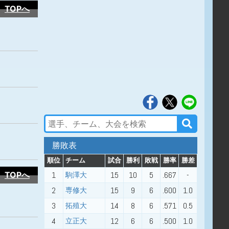
TOPへ
勝敗表
順位
チーム
試合
勝利
敗戦
勝率
勝差
TOPへ
1
15
10
5
.667
-
駒澤大
2
15
9
6
.600
1.0
専修大
3
14
8
6
.571
0.5
拓殖大
4
12
6
6
.500
1.0
立正大