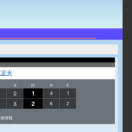
立正大
9
計
H
E
1
0
4
1
2
X
6
2
先発情報