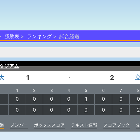
勝敗表
ランキング
試合経過
タジアム
大
1
2
-
1
2
3
4
5
6
7
8
0
0
0
0
1
0
0
0
0
0
0
0
0
0
0
2
過
メンバー
ボックススコア
テキスト速報
スコアブック