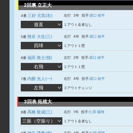
2回裏 立正大
三好 元気(右)
右打
3年
投手:
原口 稜平
4番
遊直
１アウト走者なし
熊谷 大生(三)
右打
4年
投手:
原口 稜平
5番
四球
１アウト１塁
福田 敦士(指)
左打
2年
投手:
原口 稜平
6番
右飛
２アウト１塁
内囿 光人(一)
右打
4年
投手:
原口 稜平
7番
左飛
３アウトチェンジ
3回表 拓殖大
髙橋 龍成(三)
右打
1年
投手:
仁田 陽翔
8番
三振（空振り）
１アウト走者なし
神谷 誘希(遊)
右打
4年
投手:
仁田 陽翔