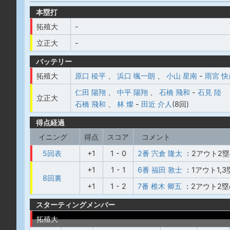
本塁打
拓殖大
-
立正大
-
バッテリー
拓殖大
原口 稜平
、
浜口 颯一朗
、
小山 星南
-
雨宮 快
仁田 陽翔
、
中平 陽翔
、
石橋 飛和
-
石見 陸
立正大
石橋 飛和
、
林 燦
-
田近 介人
(8回)
得点経過
イニング
得点
スコア
コメント
5回表
+1
1 - 0
2番 宍倉 隆太
：2アウト2
+1
1 - 1
6番 福田 敦士
：1アウト1,
8回裏
+1
1 - 2
7番 椎木 卿五
：2アウト2
スターティングメンバー
拓殖大