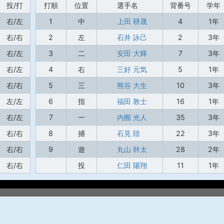
投/打
打順
位置
選手名
背番号
学年
右/左
1
中
上田 耕晟
4
1年
右/右
2
左
石井 詠己
2
3年
右/左
3
二
安田 大輝
7
3年
右/左
4
右
三好 元気
5
1年
右/右
5
三
熊谷 大生
10
3年
左/左
6
指
福田 敦士
16
1年
右/左
7
一
内囿 光人
35
3年
右/右
8
捕
石見 陸
22
3年
右/右
9
遊
丸山 幹太
28
2年
右/右
投
仁田 陽翔
11
1年