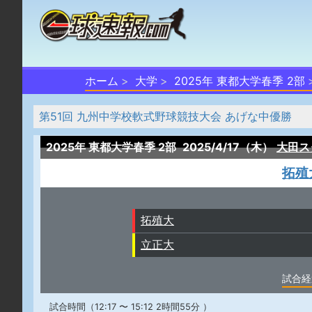
ホーム
大学
2025年 東都大学春季 2部
第51回 九州中学校軟式野球競技大会 あげな中優勝
2025年 東都大学春季 2部
2025/4/17（木）
大田ス
拓殖
拓殖大
立正大
試合経
試合時間（12:17 〜 15:12 2時間55分 ）