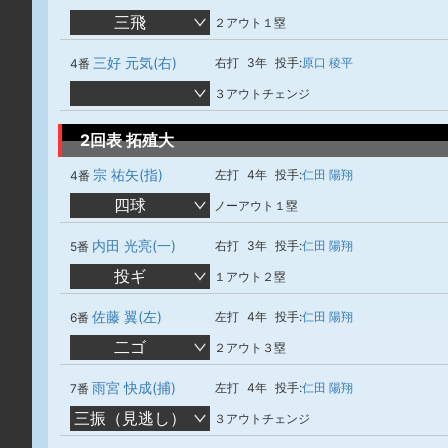
三飛
２アウト１塁
三好 元気(右)
右打
3年
投手:
原口 稜平
4番
３アウトチェンジ
2回表 拓殖大
宗 祐矢(指)
左打
4年
投手:
仁田 陽翔
4番
四球
ノーアウト１塁
内田 光亮(一)
右打
3年
投手:
仁田 陽翔
5番
投ギ
１アウト２塁
佐藤 翼(左)
左打
4年
投手:
仁田 陽翔
6番
二ゴ
２アウト３塁
雨宮 快成(捕)
左打
4年
投手:
仁田 陽翔
7番
三振（見逃し）
３アウトチェンジ