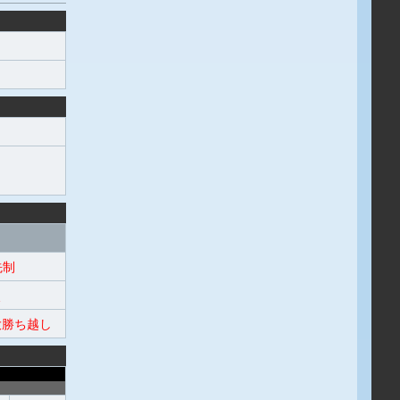
先制
点
勝ち越し