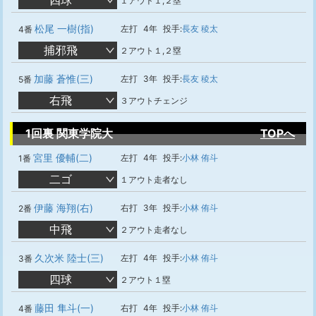
四球
１アウト１,２塁
松尾 一樹(指)
左打
4年
投手:
長友 稜太
4番
捕邪飛
２アウト１,２塁
加藤 蒼惟(三)
左打
3年
投手:
長友 稜太
5番
右飛
３アウトチェンジ
1回裏 関東学院大
TOPへ
宮里 優輔(二)
左打
4年
投手:
小林 侑斗
1番
二ゴ
１アウト走者なし
伊藤 海翔(右)
右打
3年
投手:
小林 侑斗
2番
中飛
２アウト走者なし
久次米 陸士(三)
左打
4年
投手:
小林 侑斗
3番
四球
２アウト１塁
藤田 隼斗(一)
右打
4年
投手:
小林 侑斗
4番