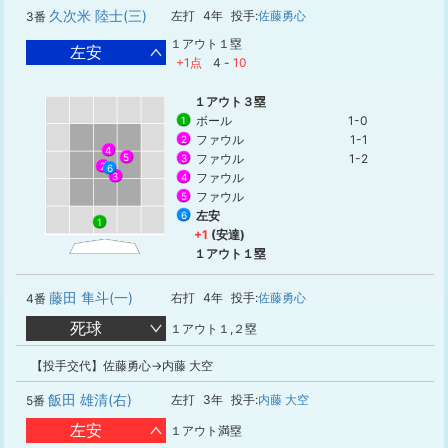
久次米 陸士(三)
左打
4年
投手:
佐藤勇心
3番
１アウト１塁
左安
+1点
4
-
10
１アウト３塁
ボール
1-0
1
ファウル
1-1
2
4
5
ファウル
1-2
3
2
6
ファウル
3
4
ファウル
5
左安
6
1
+1
(安達)
１アウト１塁
藤田 隼斗(一)
右打
4年
投手:
佐藤勇心
4番
死球
１アウト１,２塁
【投手交代】佐藤勇心→内藤 大空
飯田 雄清(右)
左打
3年
投手:
内藤 大空
5番
左安
１アウト満塁