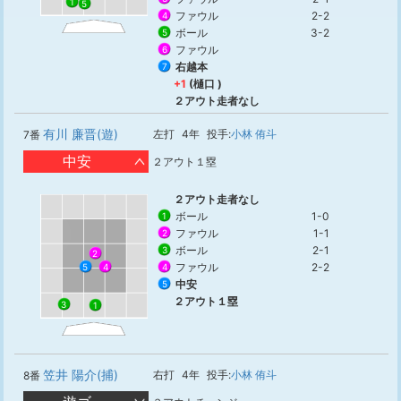
1
5
ファウル
2-2
4
ボール
3-2
5
ファウル
6
右越本
7
+1
(樋口 )
２アウト走者なし
有川 廉晋(遊)
左打
4年
投手:
小林 侑斗
7番
中安
２アウト１塁
２アウト走者なし
ボール
1-0
1
ファウル
1-1
2
ボール
2-1
3
2
ファウル
2-2
5
4
4
中安
5
２アウト１塁
3
1
笠井 陽介(捕)
右打
4年
投手:
小林 侑斗
8番