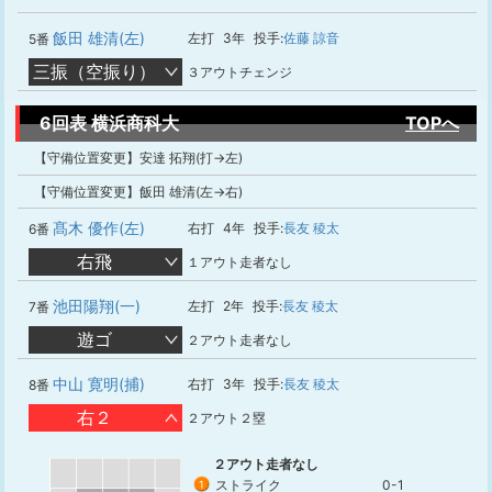
飯田 雄清(左)
左打
3年
投手:
佐藤 諒音
5番
三振（空振り）
３アウトチェンジ
6回表 横浜商科大
TOPへ
【守備位置変更】安達 拓翔(打→左)
【守備位置変更】飯田 雄清(左→右)
髙木 優作(左)
右打
4年
投手:
長友 稜太
6番
右飛
１アウト走者なし
池田陽翔(一)
左打
2年
投手:
長友 稜太
7番
遊ゴ
２アウト走者なし
中山 寛明(捕)
右打
3年
投手:
長友 稜太
8番
右２
２アウト２塁
２アウト走者なし
ストライク
0-1
1