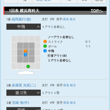
1回表 横浜商科大
TOPへ
福岡義行(遊)
左打
2年
投手:
長友 稜太
1番
中飛
１アウト走者なし
ノーアウト走者なし
ストライク
0-1
1
ボール
1-1
2
中飛
3
1
3
打者アウト(8)
１アウト走者なし
2
多羅尾 光祇(二)
左打
3年
投手:
長友 稜太
2番
遊ゴ失
１アウト１塁
宮崎 海(中)
右打
4年
投手:
長友 稜太
3番