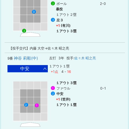
ボール
2-0
2
暴投
3
１アウト２塁
左３
3
+1
(有川)
１アウト３塁
2
【投手交代】内藤 大空→佐々木 昭之亮
神谷 莉毅(中)
左打
3年
投手:
佐々木 昭之亮
9番
１アウト１塁
中安
+1点
4
-
16
１アウト３塁
ファウル
0-1
1
中安
2
+1
(笠井)
１アウト１塁
2
1