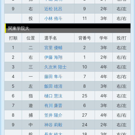
9
右
近松 比呂
9
2年
右/左
投
小林 侑斗
11
3年
右/右
関東学院大
打順
位置
選手名
背番号
学年
投/打
1
二
宮里 優輔
2
3年
右/左
2
右
伊藤 海翔
1
2年
右/右
3
三
久次米 陸士
10
4年
右/左
4
一
藤田 隼斗
7
4年
右/右
5
左
飯田 雄清
8
3年
右/左
6
指
樋口 慧汰
25
4年
右/左
7
遊
有川 廉晋
6
3年
右/左
8
捕
笠井 陽介
27
4年
右/右
9
中
神谷 莉毅
24
2年
右/左
投
長友 稜太
18
3年
右/右