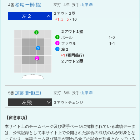
松尾 一樹(指)
左打
4年
投手:
山岸 翠
4番
２アウト２塁
左２
+1点
5
-
16
２アウト１塁
1
ボール
1-0
1
ファウル
1-1
2
3
左２
3
+1
(福岡義行)
2
２アウト２塁
加藤 蒼惟(三)
左打
3年
投手:
山岸 翠
5番
左飛
３アウトチェンジ
【留意事項】
本サイト上のチームページ及び選手ページに掲載されている成績データ
は、公式記録として本サイト上で公開された試合の成績のみが対象とな
っており、当該チーム及び選手が関わる全ての試合が対象となっている