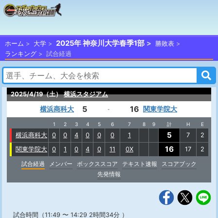
2025年 神奈川大学春季1部
ホーム
大学
勝敗表
ランキング
試合経過
2025/4/19（土）
横浜スタジアム
5
16
横浜商科大
関東学院大
-
1
2
3
4
5
6
7
8
9
計
H
E
5
横浜商科大
0
0
4
0
0
0
1
7
2
16
関東学院大
0
1
0
4
0
11
0X
17
2
試合経過
メンバー
ボックススコア
テキスト速報
スコアブック
先発情報
試合時間（11:49 〜 14:29 2時間34分 ）