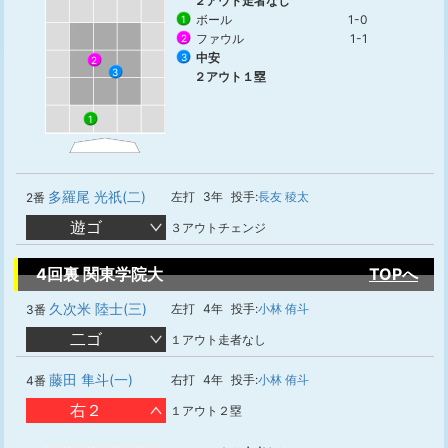
２アウト走者なし
ボール
1-0
1
ファウル
1-1
2
中安
3
2
3
２アウト１塁
1
多羅尾 光祇(二)
左打
3年
投手:
長友 稜太
2番
遊ゴ
３アウトチェンジ
4回裏 関東学院大
TOPへ
久次米 陸士(三)
左打
4年
投手:
小林 侑斗
3番
二ゴ
１アウト走者なし
藤田 隼斗(一)
右打
4年
投手:
小林 侑斗
4番
右２
１アウト２塁