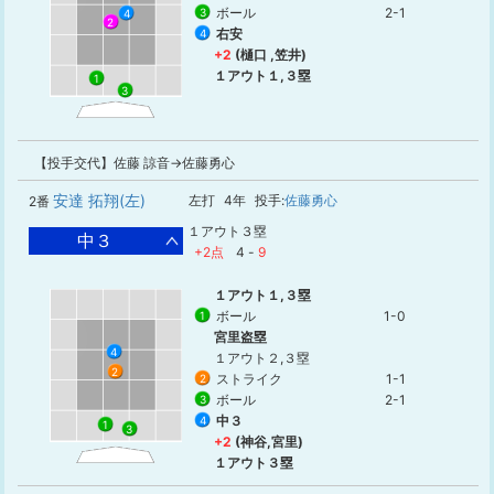
ボール
2-1
3
4
2
右安
4
+2
(樋口 ,笠井)
１アウト１,３塁
1
3
【投手交代】佐藤 諒音→佐藤勇心
安達 拓翔(左)
左打
4年
投手:
佐藤勇心
2番
１アウト３塁
中３
+2点
4
-
9
１アウト１,３塁
ボール
1-0
1
宮里盗塁
4
１アウト２,３塁
2
ストライク
1-1
2
ボール
2-1
3
中３
4
1
3
+2
(神谷,宮里)
１アウト３塁