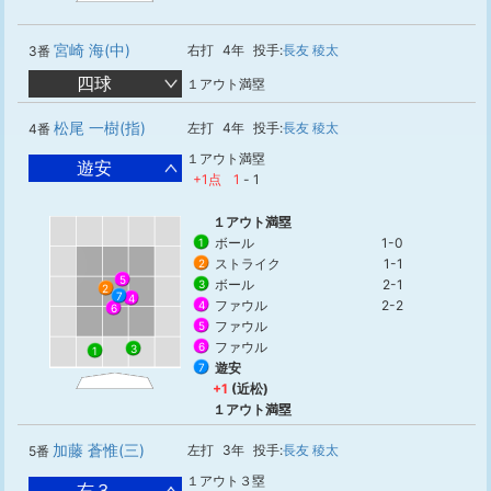
宮崎 海(中)
右打
4年
投手:
長友 稜太
3番
四球
１アウト満塁
松尾 一樹(指)
左打
4年
投手:
長友 稜太
4番
１アウト満塁
遊安
+1点
1
-
1
１アウト満塁
ボール
1-0
1
ストライク
1-1
2
5
ボール
2-1
3
2
7
4
ファウル
2-2
4
6
ファウル
5
ファウル
6
3
1
遊安
7
+1
(近松)
１アウト満塁
加藤 蒼惟(三)
左打
3年
投手:
長友 稜太
5番
１アウト３塁
右３