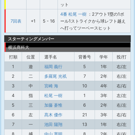
ット
4番 松尾 一樹
：2アウト1塁の1ボ
7回表
+1
5 - 16
ール1ストライクから球レフト越え
へ打ってツーベースヒット
スターティングメンバー
横浜商科大
打順
位置
選手名
背番号
学年
投/打
1
遊
福岡 義行
5
1年
右/左
2
二
多羅尾 光祇
7
2年
右/左
3
中
宮崎 海
10
4年
右/右
4
指
松尾 一樹
1
3年
左/左
5
三
加藤 蒼惟
6
2年
右/左
6
左
髙木 優作
21
3年
右/右
7
一
池田 陽翔
13
1年
右/左
8
捕
中山 寛明
8
2年
右/右