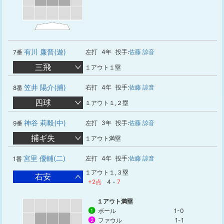
有川 廉晋(遊)
左打
4年
投手:
佐藤 諒音
7番
三飛
１アウト１塁
笠井 陽介(捕)
右打
4年
投手:
佐藤 諒音
8番
四球
１アウト１,２塁
神谷 莉毅(中)
左打
3年
投手:
佐藤 諒音
9番
捕ギ失
１アウト満塁
宮里 優輔(二)
左打
4年
投手:
佐藤 諒音
1番
１アウト１,３塁
右安
+2点
4
-
7
１アウト満塁
ボール
1-0
1
ファウル
1-1
2