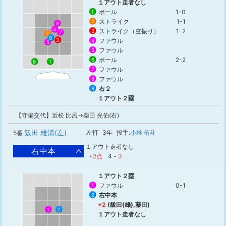
１アウト走者なし
ボール
1-0
1
ストライク
1-1
2
8
4
ストライク（空振り）
1-2
3
7
2
9
ファウル
3
4
5
ファウル
5
ボール
2-2
6
1
6
ファウル
7
ファウル
8
右２
9
１アウト２塁
【守備交代】近松 比呂→柴田 光伯(右)
飯田 雄清(左)
左打
3年
投手:
小林 侑斗
5番
１アウト走者なし
右中本
+2点
4
-
3
１アウト２塁
ファウル
0-1
1
右中本
2
+2
(飯田(雄),藤田)
2
1
１アウト走者なし