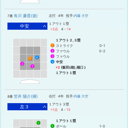
有川 廉晋(遊)
左打
4年
投手:
内藤 大空
7番
１アウト１塁
中安
+2点
4
-
14
１アウト２,３塁
ストライク
0-1
1
ファウル
0-2
2
ファウル
3
4
1
中安
4
3
2
+2
(飯田(雄),樋口 )
１アウト１塁
笠井 陽介(捕)
右打
4年
投手:
内藤 大空
8番
１アウト３塁
左３
+1点
4
-
15
１アウト１塁
1
ボール
1-0
1