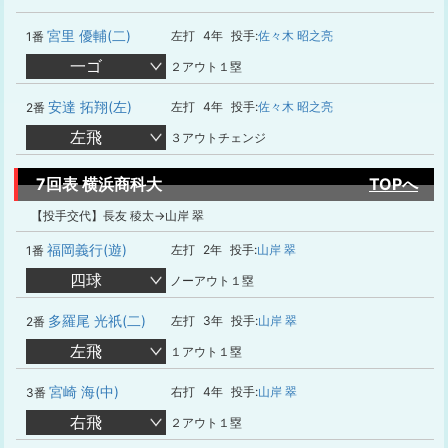
宮里 優輔(二)
左打
4年
投手:
佐々木 昭之亮
1番
一ゴ
２アウト１塁
安達 拓翔(左)
左打
4年
投手:
佐々木 昭之亮
2番
左飛
３アウトチェンジ
7回表 横浜商科大
TOPへ
【投手交代】長友 稜太→山岸 翠
福岡義行(遊)
左打
2年
投手:
山岸 翠
1番
四球
ノーアウト１塁
多羅尾 光祇(二)
左打
3年
投手:
山岸 翠
2番
左飛
１アウト１塁
宮崎 海(中)
右打
4年
投手:
山岸 翠
3番
右飛
２アウト１塁