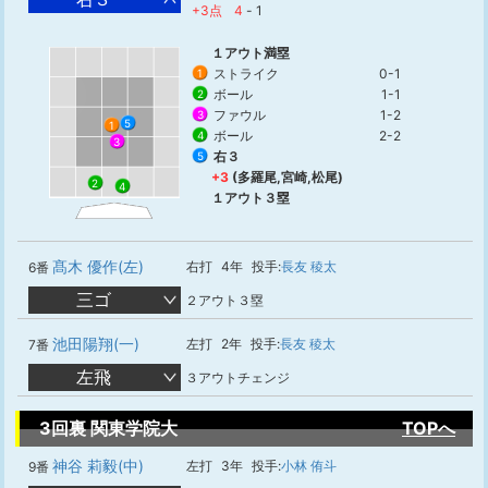
+3点
4
-
1
１アウト満塁
ストライク
0-1
1
ボール
1-1
2
ファウル
1-2
3
5
1
ボール
2-2
4
3
右３
5
+3
(多羅尾,宮崎,松尾)
2
4
１アウト３塁
髙木 優作(左)
右打
4年
投手:
長友 稜太
6番
三ゴ
２アウト３塁
池田陽翔(一)
左打
2年
投手:
長友 稜太
7番
左飛
３アウトチェンジ
3回裏 関東学院大
TOPへ
神谷 莉毅(中)
左打
3年
投手:
小林 侑斗
9番