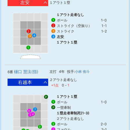
左安
１アウト１塁
１アウト走者なし
ボール
1-0
1
ストライク（空振り）
1-1
2
ストライク
1-2
3
2
4
3
左安
4
１アウト１塁
1
樋口 慧汰(指)
左打
4年
投手:
小林 侑斗
6番
２アウト走者なし
右越本
+1点
0
-
1
１アウト１塁
P
ボール
1-0
1
一塁牽制
P
7
6
１塁走者牽制死(1-3)
4
3
２アウト走者なし
ボール
2-0
2
2
ファウル
2-1
3