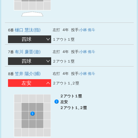
樋口 慧汰(指)
左打
4年
投手:
小林 侑斗
6番
四球
１アウト１塁
有川 廉晋(遊)
左打
4年
投手:
小林 侑斗
7番
四球
２アウト１塁
笠井 陽介(捕)
右打
4年
投手:
小林 侑斗
8番
左安
２アウト１,２塁
２アウト１塁
左安
1
２アウト１,２塁
1