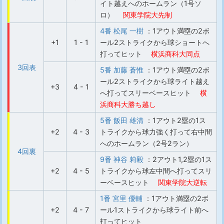
イト越えへのホームラン（1号ソ
ロ）
関東学院大先制
4番 松尾 一樹
：1アウト満塁の2ボ
+1
1 - 1
ール2ストライクから球ショートへ
打ってヒット
横浜商科大同点
3回表
5番 加藤 蒼惟
：1アウト満塁の2ボ
ール2ストライクから球ライト越え
+3
4 - 1
へ打ってスリーベースヒット
横
浜商科大勝ち越し
5番 飯田 雄清
：1アウト2塁の1ス
+2
4 - 3
トライクから球力強く打って右中間
へのホームラン（2号2ラン）
4回裏
9番 神谷 莉毅
：2アウト1,2塁の1ス
+2
4 - 5
トライクから球左中間へ打ってスリ
ーベースヒット
関東学院大逆転
1番 宮里 優輔
：1アウト満塁の2ボ
+2
4 - 7
ール1ストライクから球ライト前へ
打ってヒット