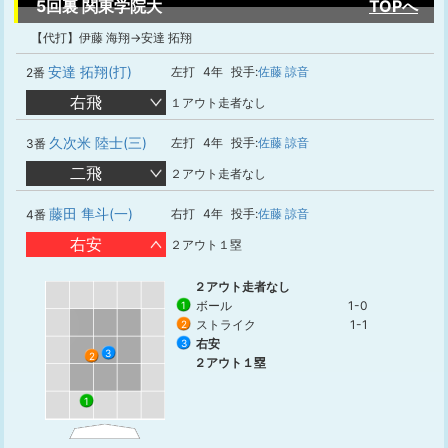
5回裏 関東学院大
TOPへ
【代打】伊藤 海翔→安達 拓翔
安達 拓翔(打)
左打
4年
投手:
佐藤 諒音
2番
右飛
１アウト走者なし
久次米 陸士(三)
左打
4年
投手:
佐藤 諒音
3番
二飛
２アウト走者なし
藤田 隼斗(一)
右打
4年
投手:
佐藤 諒音
4番
右安
２アウト１塁
２アウト走者なし
ボール
1-0
1
ストライク
1-1
2
右安
3
3
2
２アウト１塁
1