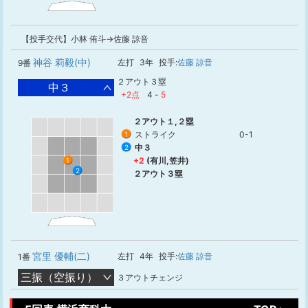
【投手交代】小林 侑斗→佐藤 諒音
神谷 莉毅(中)
左打
3年
投手:
佐藤 諒音
9番
２アウト３塁
中３
+2点
4
-
5
２アウト１,２塁
ストライク
0-1
1
中３
2
+2
(有川,笠井)
1
2
２アウト３塁
宮里 優輔(二)
左打
4年
投手:
佐藤 諒音
1番
三振（空振り）
３アウトチェンジ