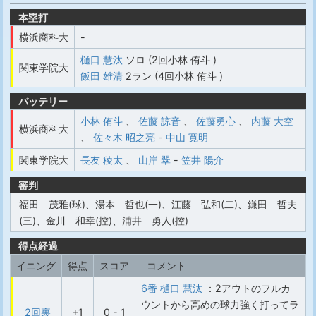
本塁打
横浜商科大
-
樋口 慧汰
ソロ (2回小林 侑斗 )
関東学院大
飯田 雄清
2ラン (4回小林 侑斗 )
バッテリー
小林 侑斗
、
佐藤 諒音
、
佐藤勇心
、
内藤 大空
横浜商科大
、
佐々木 昭之亮
-
中山 寛明
関東学院大
長友 稜太
、
山岸 翠
-
笠井 陽介
審判
福田 茂雅(球)、湯本 哲也(一)、江藤 弘和(二)、鎌田 哲夫
(三)、金川 和幸(控)、浦井 勇人(控)
得点経過
イニング
得点
スコア
コメント
6番 樋口 慧汰
：2アウトのフルカ
ウントから高めの球力強く打ってラ
2回裏
+1
0 - 1