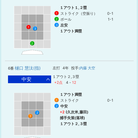
１アウト１,２塁
ストライク（空振り）
0-1
1
ボール
1-1
2
左安
3
1
3
１アウト満塁
2
樋口 慧汰(指)
左打
4年
投手:
内藤 大空
6番
１アウト２,３塁
中安
+2点
4
-
12
１アウト満塁
ストライク
0-1
1
中安
2
+2
(久次米,藤田)
2
1
捕手失策(落球)
１アウト２,３塁