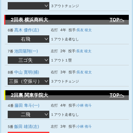
３アウトチェンジ
2回表 横浜商科大
TOPへ
髙木 優作(左)
右打
4年
投手:
長友 稜太
6番
右飛
１アウト走者なし
池田陽翔(一)
左打
2年
投手:
長友 稜太
7番
三ゴ失
１アウト１塁
中山 寛明(捕)
右打
3年
投手:
長友 稜太
8番
三振（空振り）
３アウトチェンジ
2回裏 関東学院大
TOPへ
藤田 隼斗(一)
右打
4年
投手:
小林 侑斗
4番
二飛
１アウト走者なし
飯田 雄清(左)
左打
3年
投手:
小林 侑斗
5番