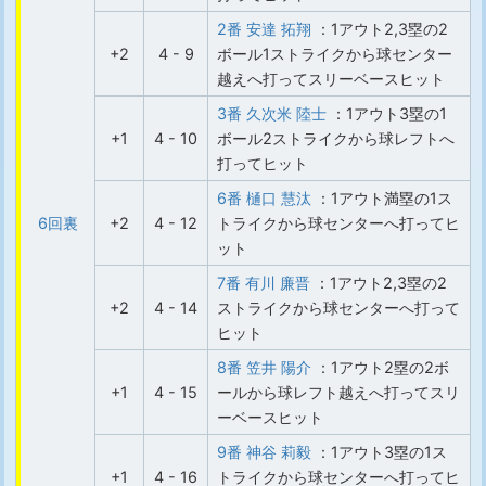
2番 安達 拓翔
：1アウト2,3塁の2
+2
4 - 9
ボール1ストライクから球センター
越えへ打ってスリーベースヒット
3番 久次米 陸士
：1アウト3塁の1
+1
4 - 10
ボール2ストライクから球レフトへ
打ってヒット
6番 樋口 慧汰
：1アウト満塁の1ス
6回裏
+2
4 - 12
トライクから球センターへ打ってヒ
ット
7番 有川 廉晋
：1アウト2,3塁の2
+2
4 - 14
ストライクから球センターへ打って
ヒット
8番 笠井 陽介
：1アウト2塁の2ボ
+1
4 - 15
ールから球レフト越えへ打ってスリ
ーベースヒット
9番 神谷 莉毅
：1アウト3塁の1ス
+1
4 - 16
トライクから球センターへ打ってヒ