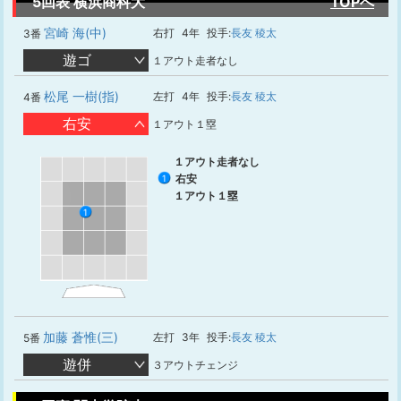
5回表 横浜商科大
TOPへ
宮崎 海(中)
右打
4年
投手:
長友 稜太
3番
遊ゴ
１アウト走者なし
松尾 一樹(指)
左打
4年
投手:
長友 稜太
4番
右安
１アウト１塁
１アウト走者なし
右安
1
１アウト１塁
1
加藤 蒼惟(三)
左打
3年
投手:
長友 稜太
5番
遊併
３アウトチェンジ