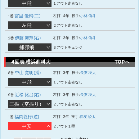
中飛
１アウト走者なし
宮里 優輔(二)
左打
4年
投手:
小林 侑斗
1番
左飛
２アウト走者なし
伊藤 海翔(右)
右打
3年
投手:
小林 侑斗
2番
捕邪飛
３アウトチェンジ
4回表 横浜商科大
TOPへ
中山 寛明(捕)
右打
3年
投手:
長友 稜太
8番
中飛
１アウト走者なし
近松 比呂(右)
左打
3年
投手:
長友 稜太
9番
三振（空振り）
２アウト走者なし
福岡義行(遊)
左打
2年
投手:
長友 稜太
1番
中安
２アウト１塁