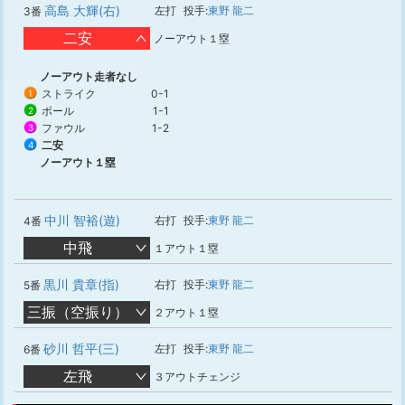
高島 大輝(右)
左打
投手:
東野 龍二
3番
二安
ノーアウト１塁
ノーアウト走者なし
ストライク
0-1
1
ボール
1-1
2
ファウル
1-2
3
二安
4
ノーアウト１塁
中川 智裕(遊)
右打
投手:
東野 龍二
4番
中飛
１アウト１塁
黒川 貴章(指)
右打
投手:
東野 龍二
5番
三振（空振り）
２アウト１塁
砂川 哲平(三)
左打
投手:
東野 龍二
6番
左飛
３アウトチェンジ