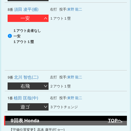
須田 凌平(捕)
右打
投手:
東野 龍二
8番
一安
１アウト１塁
１アウト走者なし
一安
1
１アウト１塁
北川 智也(二)
左打
投手:
東野 龍二
9番
右飛
２アウト１塁
植田 匡哉(中)
右打
投手:
東野 龍二
1番
遊ゴ
３アウトチェンジ
9回表 Honda
TOPへ
【守備位置変更】高本 康平(打→一)