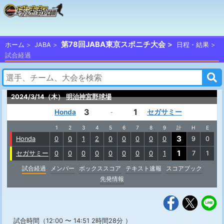
第78回JABA東京スポニチ大会
ホーム
JABA
日程・結果
試合経過
2024/3/14（木）
明治神宮野球場
3
1
Honda
セガサミー
-
1
2
3
4
5
6
7
8
9
計
H
E
3
Honda
0
0
1
2
0
0
0
0
0
9
0
1
セガサミー
0
0
0
0
0
0
0
0
1
7
1
試合経過
メンバー
ボックススコア
テキスト速報
スコアブック
先発情報
試合時間（12:00 〜 14:51 2時間28分 ）