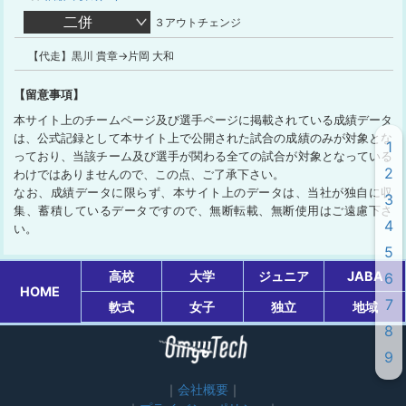
二併
３アウトチェンジ
【代走】黒川 貴章→片岡 大和
【留意事項】
本サイト上のチームページ及び選手ページに掲載されている成績データ
は、公式記録として本サイト上で公開された試合の成績のみが対象とな
1
っており、当該チーム及び選手が関わる全ての試合が対象となっている
2
わけではありませんので、この点、ご了承下さい。
なお、成績データに限らず、本サイト上のデータは、当社が独自に収
3
集、蓄積しているデータですので、無断転載、無断使用はご遠慮下さ
4
い。
5
高校
大学
ジュニア
JABA
6
HOME
7
軟式
女子
独立
地域
8
9
会社概要