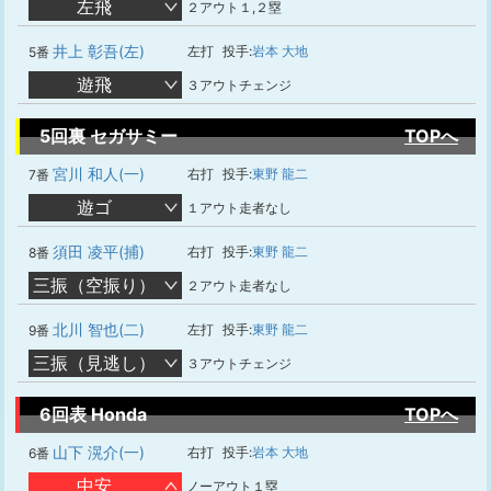
左飛
２アウト１,２塁
井上 彰吾(左)
左打
投手:
岩本 大地
5番
遊飛
３アウトチェンジ
5回裏 セガサミー
TOPへ
宮川 和人(一)
右打
投手:
東野 龍二
7番
遊ゴ
１アウト走者なし
須田 凌平(捕)
右打
投手:
東野 龍二
8番
三振（空振り）
２アウト走者なし
北川 智也(二)
左打
投手:
東野 龍二
9番
三振（見逃し）
３アウトチェンジ
6回表 Honda
TOPへ
山下 滉介(一)
右打
投手:
岩本 大地
6番
中安
ノーアウト１塁