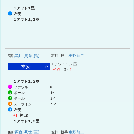
１アウト１塁
左安
1
１アウト１,２塁
黒川 貴章(指)
右打
投手:
東野 龍二
5番
１アウト１,２塁
左安
+1点
3
-
1
１アウト１,２塁
ファウル
0-1
1
ボール
1-1
2
ボール
2-1
3
ストライク
2-2
4
左安
5
+1
(神山)
１アウト１,２塁
福森 秀太(三)
左打
投手:
東野 龍二
6番