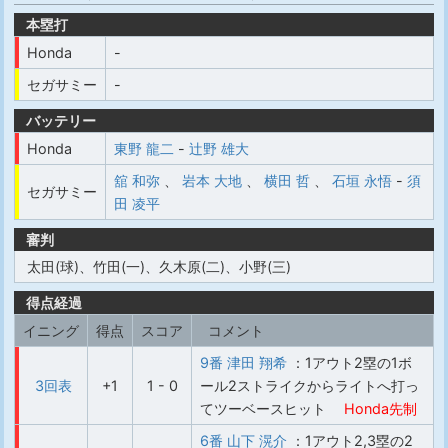
本塁打
Honda
-
セガサミー
-
バッテリー
Honda
東野 龍二
-
辻野 雄大
舘 和弥
、
岩本 大地
、
横田 哲
、
石垣 永悟
-
須
セガサミー
田 凌平
審判
太田(球)、竹田(一)、久木原(二)、小野(三)
得点経過
イニング
得点
スコア
コメント
9番 津田 翔希
：1アウト2塁の1ボ
3回表
+1
1 - 0
ール2ストライクからライトへ打っ
てツーベースヒット
Honda先制
6番 山下 滉介
：1アウト2,3塁の2