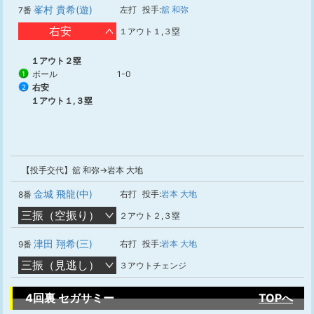
峯村 貴希(遊)
左打
投手:
舘 和弥
7番
右安
１アウト１,３塁
１アウト２塁
ボール
1-0
1
右安
2
１アウト１,３塁
【投手交代】舘 和弥→岩本 大地
金城 飛龍(中)
右打
投手:
岩本 大地
8番
三振（空振り）
２アウト２,３塁
津田 翔希(三)
右打
投手:
岩本 大地
9番
三振（見逃し）
３アウトチェンジ
4回裏 セガサミー
TOPへ