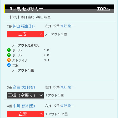
9回裏 セガサミー
TOPへ
【代打】谷口 嘉紀→神山 福生
神山 福生(打)
左打
投手:
東野 龍二
2番
二安
ノーアウト１塁
ノーアウト走者なし
ボール
1-0
1
ボール
2-0
2
ストライク
2-1
3
二安
4
ノーアウト１塁
高島 大輝(右)
左打
投手:
東野 龍二
3番
三振（空振り）
１アウト１塁
中川 智裕(遊)
右打
投手:
東野 龍二
4番
左安
１アウト１,２塁