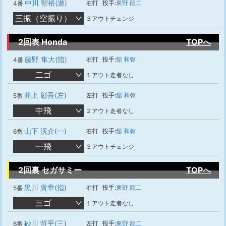
中川 智裕(遊)
右打
投手:
東野 龍二
4番
三振（空振り）
３アウトチェンジ
2回表 Honda
TOPへ
藤野 隼大(指)
右打
投手:
舘 和弥
4番
二ゴ
１アウト走者なし
井上 彰吾(左)
左打
投手:
舘 和弥
5番
中飛
２アウト走者なし
山下 滉介(一)
右打
投手:
舘 和弥
6番
一飛
３アウトチェンジ
2回裏 セガサミー
TOPへ
黒川 貴章(指)
右打
投手:
東野 龍二
5番
三ゴ
１アウト走者なし
砂川 哲平(三)
左打
投手:
東野 龍二
6番