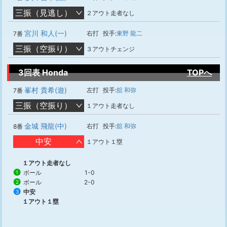
三振（見逃し）
２アウト走者なし
宮川 和人(一)
右打
投手:
東野 龍二
7番
三振（空振り）
３アウトチェンジ
3回表 Honda
TOPへ
峯村 貴希(遊)
左打
投手:
舘 和弥
7番
三振（空振り）
１アウト走者なし
金城 飛龍(中)
右打
投手:
舘 和弥
8番
中安
１アウト１塁
１アウト走者なし
ボール
1-0
1
ボール
2-0
2
中安
3
１アウト１塁