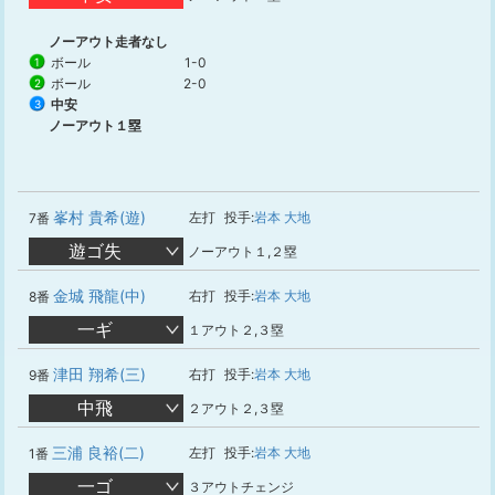
ノーアウト走者なし
ボール
1-0
1
ボール
2-0
2
中安
3
ノーアウト１塁
峯村 貴希(遊)
左打
投手:
岩本 大地
7番
遊ゴ失
ノーアウト１,２塁
金城 飛龍(中)
右打
投手:
岩本 大地
8番
一ギ
１アウト２,３塁
津田 翔希(三)
右打
投手:
岩本 大地
9番
中飛
２アウト２,３塁
三浦 良裕(二)
左打
投手:
岩本 大地
1番
一ゴ
３アウトチェンジ