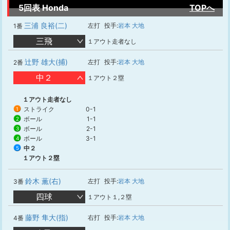
5回表 Honda
TOPへ
三浦 良裕(二)
左打
投手:
岩本 大地
1番
三飛
１アウト走者なし
辻野 雄大(捕)
左打
投手:
岩本 大地
2番
中２
１アウト２塁
１アウト走者なし
ストライク
0-1
1
ボール
1-1
2
ボール
2-1
3
ボール
3-1
4
中２
5
１アウト２塁
鈴木 薫(右)
左打
投手:
岩本 大地
3番
四球
１アウト１,２塁
藤野 隼大(指)
右打
投手:
岩本 大地
4番