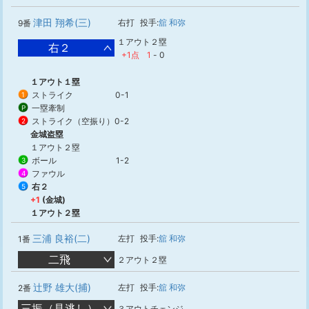
津田 翔希(三)
右打
投手:
舘 和弥
9番
１アウト２塁
右２
+1点
1
-
0
１アウト１塁
ストライク
0-1
1
一塁牽制
P
ストライク（空振り）
0-2
2
金城盗塁
１アウト２塁
ボール
1-2
3
ファウル
4
右２
5
+1
(金城)
１アウト２塁
三浦 良裕(二)
左打
投手:
舘 和弥
1番
二飛
２アウト２塁
辻野 雄大(捕)
左打
投手:
舘 和弥
2番
三振（見逃し）
３アウトチェンジ