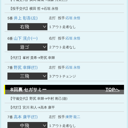
【投手交代】横田 哲→石垣 永悟
井上 彰吾(左)
左打
投手:
石垣 永悟
5番
右飛
１アウト走者なし
山下 滉介(一)
右打
投手:
石垣 永悟
6番
遊ゴ
２アウト走者なし
【代打】峯村 貴希→野尻 幸輝
野尻 幸輝(打)
左打
投手:
石垣 永悟
7番
三飛
３アウトチェンジ
8回裏 セガサミー
TOPへ
【守備交代】野尻 幸輝→中村 将己(遊)
【代打】宮川 和人→高本 康平
高本 康平(打)
左打
投手:
東野 龍二
7番
中飛
１アウト走者なし