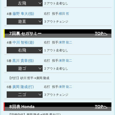
左飛
２アウト走者なし
藤野 隼大(指)
右打
投手:
横田 哲
4番
遊直
３アウトチェンジ
7回裏 セガサミー
TOPへ
中川 智裕(遊)
右打
投手:
東野 龍二
4番
右飛
１アウト走者なし
黒川 貴章(指)
右打
投手:
東野 龍二
5番
遊ゴ
２アウト走者なし
【代打】砂川 哲平→廣岡 隆成
廣岡 隆成(打)
右打
投手:
東野 龍二
6番
二ゴ
３アウトチェンジ
8回表 Honda
TOPへ
【守備交代】廣岡 隆成→福森 秀太(三)