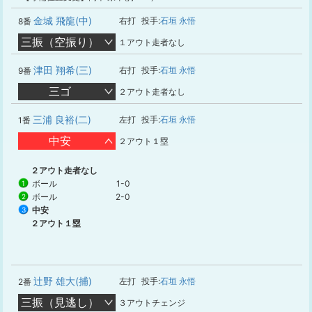
金城 飛龍(中)
右打
投手:
石垣 永悟
8番
三振（空振り）
１アウト走者なし
津田 翔希(三)
右打
投手:
石垣 永悟
9番
三ゴ
２アウト走者なし
三浦 良裕(二)
左打
投手:
石垣 永悟
1番
中安
２アウト１塁
２アウト走者なし
ボール
1-0
1
ボール
2-0
2
中安
3
２アウト１塁
辻野 雄大(捕)
左打
投手:
石垣 永悟
2番
三振（見逃し）
３アウトチェンジ