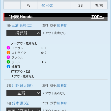
投
舘 和弥
28
右/右
1回表 Honda
TOPへ
三浦 良裕(二)
左打
投手:
舘 和弥
1番
捕邪飛
１アウト走者なし
ノーアウト走者なし
ファウル
0-1
1
ストライク
0-2
2
ファウル
3
ボール
1-2
4
捕邪飛
5
打者アウト(2)
１アウト走者なし
辻野 雄大(捕)
左打
投手:
舘 和弥
2番
左飛
２アウト走者なし
鈴木 薫(右)
左打
投手:
舘 和弥
3番
三振（空振り）
３アウトチェンジ