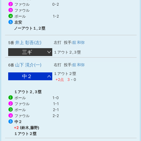
ファウル
0-2
2
ファウル
3
ボール
1-2
4
左安
5
ノーアウト１,２塁
井上 彰吾(左)
左打
投手:
舘 和弥
5番
三ギ
１アウト２,３塁
山下 滉介(一)
右打
投手:
舘 和弥
6番
１アウト２塁
中２
+2点
3
-
0
１アウト２,３塁
ボール
1-0
1
ファウル
1-1
2
ボール
2-1
3
ファウル
2-2
4
中２
5
+2
(鈴木,藤野)
１アウト２塁