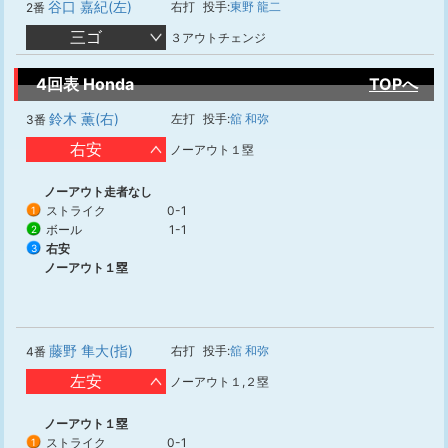
谷口 嘉紀(左)
右打
投手:
東野 龍二
2番
三ゴ
３アウトチェンジ
4回表 Honda
TOPへ
鈴木 薫(右)
左打
投手:
舘 和弥
3番
右安
ノーアウト１塁
ノーアウト走者なし
ストライク
0-1
1
ボール
1-1
2
右安
3
ノーアウト１塁
藤野 隼大(指)
右打
投手:
舘 和弥
4番
左安
ノーアウト１,２塁
ノーアウト１塁
ストライク
0-1
1