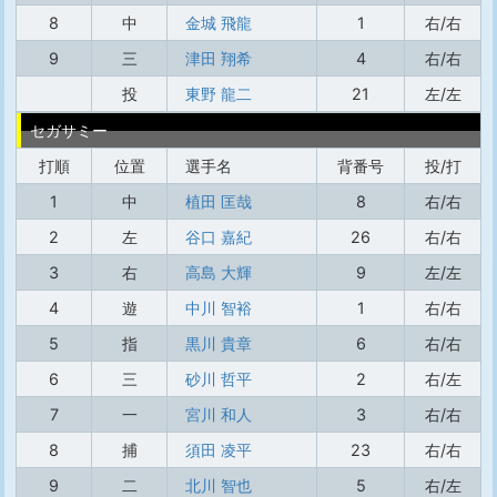
8
中
金城 飛龍
1
右/右
9
三
津田 翔希
4
右/右
投
東野 龍二
21
左/左
セガサミー
打順
位置
選手名
背番号
投/打
1
中
植田 匡哉
8
右/右
2
左
谷口 嘉紀
26
右/右
3
右
高島 大輝
9
左/左
4
遊
中川 智裕
1
右/右
5
指
黒川 貴章
6
右/右
6
三
砂川 哲平
2
右/左
7
一
宮川 和人
3
右/右
8
捕
須田 凌平
23
右/右
9
二
北川 智也
5
右/左