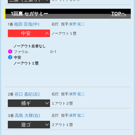
1回裏 セガサミー
TOPへ
植田 匡哉(中)
右打
投手:
東野 龍二
1番
中安
ノーアウト１塁
ノーアウト走者なし
ファウル
0-1
1
中安
2
ノーアウト１塁
谷口 嘉紀(左)
右打
投手:
東野 龍二
2番
捕ギ
１アウト２塁
高島 大輝(右)
左打
投手:
東野 龍二
3番
遊ゴ
２アウト１塁