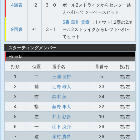
4回表
+2
3 - 0
ボール2ストライクからセンター越
えへ打ってツーベースヒット
5番 黒川 貴章
：1アウト1,2塁の2ボ
9回裏
+1
3 - 1
ール2ストライクからレフトへ打っ
てヒット
スターティングメンバー
Honda
打順
位置
選手名
背番号
投/打
1
二
三浦 良裕
5
右/左
2
捕
辻野 雄大
23
右/左
3
右
鈴木 薫
24
右/左
4
指
藤野 隼大
22
右/右
5
左
井上 彰吾
10
右/左
6
一
山下 滉介
29
右/右
7
遊
峯村 貴希
26
右/左