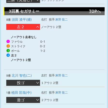
3回裏 セガサミー
TOPへ
須田 凌平(捕)
右打
投手:
東野 龍二
8番
左２
ノーアウト２塁
ノーアウト走者なし
ファウル
0-1
1
ストライク
0-2
2
ボール
1-2
3
左２
4
ノーアウト２塁
北川 智也(二)
左打
投手:
東野 龍二
9番
投ゴ
１アウト２塁
植田 匡哉(中)
右打
投手:
東野 龍二
1番
遊ゴ
２アウト２塁