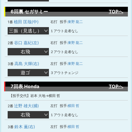
6回裏 セガサミー
TOPへ
植田 匡哉(中)
右打
投手:
東野 龍二
1番
三振（見逃し）
１アウト走者なし
谷口 嘉紀(左)
右打
投手:
東野 龍二
2番
右飛
２アウト走者なし
高島 大輝(右)
左打
投手:
東野 龍二
3番
遊ゴ
３アウトチェンジ
7回表 Honda
TOPへ
【投手交代】岩本 大地→横田 哲
辻野 雄大(捕)
左打
投手:
横田 哲
2番
右飛
１アウト走者なし
鈴木 薫(右)
左打
投手:
横田 哲
3番