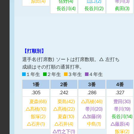
原田(4)
佐野(4)
山口(2)
帯川(3)
長谷川(4)
長谷川(2)
眞田(3)
【打順別】
選手名(打席数) ソートは打席数順。△ 左打ち
成績はその打順の通算打率。
１年生
２年生
３年生
４年生
1番
2番
3番
4番
.305
.242
.286
.327
夏森(68)
栗島(42)
△髙橋(46)
豊田(30)
△髙橋(10)
△髙橋(22)
帯川(20)
帯川(19)
飯塚(2)
夏森(10)
△加藤(9)
長谷川(14)
△石井(1)
△石井(4)
中島(1)
△藤原(4)
△竹之下(1)
飯塚(2)