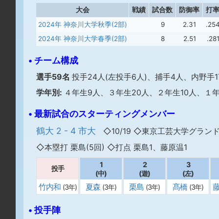
大会
戦績
試合数
防御率
打
2024年 神奈川大学秋季(2部)
9
2.31
.25
2024年 神奈川大学春季(2部)
8
2.51
.28
• チーム構成
選手59名
投手24人(左投手6人)、捕手4人、内野手1
学年別:
４年生9人、３年生20人、２年生10人、１年
• 最新試合のスターティングメンバー
鶴大 2 - 4 市大
◇10/19 ◇東京工芸大学グラン
◇本塁打 栗島(5回) ◇打点 栗島1、藤原温1
1
2
3
投手
(中)
(遊)
(左)
竹内和
夏森
栗島
髙橋
(3年)
(3年)
(3年)
(3年)
• 投手陣