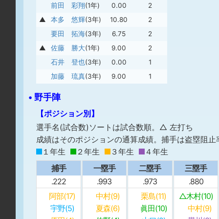
前田 彩翔
(1年)
0.00
2
▲
本多 悠輝
(3年)
10.80
2
要田 拓海
(3年)
6.75
2
▲
佐藤 勝大
(1年)
9.00
2
石井 登也
(3年)
0.00
1
加藤 琉真
(3年)
9.00
1
• 野手陣
【ポジション別】
選手名(試合数)ソートは試合数順。△ 左打ち
成績はそのポジションの通算成績。捕手は盗塁阻止
１年生
２年生
３年生
４年生
捕手
一塁手
二塁手
三塁手
.222
.993
.973
.880
阿部(17)
中村(9)
栗島(11)
△木村(10)
宇野(5)
夏森(6)
眞田(10)
中村(9)