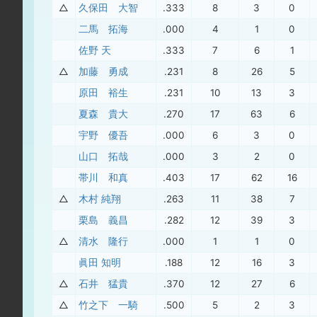
△
久保田 大智
.333
8
3
0
二馬 拓海
.000
4
1
0
佐野 天
.333
7
6
1
△
加藤 勇成
.231
8
26
5
原田 裕生
.231
10
13
3
夏森 貴大
.270
17
63
6
宇野 優吾
.000
6
3
0
山口 拓哉
.000
3
2
0
帯川 和真
.403
17
62
16
△
木村 純翔
.263
11
38
7
栗島 義昌
.282
12
39
3
△
清水 隆行
.000
1
1
0
眞田 知明
.188
12
16
3
△
石井 猛貴
.370
12
27
6
△
竹之下 一騎
.500
5
2
3