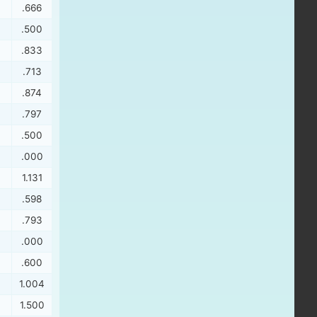
.666
.500
.833
.713
.874
.797
.500
.000
1.131
.598
.793
.000
.600
1.004
1.500