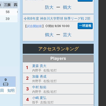
)
三振
四死球
盗塁
失策
防大
ー
鶴大
56
69
29
11
令和8年度 神奈川大学野球 秋季リーグ戦 2部
39
61
28
11
一球速報
【
試合開始前
】
◇開始 9/26 10:00
鶴大
ー
芸大
アクセスランキング
Players
夏森 貴大
1
内野手 右投/右打
加藤 勇成
2
9
外野手 右投/左打
(二)
中村 鯨佑
3
眞田 知明
内野手 右投/右打
(2年)
小嶋 夏弘
4
投手 左投/左打