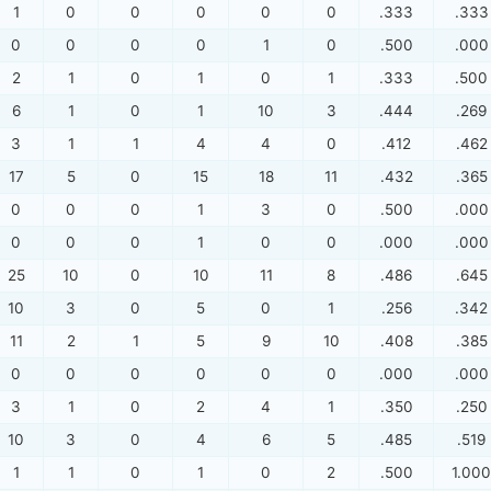
1
0
0
0
0
0
.333
.333
0
0
0
0
1
0
.500
.000
2
1
0
1
0
1
.333
.500
6
1
0
1
10
3
.444
.269
3
1
1
4
4
0
.412
.462
17
5
0
15
18
11
.432
.365
0
0
0
1
3
0
.500
.000
0
0
0
1
0
0
.000
.000
25
10
0
10
11
8
.486
.645
10
3
0
5
0
1
.256
.342
11
2
1
5
9
10
.408
.385
0
0
0
0
0
0
.000
.000
3
1
0
2
4
1
.350
.250
10
3
0
4
6
5
.485
.519
1
1
0
1
0
2
.500
1.000