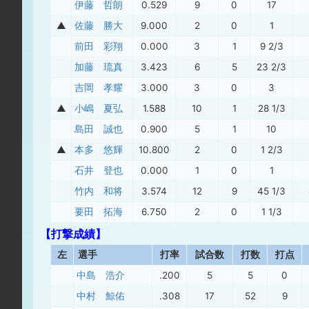
伊藤 哲朗
0.529
9
0
17
▲
佐藤 勝大
9.000
2
0
1
前田 彩翔
0.000
3
1
9 2/3
加藤 琉真
3.423
6
5
23 2/3
吉岡 孝耀
3.000
3
0
3
▲
小嶋 夏弘
1.588
10
1
28 1/3
島田 誠也
0.900
5
1
10
▲
本多 悠輝
10.800
2
0
1 2/3
石井 登也
0.000
1
0
1
竹内 和将
3.574
12
9
45 1/3
要田 拓海
6.750
2
0
1 1/3
【打撃成績】
左
選手
打率
試合数
打数
打点
中島 浩介
.200
5
5
0
中村 鯨佑
.308
17
52
9