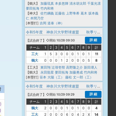
【鶴大】
加藤琉真
本多悠輝
清水胡太郎
千葉光凛
要田拓海
竹内和将
【神大】
佐竹綱義
近藤佑
上野隼希
葛木
坂本義
仁
本間乃空
[本塁打]
吉岡 道泰（神）
令和5年度 神奈川大学野球連盟 秋季リーグ戦 入れ替え戦
詳 細
【
試合終了
】
◇開始 10/28 09:30
チーム
1
2
3
4
5
6
7
8
9
計
工大
1
5
3
0
0
0
1
0
1
11
鶴大
0
0
0
1
2
0
0
0
5
8
【工大】
東田翔
辻瑛壱彗
高野隆之介
新田壌人
【鶴大】
永田龍星
要田拓海
加藤勇成
竹内和将
[本塁打]
笹本 大陽（工）
藤松 丈一郎（工）
令和5年度 神奈川大学野球連盟 秋季リーグ戦 入れ替え戦
者
詳 細
【
試合終了
】
◇開始 10/29 09:29
チーム
1
2
3
4
5
6
7
8
9
計
)
鶴大
2
0
0
0
1
0
1
0
0
4
)
工大
2
0
0
0
6
0
4
2
X
14