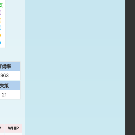
)
)
)
)
)
)
守備率
.963
失策
21
P
WHIP