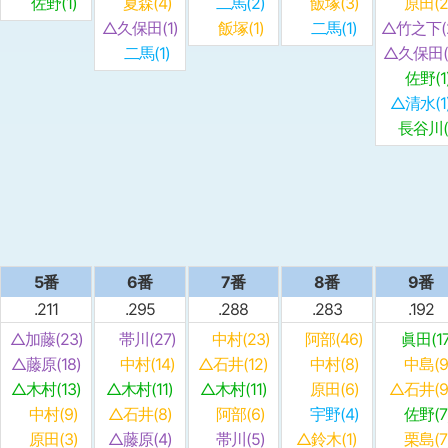
佐野(1)
夏森(4)
二馬(2)
飯塚(3)
原田(2
△久保田(1)
飯塚(1)
二馬(1)
△竹之下(
二馬(1)
△久保田(1
佐野(1
△清水(1
長谷川(1
5番
6番
7番
8番
9番
.211
.295
.288
.283
.192
△加藤(23)
帯川(27)
中村(23)
阿部(46)
眞田(17
△藤原(18)
中村(14)
△石井(12)
中村(8)
中島(9
△木村(13)
△木村(11)
△木村(11)
原田(6)
△石井(9
中村(9)
△石井(8)
阿部(6)
宇野(4)
佐野(7
原田(3)
△藤原(4)
帯川(5)
△鈴木(1)
栗島(7