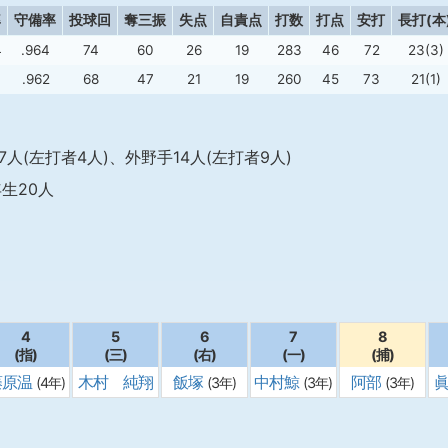
率
守備率
投球回
奪三振
失点
自責点
打数
打点
安打
長打(本
4
.964
74
60
26
19
283
46
72
23(3)
1
.962
68
47
21
19
260
45
73
21(1)
7人(左打者4人)、外野手14人(左打者9人)
生20人
ド
4
5
6
7
8
(指)
(三)
(右)
(一)
(捕)
藤原温
木村 純翔
飯塚
中村鯨
阿部
(4年)
(3年)
(3年)
(3年)
(2年)