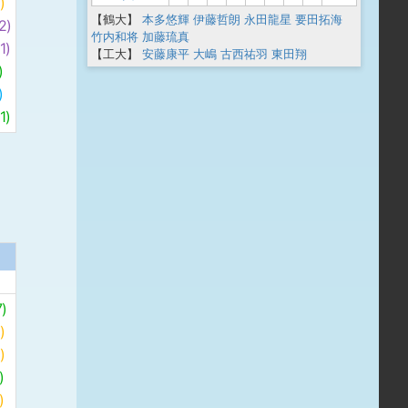
)
【鶴大】
本多悠輝
伊藤哲朗
永田龍星
要田拓海
2)
竹内和将
加藤琉真
)
【工大】
安藤康平
大嶋
古西祐羽
東田翔
)
)
)
)
)
)
)
)