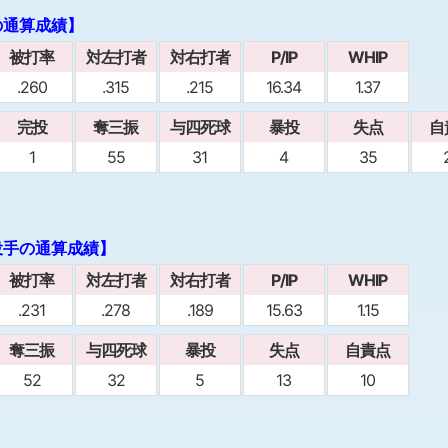
の通算成績】
被打率
対左打者
対右打者
P/IP
WHIP
.260
.315
.215
16.34
1.37
完投
奪三振
与四死球
暴投
失点
自
1
55
31
4
35
投手の通算成績】
被打率
対左打者
対右打者
P/IP
WHIP
.231
.278
.189
15.63
1.15
奪三振
与四死球
暴投
失点
自責点
52
32
5
13
10