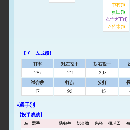
中村(1)
眞田(1)
△竹之下(1)
△鈴木(1)
【チーム成績】
打率
対左投手
対右投手
.267
.211
.297
試合数
打点
安打
⻑
17
92
145
•選手別
【投手成績】
左
選手
防御率
試合数
先発
投球回