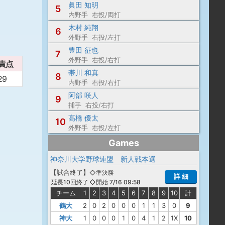
眞田 知明
5
内野手 右投/両打
木村 純翔
6
外野手 右投/左打
豊田 征也
7
外野手 右投/右打
責点
帯川 和真
8
29
内野手 右投/右打
阿部 咲人
9
捕手 右投/右打
髙橋 優太
10
外野手 右投/左打
Games
神奈川大学野球連盟 新人戦本選
【
試合終了
】
◇準決勝
詳 細
◇開始 7/16 09:58
延長10回終了
チーム
1
2
3
4
5
6
7
8
9
10
計
鶴大
2
0
2
0
0
0
1
1
3
0
9
神大
1
0
0
0
1
0
4
1
2
1X
10