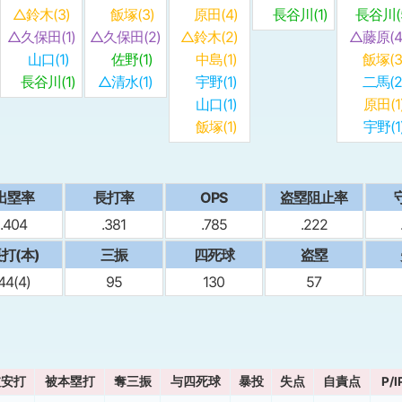
△鈴木(3)
飯塚(3)
原田(4)
長谷川(1)
長谷川(5
△久保田(1)
△久保田(2)
△鈴木(2)
△藤原(4
山口(1)
佐野(1)
中島(1)
飯塚(3
長谷川(1)
△清水(1)
宇野(1)
二馬(2
山口(1)
原田(1
飯塚(1)
宇野(1
出塁率
⻑打率
OPS
盗塁阻止率
.404
.381
.785
.222
打(本)
三振
四死球
盗塁
44(4)
95
130
57
被安打
被本塁打
奪三振
与四死球
暴投
失点
自責点
P/I