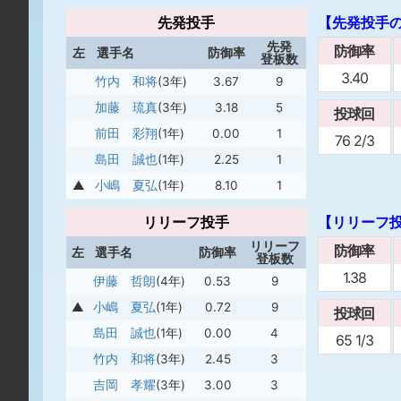
先発投手
【先発投手
先発
防御率
左
選手名
防御率
登板数
3.40
竹内 和将
(3年)
3.67
9
加藤 琉真
(3年)
3.18
5
投球回
前田 彩翔
(1年)
0.00
1
76 2/3
島田 誠也
(1年)
2.25
1
▲
小嶋 夏弘
(1年)
8.10
1
リリーフ投手
【リリーフ
リリーフ
防御率
左
選手名
防御率
登板数
1.38
伊藤 哲朗
(4年)
0.53
9
▲
小嶋 夏弘
(1年)
0.72
9
投球回
島田 誠也
(1年)
0.00
4
65 1/3
竹内 和将
(3年)
2.45
3
吉岡 孝耀
(3年)
3.00
3