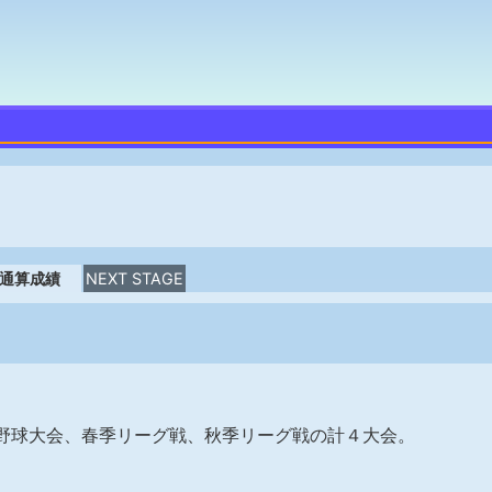
通算成績
NEXT STAGE
野球大会、春季リーグ戦、秋季リーグ戦の計４大会。