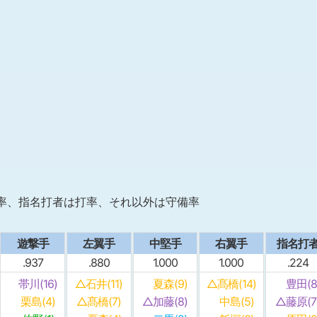
率、指名打者は打率、それ以外は守備率
遊撃手
左翼手
中堅手
右翼手
指名打
.937
.880
1.000
1.000
.224
帯川(16)
△石井(11)
夏森(9)
△髙橋(14)
豊田(8
栗島(4)
△髙橋(7)
△加藤(8)
中島(5)
△藤原(7