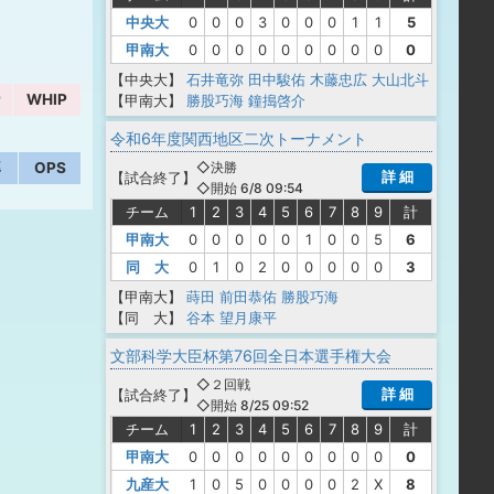
中央大
0
0
0
3
0
0
0
1
1
5
甲南大
0
0
0
0
0
0
0
0
0
0
【中央大】
石井竜弥
田中駿佑
木藤忠広
大山北斗
P
WHIP
【甲南大】
勝股巧海
鐘搗啓介
令和6年度関西地区二次トーナメント
◇決勝
率
OPS
詳 細
【
試合終了
】
◇開始 6/8 09:54
チーム
1
2
3
4
5
6
7
8
9
計
甲南大
0
0
0
0
0
1
0
0
5
6
同 大
0
1
0
2
0
0
0
0
0
3
【甲南大】
蒔田
前田恭佑
勝股巧海
【同 大】
谷本
望月康平
文部科学大臣杯第76回全日本選手権大会
◇２回戦
詳 細
【
試合終了
】
◇開始 8/25 09:52
チーム
1
2
3
4
5
6
7
8
9
計
甲南大
0
0
0
0
0
0
0
0
0
0
九産大
1
0
5
0
0
0
0
2
X
8