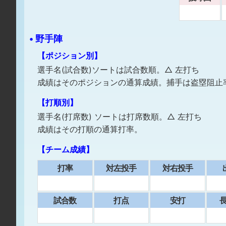
• 野手陣
【ポジション別】
選手名(試合数)ソートは試合数順。△ 左打ち
成績はそのポジションの通算成績。捕手は盗塁阻止
【打順別】
選手名(打席数) ソートは打席数順。△ 左打ち
成績はその打順の通算打率。
【チーム成績】
打率
対左投手
対右投手
試合数
打点
安打
⻑