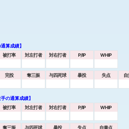
の通算成績】
被打率
対左打者
対右打者
P/IP
WHIP
完投
奪三振
与四死球
暴投
失点
自
投手の通算成績】
被打率
対左打者
対右打者
P/IP
WHIP
奪三振
与四死球
暴投
失点
自責点