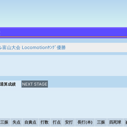
績
会 Locomotionﾔﾝｸﾞ優勝
通算成績
NEXT STAGE
奪三振
失点
自責点
打数
打点
安打
長打(本)
三振
四死球