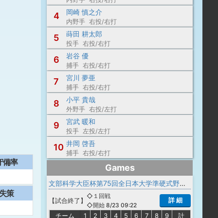
岡崎 慎之介
4
内野手 右投/右打
蒔田 耕太郎
5
投手 右投/右打
岩谷 優
6
捕手 右投/右打
宮川 夢亜
7
捕手 右投/右打
小平 貴哉
8
外野手 右投/左打
宮武 暖和
9
投手 左投/左打
井岡 啓吾
10
捕手 右投/右打
守備率
Games
文部科学大臣杯第75回全日本大学準硬式野球選手権記念大会
失策
◇１回戦
詳 細
【
試合終了
】
◇開始 8/23 09:22
チーム
1
2
3
4
5
6
7
8
9
計