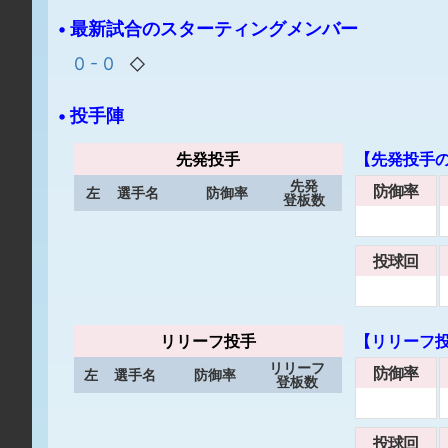
• 最新試合のスターティングメンバー
0 - 0
◇
• 投手陣
先発投手
【先発投手
先発
防御率
左
選手名
防御率
登板数
投球回
リリーフ投手
【リリーフ
リリーフ
防御率
左
選手名
防御率
登板数
投球回