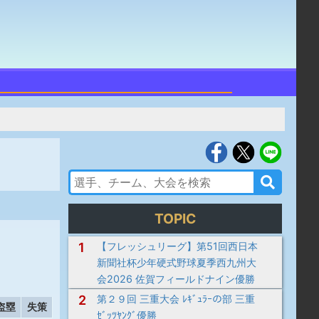
TOPIC
1
【フレッシュリーグ】第51回西日本
新聞社杯少年硬式野球夏季西九州大
会2026 佐賀フィールドナイン優勝
2
第２９回 三重大会 ﾚｷﾞｭﾗｰの部 三重
盗塁
失策
ｾﾞｯﾂﾔﾝｸﾞ優勝