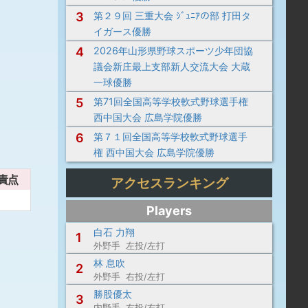
3
第２９回 三重大会 ｼﾞｭﾆｱの部 打田タ
イガース優勝
4
2026年山形県野球スポーツ少年団協
議会新庄最上支部新人交流大会 大蔵
一球優勝
5
第71回全国高等学校軟式野球選手権
西中国大会 広島学院優勝
6
第７１回全国高等学校軟式野球選手
権 西中国大会 広島学院優勝
責点
アクセスランキング
Players
白石 力翔
1
外野手 左投/左打
林 息吹
2
外野手 右投/左打
勝股優太
3
内野手 右投/右打