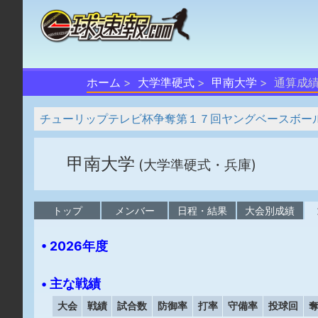
ホーム
大学準硬式
甲南大学
通算成
チューリップテレビ杯争奪第１７回ヤングベースボール富山大
甲南大学
(大学準硬式・兵庫)
トップ
メンバー
日程・結果
大会別成績
• 2026年度
• 主な戦績
大会
戦績
試合数
防御率
打率
守備率
投球回