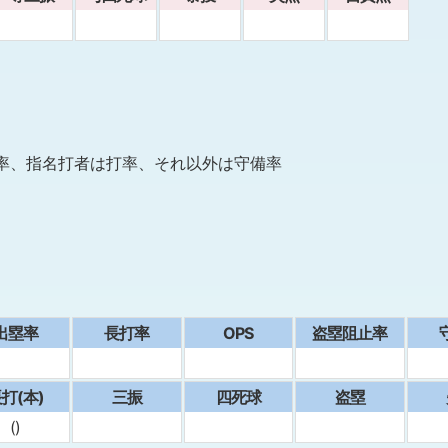
率、指名打者は打率、それ以外は守備率
出塁率
⻑打率
OPS
盗塁阻止率
打(本)
三振
四死球
盗塁
()