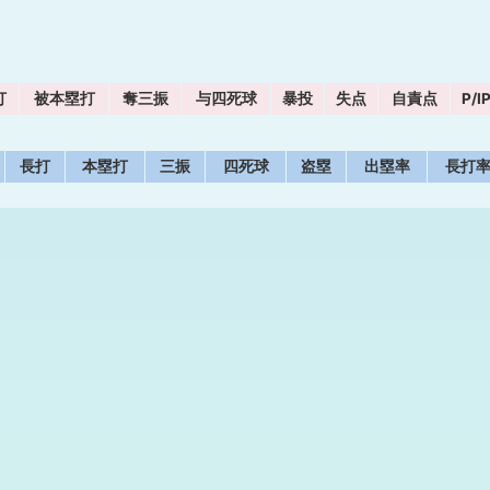
打
被本塁打
奪三振
与四死球
暴投
失点
自責点
P/I
長打
本塁打
三振
四死球
盗塁
出塁率
長打